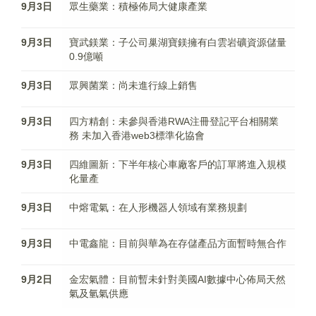
9月3日
眾生藥業：積極佈局大健康產業
9月3日
寶武鎂業：子公司巢湖寶鎂擁有白雲岩礦資源儲量
0.9億噸
9月3日
眾興菌業：尚未進行線上銷售
9月3日
四方精創：未參與香港RWA注冊登記平台相關業
務 未加入香港web3標準化協會
9月3日
四維圖新：下半年核心車廠客戶的訂單將進入規模
化量產
9月3日
中熔電氣：在人形機器人領域有業務規劃
9月3日
中電鑫龍：目前與華為在存儲產品方面暫時無合作
9月2日
金宏氣體：目前暫未針對美國AI數據中心佈局天然
氣及氫氣供應