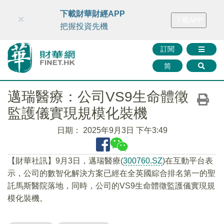
財華智庫網
FINTV
FINMETA
財華證券
媒體矩陣
下載財華財經APP
×
下載APP
智庫沙龍
聯絡我們
把握投資先機
訂閱
简
邁瑞醫療：公司VS9生命體徵
監護儀實現規模化裝機
日期：
2025年9月3日 下午3:49
【財華社訊】9月3日，邁瑞醫療(
300760.SZ
)在互動平台表
示，公司的數智化解決方案已經在全英國綜合排名第一的聖
託馬斯醫院落地，同時，公司的VS9生命體徵監護儀實現規
模化裝機。