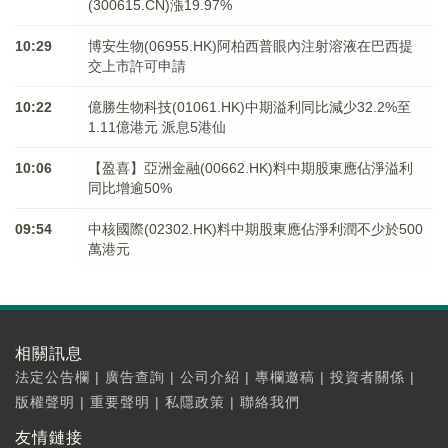
(300615.CN)漲19.97%
10:29
博安生物(06955.HK)阿柏西普眼內注射溶液在巴西提
交上市許可申請
10:22
億勝生物科技(01061.HK)中期溢利同比減少32.2%至
1.11億港元 派息5港仙
10:06
【盈喜】亞洲金融(00662.HK)料中期股東應佔淨溢利
同比增逾50%
09:54
中核國際(02302.HK)料中期股東應佔淨利潤不少於500
萬港元
相關訊息
法定公告欄
|
廣告查詢
|
公司介紹
|
專欄邀稿
|
投資者關係
|
版權聲明
|
重要聲明
|
私隱政策
|
聯絡我們
友情鏈接