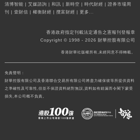
清博智能
|
艾媒諮詢
|
和訊
|
新時空
|
時代財經
|
證券市場周
刊
|
壹財信
|
權衡財經
|
攬富財經
|
更多...
香港政府指定刊載法定通告之憲報刊登報章
Copyright © 1998 - 2026 財華控股有限公司
香港財華社版權所有,未經同意不得轉載。
免責聲明：
財華控股有限公司及香港聯合交易所有限公司將盡力確保彼等所提供資料
之準確性及可靠性,但並不保證資料絕對無誤,資料如有錯漏而令閣下蒙受
損失,本公司概不負責。