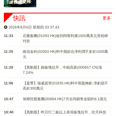
快訊
更多
2026年8月6日 星期四 03:37:43
11:33
石藥集團(01093.HK)收到阿斯利康1000萬美元里程碑
付款
11:25
維信金科(02003.HK)料中期綜合淨利潤不多於1500萬
元
11:20
【異動股】鎢板塊拉升，中鎢高新(000657.CN)漲
7.24%
11:06
【盈警】瑞威資管(01835.HK)料中期盈轉虧 淨虧損不
高於300萬元
10:47
旭輝控股集團(00884.HK)7月合同銷售金額約6.1億元
10:40
【異動股】昨日打二板以上表現板塊拉升，欣天科技