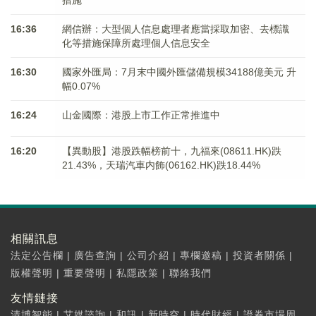
措施
16:36
網信辦：大型個人信息處理者應當採取加密、去標識
化等措施保障所處理個人信息安全
16:30
國家外匯局：7月末中國外匯儲備規模34188億美元 升
幅0.07%
16:24
山金國際：港股上市工作正常推進中
16:20
【異動股】港股跌幅榜前十，九福來(08611.HK)跌
21.43%，天瑞汽車内飾(06162.HK)跌18.44%
相關訊息
法定公告欄
|
廣告查詢
|
公司介紹
|
專欄邀稿
|
投資者關係
|
版權聲明
|
重要聲明
|
私隱政策
|
聯絡我們
友情鏈接
清博智能
|
艾媒諮詢
|
和訊
|
新時空
|
時代財經
|
證券市場周