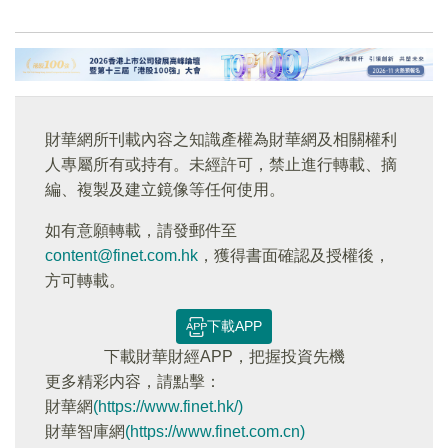
財華網所刊載內容之知識產權為財華網及相關權利
人專屬所有或持有。未經許可，禁止進行轉載、摘
編、複製及建立鏡像等任何使用。
如有意願轉載，請發郵件至
content@finet.com.hk
，獲得書面確認及授權後，
方可轉載。
下載APP
下載財華財經APP，把握投資先機
更多精彩内容，請點擊：
財華網
(https://www.finet.hk/)
財華智庫網
(https://www.finet.com.cn)