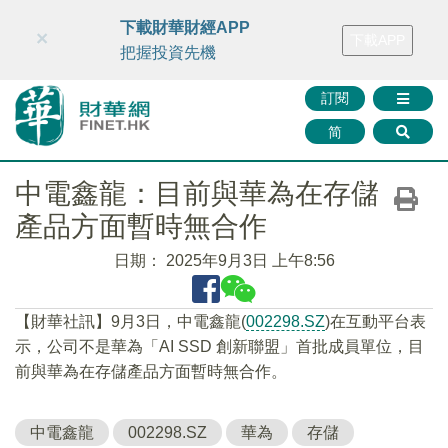
財華智庫網
FINTV
FINMETA
財華證券
媒體矩陣
下載財華財經APP
×
下載APP
智庫沙龍
聯絡我們
把握投資先機
訂閱
简
中電鑫龍：目前與華為在存儲
產品方面暫時無合作
日期：
2025年9月3日 上午8:56
【財華社訊】9月3日，中電鑫龍(
002298.SZ
)在互動平台表
示，公司不是華為「AI SSD 創新聯盟」首批成員單位，目
前與華為在存儲產品方面暫時無合作。
中電鑫龍
002298.SZ
華為
存儲