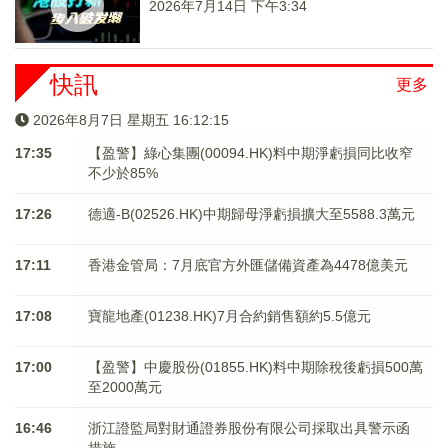
2026年7月14日 下午3:34
快訊
更多
2026年8月7日 星期五 16:12:15
17:35
【盈警】綠心集團(00094.HK)料中期淨虧損同比收窄
不少於85%
17:26
德適-B(02526.HK)中期歸母淨虧損擴大至5588.3萬元
17:11
香港金管局：7月底官方外匯儲備資產為4478億美元
17:08
寶龍地產(01238.HK)7月合約銷售額約5.5億元
17:00
【盈警】中慶股份(01855.HK)料中期除稅後虧損500萬
至2000萬元
16:46
浙江證監局對財通證券股份有限公司採取出具警示函