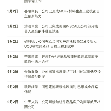
關準備工作
9月2日
岳陽興長：公司已形成MOFs材料生產工藝技術自
主創新能力
9月2日
濤濤車業：公司已完成美國K-SCALE公司部分機
器人產品的小批量試產
9月2日
碩貝德：公司有給台灣客戶送樣服務器液冷板及
UQD等散熱產品 目前正在測試中
9月2日
芒果超媒：芒果TV已與華為智能座艙達成鴻蒙座
艙原生應用合作
9月2日
金盾股份：公司涵道風扇產品可以用於軍用低空飛
行器產品開發
9月2日
贛鋒鋰業：固態電池研發進展順利 已形成全鏈路
佈局
9月2日
中天火箭：公司耐燒蝕組件產品客戶為商業航天相
關公司