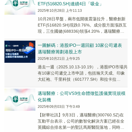
ETF(516820.SH)連續4日「吸金」
2025年10月28日 上午11:13
10月28日早盤，兩市低開後震蕩拉升，醫療創新
ETF(516820.SH)現跌0.76%。成分股方面漲跌互
現，三生國健(688336)領漲4.20%，邁瑞醫療
(300760)上漲1.06%。
一圖解碼：港股IPO一週回顧 10家公司遞表
邁瑞醫療籌劃港股上市
2025年10月21日 上午9:25
過去一週（2025.10.13-10.19），港股IPO市場共
有10家公司遞交上市申請，包括瀚天天成、印象
大紅袍、千里科技（601777.SH）和拉卡拉
（300773.SZ）等；...
邁瑞醫療：公司VS9生命體徵監護儀實現規模
化裝機
2025年09月03日 下午3:49
【財華社訊】9月3日，邁瑞醫療(300760.SZ)在
互動平台表示，公司的數智化解決方案已經在全
英國綜合排名第一的聖託馬斯醫院落地，同時，