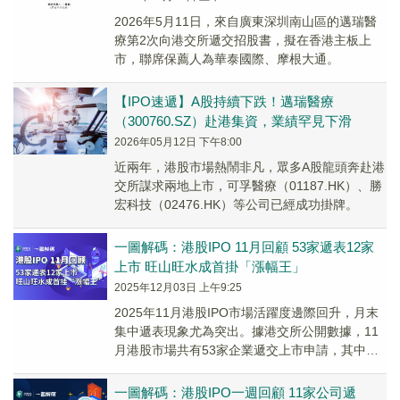
2026年5月11日，來自廣東深圳南山區的邁瑞醫
療第2次向港交所遞交招股書，擬在香港主板上
市，聯席保薦人為華泰國際、摩根大通。
【IPO速遞】A股持續下跌！邁瑞醫療
（300760.SZ）赴港集資，業績罕見下滑
2026年05月12日 下午8:00
近兩年，港股市場熱鬧非凡，眾多A股龍頭奔赴港
交所謀求兩地上市，可孚醫療（01187.HK）、勝
宏科技（02476.HK）等公司已經成功掛牌。
一圖解碼：港股IPO 11月回顧 53家遞表12家
上市 旺山旺水成首掛「漲幅王」
2025年12月03日 上午9:25
2025年11月港股IPO市場活躍度邊際回升，月末
集中遞表現象尤為突出。據港交所公開數據，11
月港股市場共有53家企業遞交上市申請，其中最
後一週集中遞表25家；且11月遞表的企業...
一圖解碼：港股IPO一週回顧 11家公司遞