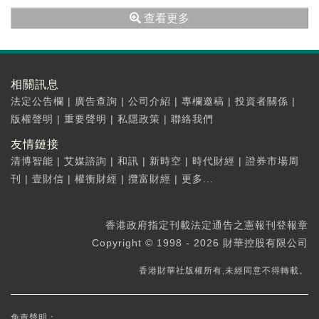
公司的VS9生命體徵監護儀實現規模化裝機。
查看更多
相關訊息
法定公告欄
|
廣告查詢
|
公司介紹
|
專欄邀稿
|
投資者關係
|
版權聲明
|
重要聲明
|
私隱政策
|
聯絡我們
友情鏈接
清博智能
|
艾媒諮詢
|
和訊
|
新時空
|
時代財經
|
證券市場周
刊
|
壹財信
|
權衡財經
|
攬富財經
|
更多...
香港政府指定刊載法定通告之憲報刊登報章
Copyright © 1998 - 2026 財華控股有限公司
香港財華社版權所有,未經同意不得轉載。
免責聲明：