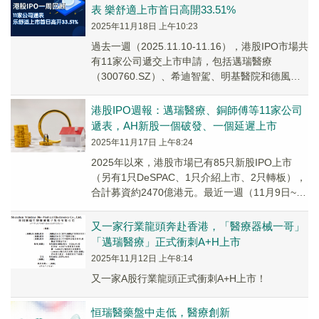
表 樂舒適上市首日高開33.51%
2025年11月18日 上午10:23
過去一週（2025.11.10-11.16），港股IPO市場共
有11家公司遞交上市申請，包括邁瑞醫療
（300760.SZ）、希迪智駕、明基醫院和德風科
技等；2家公司通過港交所聆訊...
港股IPO週報：邁瑞醫療、銅師傅等11家公司
遞表，AH新股一個破發、一個延遲上市
2025年11月17日 上午8:24
2025年以來，港股市場已有85只新股IPO上市
（另有1只DeSPAC、1只介紹上市、2只轉板），
合計募資約2470億港元。最近一週（11月9日~11
月15日），1家上市，3家招...
又一家行業龍頭奔赴香港，「醫療器械一哥」
「邁瑞醫療」正式衝刺A+H上市
2025年11月12日 上午8:14
又一家A股行業龍頭正式衝刺A+H上市！
恒瑞醫藥盤中走低，醫療創新