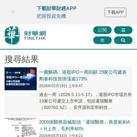
財華智庫網
FINTV
FINMETA
財華證券
媒體矩陣
下載財華財經APP
×
下載APP
智庫沙龍
聯絡我們
把握投資先機
訂閱
简
搜尋結果
一圖解碼：港股IPO一周回顧 19家公司遞表
劑泰科技首掛漲逾173%
2026年05月19日 上午9:47
過去一周（2026.5.11-5.17），港股IPO市場共有
19家公司遞交上市申請，包括邁瑞醫療
（300760.SZ）、安序源和宏和科技
（603256.SH）等；其中還包含一家港...
2000億醫療器械龍頭「邁瑞醫療」再度衝刺A
＋H上市，毛利率60%
2026年05月14日 上午8:21