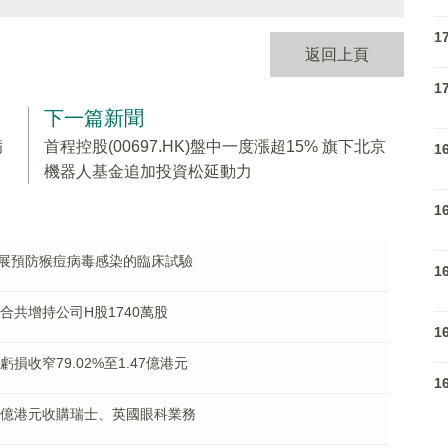
1
返回上頁
1
下一篇新聞
病
首程控股(00697.HK)盤中一度漲超15% 旗下北京
1
機器人基金追加投資松延動力
1
8獲批開展預防猴痘病毒感染的臨床試驗
1
東合共增持公司H股1740萬股
1
虧損收窄79.02%至1.47億港元
1
1.19億港元收購瑞士、英國眼科業務