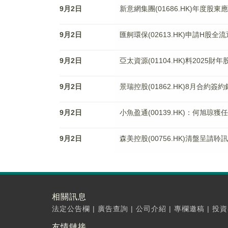
9月2日
新意網集團(01686.HK)年度股東
9月2日
匯舸環保(02613.HK)申請H股全流
9月2日
亞太資源(01104.HK)料2025財
9月2日
景瑞控股(01862.HK)8月合約簽
9月2日
小魚盈通(00139.HK)：何旭琼獲
9月2日
森美控股(00756.HK)清盤呈請聆
相關訊息
法定公告欄
|
廣告查詢
|
公司介紹
|
專欄邀稿
|
投資
友情鏈接