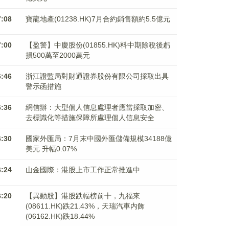
7:08
寶龍地產(01238.HK)7月合約銷售額約5.5億元
7:00
【盈警】中慶股份(01855.HK)料中期除稅後虧
損500萬至2000萬元
6:46
浙江證監局對財通證券股份有限公司採取出具
警示函措施
6:36
網信辦：大型個人信息處理者應當採取加密、
去標識化等措施保障所處理個人信息安全
6:30
國家外匯局：7月末中國外匯儲備規模34188億
美元 升幅0.07%
6:24
山金國際：港股上市工作正常推進中
6:20
【異動股】港股跌幅榜前十，九福來
(08611.HK)跌21.43%，天瑞汽車内飾
(06162.HK)跌18.44%