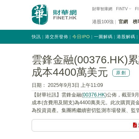
財華智庫網
FINTV
F
港股100強
官網
榜
快訊
港交所發佈
今日IPO
一圖解碼
港股解碼
雲鋒金融(00376.HK)
成本4400萬美元
原創
日期：
2025年9月3日 上午11:09
【財華社訊】雲鋒金融(
00376.HK
)公佈，截至9
成本(含費用及開支)為4400萬美元。此次購買
為投資資產。集團將繼續密切監測市場發展、監