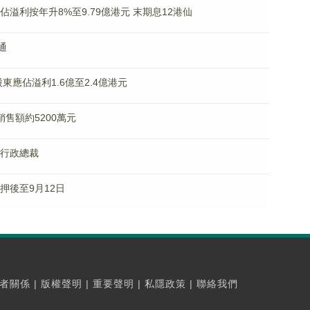
應佔溢利按年升8%至9.79億港元 末期息12港仙
通
年股東應佔溢利1.6億至2.4億港元
約銷售額約5200萬元
任行政總裁
訊押後至9月12日
者關係
|
版權聲明
|
重要聲明
|
私隱政策
|
聯絡我們