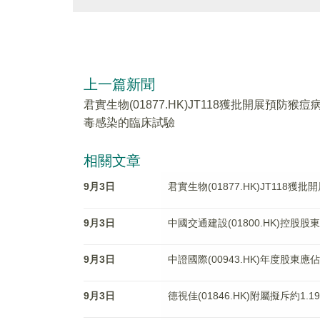
上一篇新聞
君實生物(01877.HK)JT118獲批開展預防猴痘
毒感染的臨床試驗
相關文章
9月3日
君實生物(01877.HK)JT11
9月3日
中國交通建設(01800.HK)控股股
9月3日
中證國際(00943.HK)年度股東應佔
9月3日
德視佳(01846.HK)附屬擬斥約