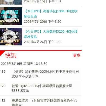
2026年7月15日 下午5:51
【今日IPO】滴普科技[1384.HK]营收
翻倍反跌
2026年7月20日 下午5:20
【今日IPO】大族数控[3200.HK]业绩
暴增反跌
2026年7月24日 下午5:36
快訊
更多
2026年8月9日 星期天 13:15:50
7:35
【盈警】綠心集團(00094.HK)料中期淨虧損同
比收窄不少於85%
7:26
德適-B(02526.HK)中期歸母淨虧損擴大至
5588.3萬元
7:11
香港金管局：7月底官方外匯儲備資產為4478
億美元