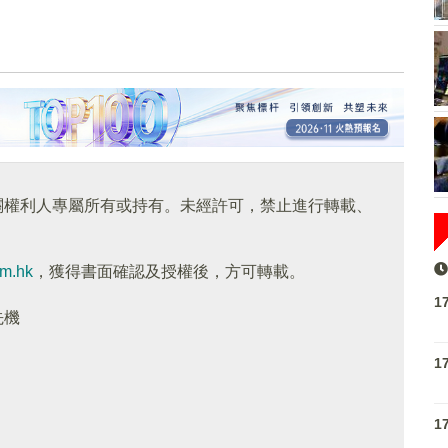
關權利人專屬所有或持有。未經許可，禁止進行轉載、
om.hk
，獲得書面確認及授權後，方可轉載。
1
先機
1
1