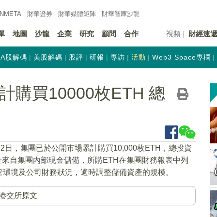
INMETA
財華證券
財華
媒體矩陣
財華
智庫沙龍
單
地圖
沙龍
企業
研究
顧問
合作
視頻
財經速
A股解碼
美股解碼
股評
研報
專訪
活動
Web3 Space專欄
累計購買10000枚ETH 總
月2日，集團已於公開市場累計購買10,000枚ETH，總投資
資金來自集團內部現金儲備，所購ETH在集團財務報表中列
管環境及公司財務狀況，適時調整儲備資產的規模。
港交所原文