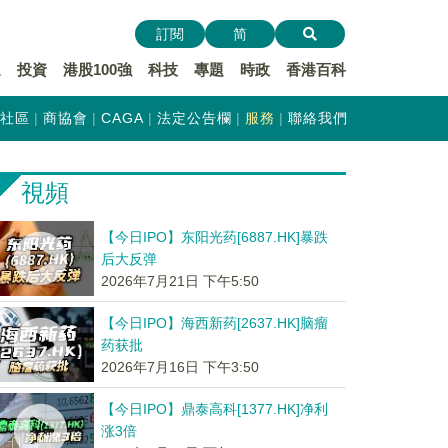
訂閱
简
遞
投資
港股100強
科技
專題
時政
香港百科
社區
商協會
CAGA
法定公告欄
服務
聯絡我們
視頻
【今日IPO】东阳光药[6887.HK]暴跌
后大反弹
2026年7月21日 下午5:50
【今日IPO】海西新药[2637.HK]脑瘤
药获批
2026年7月16日 下午3:50
【今日IPO】鼎泰高科[1377.HK]净利
涨3倍