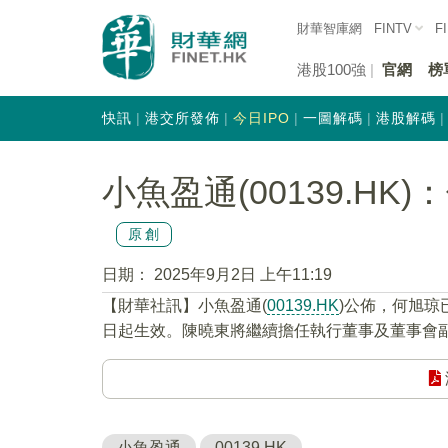
財華智庫網
FINTV
F
港股100強
官網
榜
快訊
港交所發佈
今日IPO
一圖解碼
港股解碼
小魚盈通(00139.H
原創
日期：
2025年9月2日 上午11:19
【財華社訊】小魚盈通(
00139.HK
)公佈，何旭琼
日起生效。陳曉東將繼續擔任執行董事及董事會
小魚盈通
00139.HK