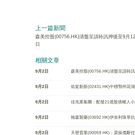
上一篇新聞
森美控股(00756.HK)清盤呈請聆訊押後至9月1
日
相關文章
9月2日
森美控股(00756.HK)清盤呈請聆
9月2日
佑駕創新(02431.HK)中標鄂
9月2日
佳兆業集團：配發21億股債權人小
9月2日
翰森製藥(03692.HK)伊奈利
9月2日
天譽置業(00059.HK)：梁振傑