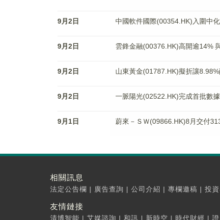
9月2日
中國軟件國際(00354.HK)入圍中
9月2日
雲鋒金融(00376.HK)高開逾14
9月2日
山東黃金(01787.HK)擬折讓8.98
9月2日
一脈陽光(02522.HK)完成首批數
9月1日
蔚來－ＳＷ(09866.HK)8月交付31
相關訊息
法定公告欄
|
廣告查詢
|
公司介紹
|
專欄邀稿
|
投資
友情鏈接
清博智能
|
艾媒諮詢
|
和訊
|
新時空
|
時代財經
|
證