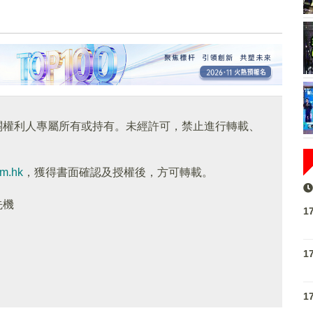
關權利人專屬所有或持有。未經許可，禁止進行轉載、
om.hk
，獲得書面確認及授權後，方可轉載。
先機
1
1
1