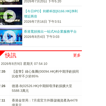
2026年7月20日 下午5:20
【今日IPO】剑桥科技[6166.HK]净利
增近两倍
2026年7月16日 下午3:51
香港寬頻推出一站式AI企業服務平台
2026年8月4日 下午3:03
快訊
更多
2026年8月9日 星期天 07:54:10
7:35
【盈警】綠心集團(00094.HK)料中期淨虧損同
比收窄不少於85%
7:26
德適-B(02526.HK)中期歸母淨虧損擴大至
5588.3萬元
7:11
香港金管局：7月底官方外匯儲備資產為4478
億美元