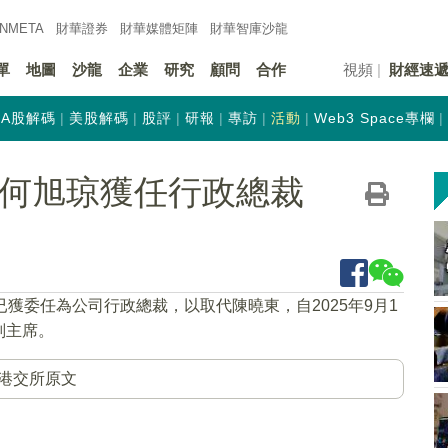
INMETA
財華證券
財華
媒體矩陣
財華
智庫沙龍
單
地圖
沙龍
企業
研究
顧問
合作
視頻
財經速
A股解碼
美股解碼
股評
研報
專訪
活動
Web3 Space專欄
K)：何旭琼獲任行政總裁
已獲委任為公司行政總裁，以取代陳曉東，自2025年9月1
副主席。
港交所原文