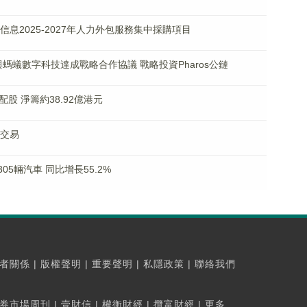
化信息2025-2027年人力外包服務集中採購項目
% 與螞蟻數字科技達成戰略合作協議 戰略投資Pharos公鏈
%配股 淨籌約38.92億港元
據交易
305輛汽車 同比增長55.2%
者關係
|
版權聲明
|
重要聲明
|
私隱政策
|
聯絡我們
券市場周刊
|
壹財信
|
權衡財經
|
攬富財經
|
更多...