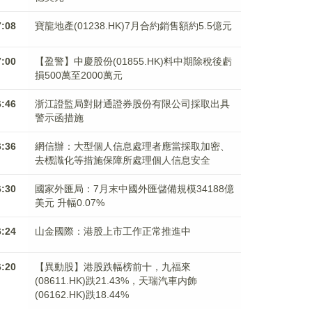
7:08
寶龍地產(01238.HK)7月合約銷售額約5.5億元
7:00
【盈警】中慶股份(01855.HK)料中期除稅後虧
損500萬至2000萬元
6:46
浙江證監局對財通證券股份有限公司採取出具
警示函措施
6:36
網信辦：大型個人信息處理者應當採取加密、
去標識化等措施保障所處理個人信息安全
6:30
國家外匯局：7月末中國外匯儲備規模34188億
美元 升幅0.07%
6:24
山金國際：港股上市工作正常推進中
6:20
【異動股】港股跌幅榜前十，九福來
(08611.HK)跌21.43%，天瑞汽車内飾
(06162.HK)跌18.44%