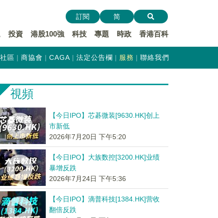
訂閱
简
遞
投資
港股100強
科技
專題
時政
香港百科
社區
商協會
CAGA
法定公告欄
服務
聯絡我們
視頻
【今日IPO】芯碁微装[9630.HK]创上
市新低
2026年7月20日 下午5:20
【今日IPO】大族数控[3200.HK]业绩
暴增反跌
2026年7月24日 下午5:36
【今日IPO】滴普科技[1384.HK]营收
翻倍反跌