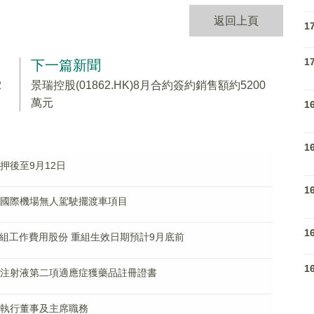
返回上頁
1
1
下一篇新聞
2
景瑞控股(01862.HK)8月合約簽約銷售額約5200
萬元
1
1
訊押後至9月12日
1
州花湖國際機場無人駕駛擺渡車項目
1
組工作費用股份 重組生效日期預計9月底前
1
珠單抗注射液第二項適應症獲藥品註冊證書
辭任執行董事及主席職務