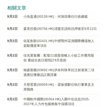
相關文章
9月2日
小魚盈通(00139.HK)：何旭琼獲任行政總裁
9月2日
森美控股(00756.HK)清盤呈請聆訊押後至9月12日
9月2日
佑駕創新(02431.HK)中標鄂州花湖國際機場無人
駕駛擺渡車項目
9月2日
佳兆業集團：配發21億股債權人小組工作費用股
份 重組生效日期預計9月底前
9月2日
翰森製藥(03692.HK)伊奈利珠單抗注射液第二項
適應症獲藥品註冊證書
9月2日
天譽置業(00059.HK)：梁振傑辭任執行董事及主
席職務
9月2日
中國軟件國際(00354.HK)入圍中化信息2025-
2027年人力外包服務集中採購項目