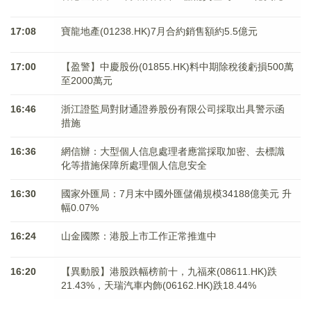
17:08
寶龍地產(01238.HK)7月合約銷售額約5.5億元
17:00
【盈警】中慶股份(01855.HK)料中期除稅後虧損500萬
至2000萬元
16:46
浙江證監局對財通證券股份有限公司採取出具警示函
措施
16:36
網信辦：大型個人信息處理者應當採取加密、去標識
化等措施保障所處理個人信息安全
16:30
國家外匯局：7月末中國外匯儲備規模34188億美元 升
幅0.07%
16:24
山金國際：港股上市工作正常推進中
16:20
【異動股】港股跌幅榜前十，九福來(08611.HK)跌
21.43%，天瑞汽車内飾(06162.HK)跌18.44%