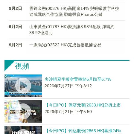
9月2日
雲鋒金融(00376.HK)高開逾14% 與螞蟻數字科技
達成戰略合作協議 戰略投資Pharos公鏈
9月2日
山東黃金(01787.HK)擬折讓8.98%配股 淨籌約
38.92億港元
9月2日
一脈陽光(02522.HK)完成首批數據交易
視頻
尖沙咀寫字樓空置率於6月跌至6.7%
2026年7月27日 下午3:12
【今日IPO】保济元和[2633.HK]分拆上市
2026年7月21日 下午5:50
【今日IPO】钧达股份[2865.HK]暴涨24%