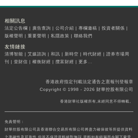
相關訊息
法定公告欄
|
廣告查詢
|
公司介紹
|
專欄邀稿
|
投資者關係
|
版權聲明
|
重要聲明
|
私隱政策
|
聯絡我們
友情鏈接
清博智能
|
艾媒諮詢
|
和訊
|
新時空
|
時代財經
|
證券市場周
刊
|
壹財信
|
權衡財經
|
攬富財經
|
更多...
香港政府指定刊載法定通告之憲報刊登報章
Copyright © 1998 - 2026 財華控股有限公司
香港財華社版權所有,未經同意不得轉載。
免責聲明：
財華控股有限公司及香港聯合交易所有限公司將盡力確保彼等所提供資料
之準確性及可靠性,但並不保證資料絕對無誤,資料如有錯漏而令閣下蒙受