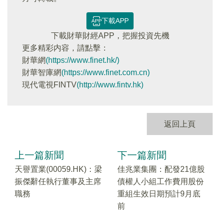
下載APP
下載財華財經APP，把握投資先機
更多精彩内容，請點擊：
財華網
(https://www.finet.hk/)
財華智庫網
(https://www.finet.com.cn)
現代電視FINTV
(http://www.fintv.hk)
返回上頁
上一篇新聞
下一篇新聞
天譽置業(00059.HK)：梁
佳兆業集團：配發21億股
振傑辭任執行董事及主席
債權人小組工作費用股份
職務
重組生效日期預計9月底
前