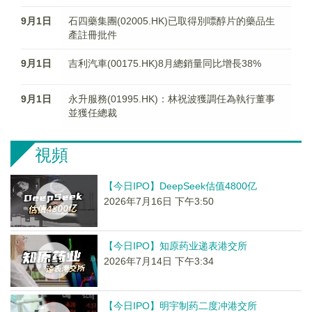
9月1日
石四藥集團(02005.HK)已取得別嘌醇片的藥品生
產註冊批件
9月1日
吉利汽車(00175.HK)8月總銷量同比增長38%
9月1日
永升服務(01995.HK)：林祝波獲調任為執行董事
並獲任總裁
視頻
【今日IPO】DeepSeek估值4800亿
2026年7月16日 下午3:50
【今日IPO】知原药业递表港交所
2026年7月14日 下午3:34
【今日IPO】明宇制药二度冲港交所