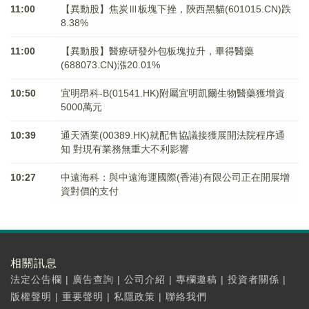
11:00
【異動股】焦炭Ⅲ板塊下挫，陝西黑貓(601015.CN)跌
8.38%
11:00
【異動股】醫療研發外包板塊拉升，畢得醫藥
(688073.CN)漲20.01%
10:50
宜明昂科-B(01541.HK)附屬宜明凱爾生物醫藥獲增資
5000萬元
10:39
通天酒業(00389.HK)就配售協議接獲展開法院程序通
知 對現有業務無重大不利影響
10:27
中遠海科：與中遠海運國際(香港)有限公司正在開展增
資對價的支付
相關訊息
法定公告欄
|
廣告查詢
|
公司介紹
|
專欄邀稿
|
投資者關係
|
版權聲明
|
重要聲明
|
私隱政策
|
聯絡我們