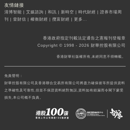
友情鏈接
清博智能
|
艾媒諮詢
|
和訊
|
新時空
|
時代財經
|
證券市場周
刊
|
壹財信
|
權衡財經
|
攬富財經
|
更多...
香港政府指定刊載法定通告之憲報刊登報章
Copyright © 1998 - 2026 財華控股有限公司
香港財華社版權所有,未經同意不得轉載。
免責聲明：
財華控股有限公司及香港聯合交易所有限公司將盡力確保彼等所提供資料
之準確性及可靠性,但並不保證資料絕對無誤,資料如有錯漏而令閣下蒙受
損失,本公司概不負責。