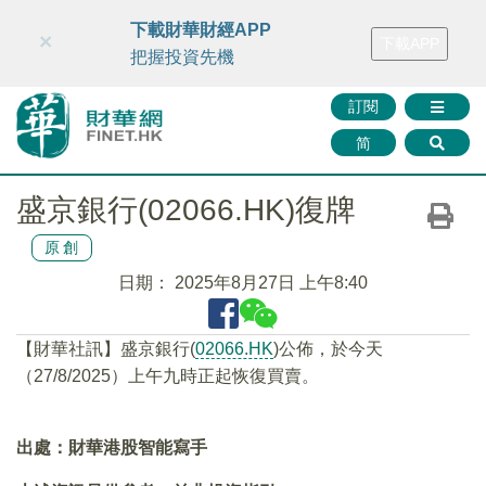
財華智庫網
FINTV
FINMETA
財華證券
媒體矩陣
下載財華財經APP
×
下載APP
智庫沙龍
聯絡我們
把握投資先機
訂閱
简
盛京銀行(02066.HK)復牌
原創
日期：
2025年8月27日 上午8:40
【財華社訊】盛京銀行(
02066.HK
)公佈，於今天
（27/8/2025）上午九時正起恢復買賣。
出處：財華港股智能寫手