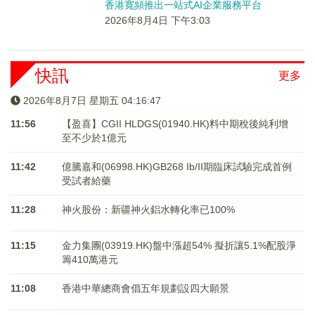
香港寬頻推出一站式AI企業服務平台
2026年8月4日 下午3:03
快訊
更多
2026年8月7日 星期五 04:16:47
11:56
【盈喜】CGII HLDGS(01940.HK)料中期稅後純利增
至不少於1億元
11:42
億騰嘉和(06998.HK)GB268 Ib/II期臨床試驗完成首例
受試者給藥
11:28
神火股份：新疆神火鋁水轉化率已100%
11:15
金力集團(03919.HK)盤中漲超54% 擬折讓5.1%配股淨
籌410萬港元
11:08
香港中華總商會倡五年規劃設四大願景