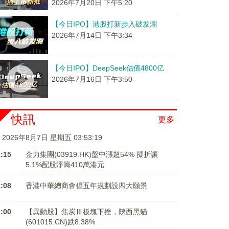
2026年7月20日 下午5:20
【今日IPO】港股打新步入破发潮
2026年7月14日 下午3:34
【今日IPO】DeepSeek估值4800亿
2026年7月16日 下午3:50
快訊
更多
2026年8月7日 星期五 03:53:19
1:15
金力集團(03919.HK)盤中漲超54% 擬折讓
5.1%配股淨籌410萬港元
1:08
香港中華總商會倡五年規劃設四大願景
1:00
【異動股】焦炭Ⅲ板塊下挫，陝西黑貓
(601015.CN)跌8.38%