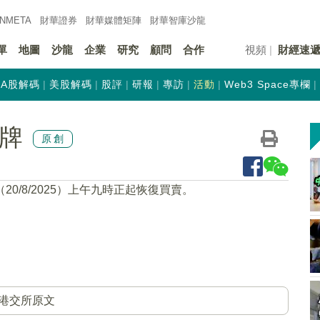
INMETA
財華證券
財華
媒體矩陣
財華
智庫沙龍
單
地圖
沙龍
企業
研究
顧問
合作
視頻
財經速
A股解碼
美股解碼
股評
研報
專訪
活動
Web3 Space專欄
復牌
原創
20/8/2025）上午九時正起恢復買賣。
港交所原文