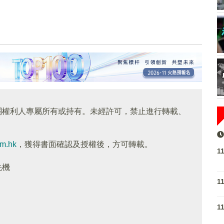
關權利人專屬所有或持有。未經許可，禁止進行轉載、
om.hk
，獲得書面確認及授權後，方可轉載。
1
先機
1
1