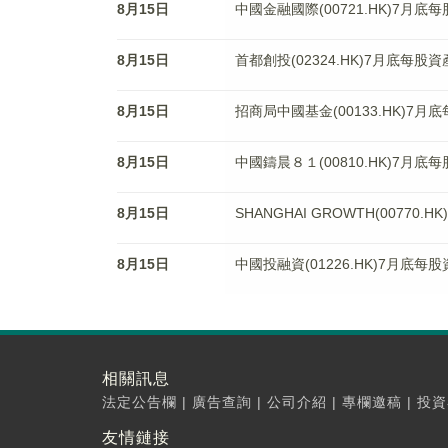
8月15日
中國金融國際(00721.HK)7月底
8月15日
首都創投(02324.HK)7月底每股資
8月15日
招商局中國基金(00133.HK)7月
8月15日
中國鑄晨８１(00810.HK)7月底
8月15日
SHANGHAI GROWTH(00770
8月15日
中國投融資(01226.HK)7月底每
相關訊息
法定公告欄
|
廣告查詢
|
公司介紹
|
專欄邀稿
|
投資
友情鏈接