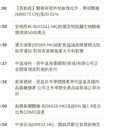
1:00
【異動股】醫療研發外包板塊拉升，畢得醫藥
(688073.CN)漲20.01%
0:50
宜明昂科-B(01541.HK)附屬宜明凱爾生物醫藥
獲增資5000萬元
0:39
通天酒業(00389.HK)就配售協議接獲展開法院
程序通知 對現有業務無重大不利影響
0:27
中遠海科：與中遠海運國際(香港)有限公司正
在開展增資對價的支付
0:16
新萊應材：受益於半導體國產替代提速及國內
晶圓廠擴產 公司泛半導體全產品線新簽訂單向
好
0:06
創勝集團醫藥-B(06628.HK)涨超6% 擬1.9億元
出售CDMO資產
9:54
中港石油(00632.HK)：鄭鎮昇辭任首席財務官