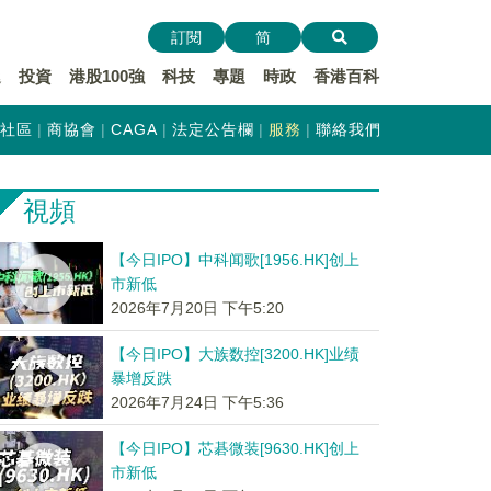
訂閱
简
遞
投資
港股100強
科技
專題
時政
香港百科
社區
商協會
CAGA
法定公告欄
服務
聯絡我們
視頻
【今日IPO】中科闻歌[1956.HK]创上
市新低
2026年7月20日 下午5:20
【今日IPO】大族数控[3200.HK]业绩
暴增反跌
2026年7月24日 下午5:36
【今日IPO】芯碁微装[9630.HK]创上
市新低