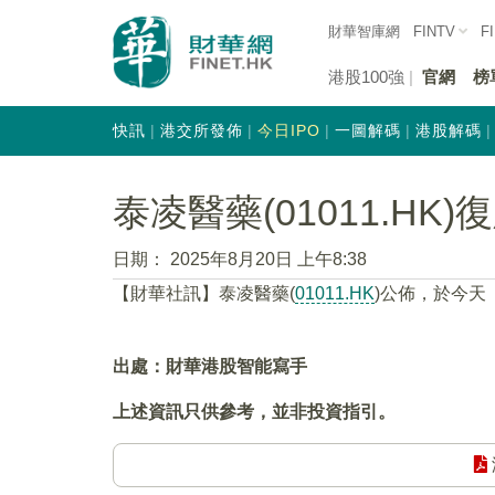
財華智庫網
FINTV
F
港股100強
官網
榜
快訊
港交所發佈
今日IPO
一圖解碼
港股解碼
泰凌醫藥(01011.HK)
日期：
2025年8月20日 上午8:38
【財華社訊】泰凌醫藥(
01011.HK
)公佈，於今天（
出處：財華港股智能寫手
上述資訊只供參考，並非投資指引。