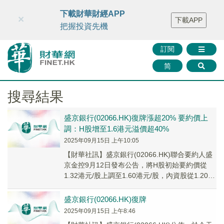
財華智庫網
FINTV
FINMETA
財華證券
媒體矩陣
下載財華財經APP
×
下載APP
智庫沙龍
聯絡我們
把握投資先機
訂閱
简
搜尋結果
盛京銀行(02066.HK)復牌漲超20% 要約價上
調：H股增至1.6港元溢價超40%
2025年09月15日 上午10:05
【財華社訊】盛京銀行(02066.HK)聯合要約人盛
京金控9月12日發布公告，將H股初始要約價從
1.32港元/股上調至1.60港元/股，內資股從1.20
元/股升至1.45元/股。...
盛京銀行(02066.HK)復牌
2025年09月15日 上午8:46