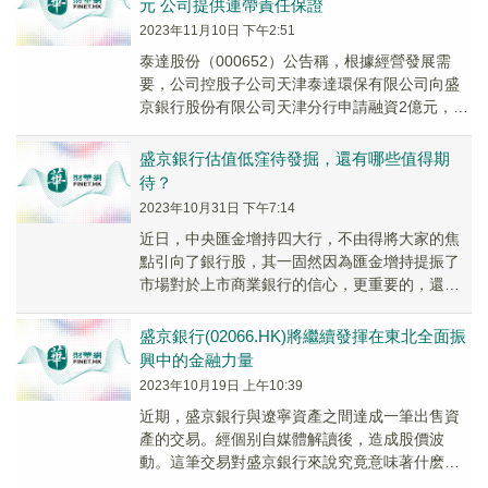
元 公司提供連帶責任保證
2023年11月10日 下午2:51
泰達股份（000652）公告稱，根據經營發展需
要，公司控股子公司天津泰達環保有限公司向盛
京銀行股份有限公司天津分行申請融資2億元，期
限1年，公司提供連帶責任保證。
盛京銀行估值低窪待發掘，還有哪些值得期
待？
2023年10月31日 下午7:14
近日，中央匯金增持四大行，不由得將大家的焦
點引向了銀行股，其一固然因為匯金增持提振了
市場對於上市商業銀行的信心，更重要的，還是
因為長期被忽視的銀行股股價低於其資產淨值，
擁有較高的...
盛京銀行(02066.HK)將繼續發揮在東北全面振
興中的金融力量
2023年10月19日 上午10:39
近期，盛京銀行與遼寧資產之間達成一筆出售資
產的交易。經個别自媒體解讀後，造成股價波
動。這筆交易對盛京銀行來說究竟意味著什麽？
記者對此進行了採訪。