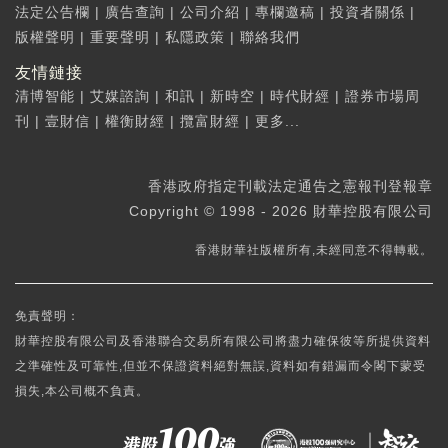
法定公告欄
|
廣告查詢
|
公司介紹
|
專欄邀稿
|
投資者關係
|
版權聲明
|
重要聲明
|
私隱政策
|
聯絡我們
友情鏈接
清博智能
|
艾媒諮詢
|
和訊
|
新時空
|
時代財經
|
證券市場周
刊
|
壹財信
|
權衡財經
|
攬富財經
|
更多...
香港政府指定刊載法定通告之憲報刊登報章
Copyright © 1998 - 2026 財華控股有限公司
香港財華社版權所有,未經同意不得轉載。
免責聲明：
財華控股有限公司及香港聯合交易所有限公司將盡力確保彼等所提供資料
之準確性及可靠性,但並不保證資料絕對無誤,資料如有錯漏而令閣下蒙受
損失,本公司概不負責。