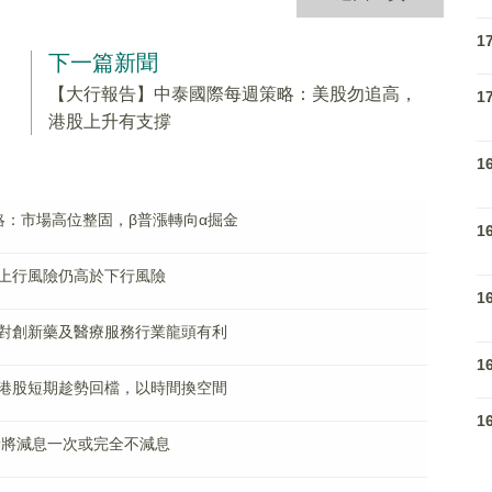
1
下一篇新聞
【大行報告】中泰國際每週策略：美股勿追高，
1
港股上升有支撐
1
略：市場高位整固，β普漲轉向α掘金
1
上行風險仍高於下行風險
1
對創新藥及醫療服務行業龍頭有利
1
港股短期趁勢回檔，以時間換空間
1
儲將減息一次或完全不減息