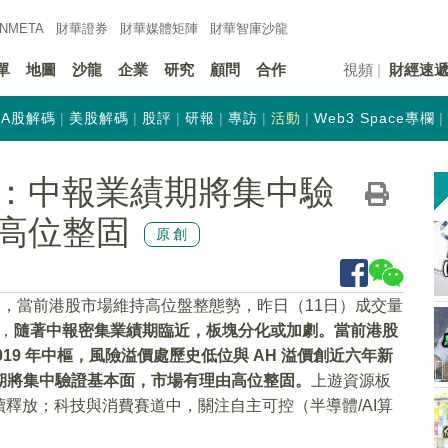
INMETA
財華證券
財華
媒體矩陣
財華
智庫沙龍
單
地圖
沙龍
企業
研究
顧問
合作
視頻
財經速
A股解碼
美股解碼
股評
研報
專訪
活動
Web3 Space專欄
：中報業績期將集中驗
高位整固
原創
出，當前港股市場維持高位盤整態勢，昨日（11日）成交量
，
隨著中報密集業績期臨近，板塊分化或加劇。當前港股
2019 年中樞，風險溢價處歷史低位與 AH 溢價創近六年新
績期將集中驗證基本面，市場有理由高位整固。
上遊資源板
釋放；科技與消費賽道中，關注自主可控（半導體/AI算