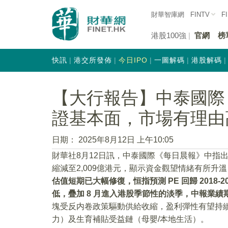
財華智庫網
FINTV
F
港股100強
官網
榜
快訊
港交所發佈
今日IPO
一圖解碼
港股解碼
【大行報告】中泰國際
證基本面，市場有理由
日期：
2025年8月12日 上午10:05
財華社8月12日訊，中泰國際《每日晨報》中指
縮減至2,009億港元，顯示資金觀望情緒有所升溫
估值短期已大幅修復，恒指預測 PE 回歸 2018-
低，疊加 8 月進入港股季節性的淡季，中報業
塊受反内卷政策驅動供給收縮，盈利彈性有望持續
力）及生育補貼受益鏈（母嬰/本地生活）。