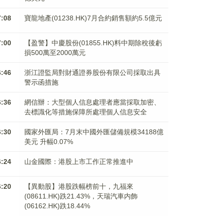
7:08
寶龍地產(01238.HK)7月合約銷售額約5.5億元
7:00
【盈警】中慶股份(01855.HK)料中期除稅後虧
損500萬至2000萬元
6:46
浙江證監局對財通證券股份有限公司採取出具
警示函措施
6:36
網信辦：大型個人信息處理者應當採取加密、
去標識化等措施保障所處理個人信息安全
6:30
國家外匯局：7月末中國外匯儲備規模34188億
美元 升幅0.07%
6:24
山金國際：港股上市工作正常推進中
6:20
【異動股】港股跌幅榜前十，九福來
(08611.HK)跌21.43%，天瑞汽車内飾
(06162.HK)跌18.44%