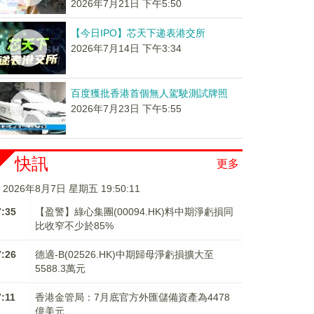
2026年7月21日 下午5:50
【今日IPO】芯天下递表港交所
2026年7月14日 下午3:34
百度獲批香港首個無人駕駛測試牌照
2026年7月23日 下午5:55
快訊
更多
2026年8月7日 星期五 19:50:12
7:35
【盈警】綠心集團(00094.HK)料中期淨虧損同
比收窄不少於85%
7:26
德適-B(02526.HK)中期歸母淨虧損擴大至
5588.3萬元
7:11
香港金管局：7月底官方外匯儲備資產為4478
億美元