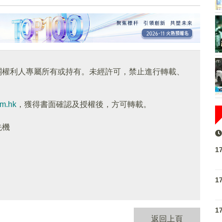
關權利人專屬所有或持有。未經許可，禁止進行轉載、
om.hk
，獲得書面確認及授權後，方可轉載。
先機
1
1
1
返回上頁