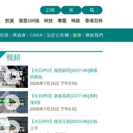
訂閱
简
遞
投資
港股100強
科技
專題
時政
香港百科
社區
商協會
CAGA
法定公告欄
服務
聯絡我們
視頻
【今日IPO】海西新药[2637.HK]脑瘤
药获批
2026年7月16日 下午3:50
【今日IPO】鼎泰高科[1377.HK]净利
涨3倍
2026年7月15日 下午5:51
【今日IPO】保济元和[2633.HK]分拆
上市