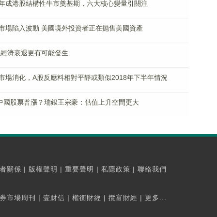
年成港股結構性牛市奠基期，六大核心變量引關注
市場陷入波動 美國境外投資者正在抛售美國資產
比經濟衰退更有可能發生
場消化，A股反應料相對平靜或類似2018年下半年情況
帶動中國股票普漲？瑞銀王宗豪：估值上升空間更大
者關係
|
版權聲明
|
重要聲明
|
私隱政策
|
聯絡我們
券市場周刊
|
壹財信
|
權衡財經
|
攬富財經
|
更多...