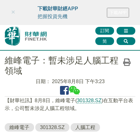
財華智庫網
FINTV
FINMETA
財華證券
媒體矩陣
下載財華財經APP
×
下載APP
智庫沙龍
聯絡我們
把握投資先機
訂閱
简
維峰電子：暫未涉足人腦工程
領域
日期：
2025年8月8日 下午3:23
【財華社訊】8月8日，維峰電子(
301328.SZ
)在互動平台表
示，公司暫未涉足人腦工程領域。
維峰電子
301328.SZ
人腦工程