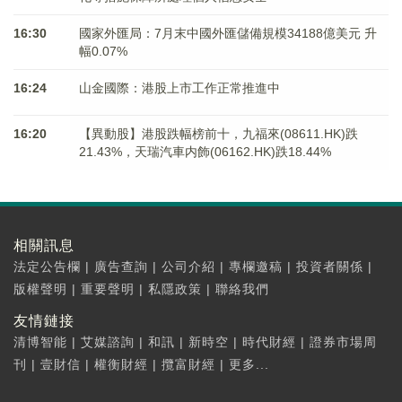
16:30
國家外匯局：7月末中國外匯儲備規模34188億美元 升
幅0.07%
16:24
山金國際：港股上市工作正常推進中
16:20
【異動股】港股跌幅榜前十，九福來(08611.HK)跌
21.43%，天瑞汽車内飾(06162.HK)跌18.44%
相關訊息
法定公告欄
|
廣告查詢
|
公司介紹
|
專欄邀稿
|
投資者關係
|
版權聲明
|
重要聲明
|
私隱政策
|
聯絡我們
友情鏈接
清博智能
|
艾媒諮詢
|
和訊
|
新時空
|
時代財經
|
證券市場周
刊
|
壹財信
|
權衡財經
|
攬富財經
|
更多...