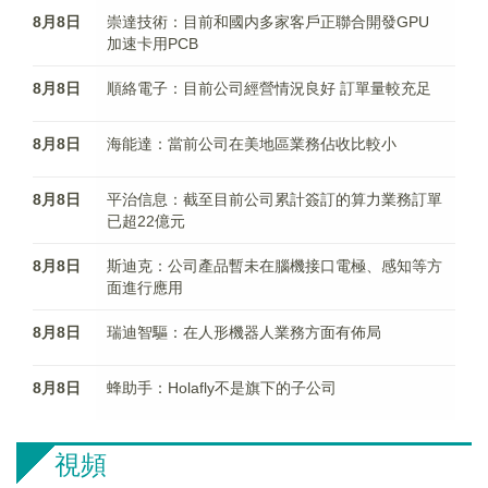
8月8日
崇達技術：目前和國内多家客戶正聯合開發GPU
加速卡用PCB
8月8日
順絡電子：目前公司經營情況良好 訂單量較充足
8月8日
海能達：當前公司在美地區業務佔收比較小
8月8日
平治信息：截至目前公司累計簽訂的算力業務訂單
已超22億元
8月8日
斯迪克：公司產品暫未在腦機接口電極、感知等方
面進行應用
8月8日
瑞迪智驅：在人形機器人業務方面有佈局
8月8日
蜂助手：Holafly不是旗下的子公司
視頻