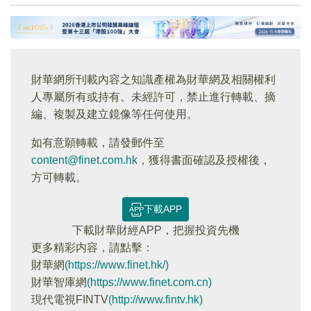
財華網所刊載內容之知識產權為財華網及相關權利
人專屬所有或持有。未經許可，禁止進行轉載、摘
編、複製及建立鏡像等任何使用。
如有意願轉載，請發郵件至
content@finet.com.hk
，獲得書面確認及授權後，
方可轉載。
下載APP
下載財華財經APP，把握投資先機
更多精彩内容，請點擊：
財華網
(https://www.finet.hk/)
財華智庫網
(https://www.finet.com.cn)
現代電視FINTV
(http://www.fintv.hk)