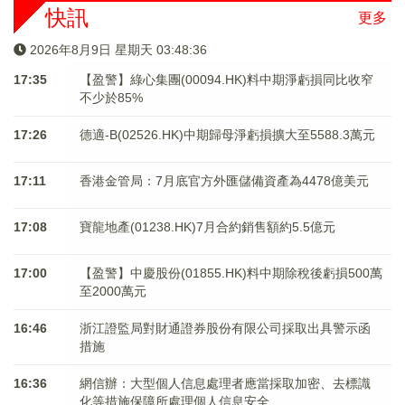
快訊
更多
2026年8月9日 星期天 03:48:36
17:35
【盈警】綠心集團(00094.HK)料中期淨虧損同比收窄
不少於85%
17:26
德適-B(02526.HK)中期歸母淨虧損擴大至5588.3萬元
17:11
香港金管局：7月底官方外匯儲備資產為4478億美元
17:08
寶龍地產(01238.HK)7月合約銷售額約5.5億元
17:00
【盈警】中慶股份(01855.HK)料中期除稅後虧損500萬
至2000萬元
16:46
浙江證監局對財通證券股份有限公司採取出具警示函
措施
16:36
網信辦：大型個人信息處理者應當採取加密、去標識
化等措施保障所處理個人信息安全