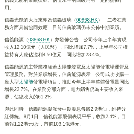
信義光能的業績復蘇、估值水平的回暖均有一定的提振作
用。
信義光能的大股東即為信義玻璃（
00868.HK
），二者在業
務方面具備協同效應，目前信義玻璃仍未公佈中期業績。
信義能源（
03868.HK
）亦發佈公告，公司今年上半年實現
收入12.10億元（人民幣），同比增加7.7%，上半年公司權
益持有人應佔溢利4.50億元，同比增加23.4%。
信義能源的主營業務涵蓋太陽能發電及太陽能發電場運營及
管理服務。對於業績增長，信義能源表示，公司成功收購一
座大型
太陽能
發電場項目，推動今年上半年整體發電量同比
增長22.7%。在業務分部方面，電力銷售仍為主要收入來
源，佔總收入的61.2%。
與此同時，信義能源擬派發中期股息每股2.9港仙，維持分
紅傳統。8月1日，信義能源股價表現平平，收跌2.4%，目
前報1.22港元/股，市值103.1億港元。