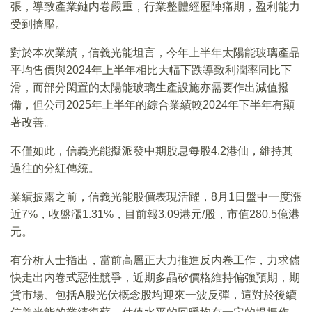
張，導致產業鏈内卷嚴重，行業整體經歷陣痛期，盈利能力
受到擠壓。
對於本次業績，信義光能坦言，今年上半年太陽能玻璃產品
平均售價與2024年上半年相比大幅下跌導致利潤率同比下
滑，而部分閑置的太陽能玻璃生產設施亦需要作出減值撥
備，但公司2025年上半年的綜合業績較2024年下半年有顯
著改善。
不僅如此，信義光能擬派發中期股息每股4.2港仙，維持其
過往的分紅傳統。
業績披露之前，信義光能股價表現活躍，8月1日盤中一度漲
近7%，收盤漲1.31%，目前報3.09港元/股，市值280.5億港
元。
有分析人士指出，當前高層正大力推進反内卷工作，力求儘
快走出内卷式惡性競爭，近期多晶矽價格維持偏強預期，期
貨市場、包括A股光伏概念股均迎來一波反彈，這對於後續