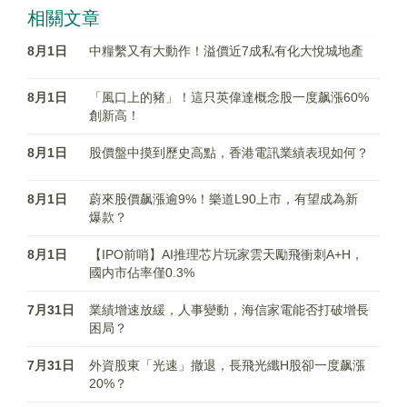
相關文章
8月1日
中糧繫又有大動作！溢價近7成私有化大悅城地產
8月1日
「風口上的豬」！這只英偉達概念股一度飙漲60%
創新高！
8月1日
股價盤中摸到歷史高點，香港電訊業績表現如何？
8月1日
蔚來股價飙漲逾9%！樂道L90上市，有望成為新
爆款？
8月1日
【IPO前哨】AI推理芯片玩家雲天勵飛衝刺A+H，
國内市佔率僅0.3%
7月31日
業績增速放緩，人事變動，海信家電能否打破增長
困局？
7月31日
外資股東「光速」撤退，長飛光纖H股卻一度飙漲
20%？