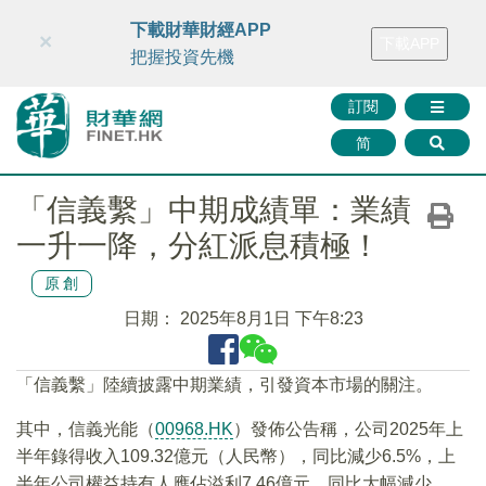
財華智庫網
FINTV
FINMETA
財華證券
媒體矩陣
下載財華財經APP
×
下載APP
智庫沙龍
聯絡我們
把握投資先機
訂閱
简
「信義繫」中期成績單：業績
一升一降，分紅派息積極！
原創
日期：
2025年8月1日 下午8:23
「信義繫」陸續披露中期業績，引發資本市場的關注。
其中，信義光能（
00968.HK
）發佈公告稱，公司2025年上
半年錄得收入109.32億元（人民幣），同比減少6.5%，上
半年公司權益持有人應佔溢利7.46億元，同比大幅減少