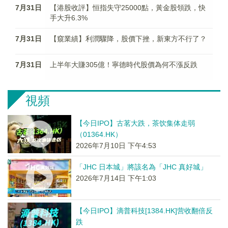
7月31日
【港股收評】恒指失守25000點，黃金股領跌，快
手大升6.3%
7月31日
【窺業績】利潤驟降，股價下挫，新東方不行了？
7月31日
上半年大賺305億！寧德時代股價為何不漲反跌
視頻
【今日IPO】古茗大跌，茶饮集体走弱
（01364.HK）
2026年7月10日 下午4:53
「JHC 日本城」將該名為「JHC 真好城」
2026年7月14日 下午1:03
【今日IPO】滴普科技[1384.HK]营收翻倍反
跌