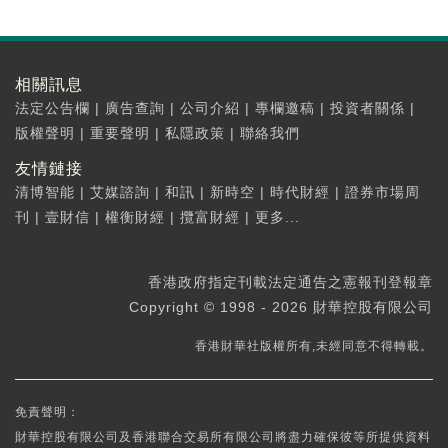
相關訊息
法定公告欄
|
廣告查詢
|
公司介紹
|
專欄邀稿
|
投資者關係
|
版權聲明
|
重要聲明
|
私隱政策
|
聯絡我們
友情鏈接
清博智能
|
艾媒諮詢
|
和訊
|
新時空
|
時代財經
|
證券市場周
刊
|
壹財信
|
權衡財經
|
攬富財經
|
更多...
香港政府指定刊載法定通告之憲報刊登報章
Copyright © 1998 - 2026 財華控股有限公司
香港財華社版權所有,未經同意不得轉載。
免責聲明：
財華控股有限公司及香港聯合交易所有限公司將盡力確保彼等所提供資料