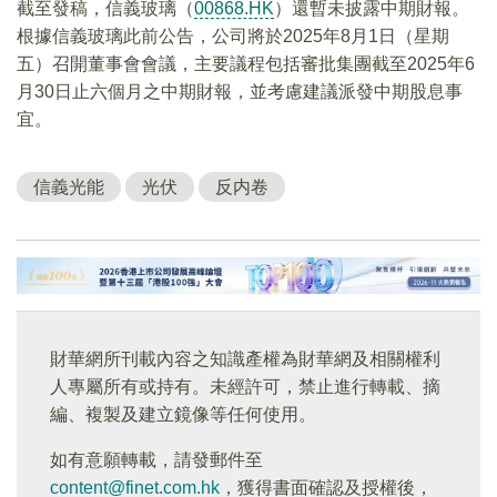
截至發稿，信義玻璃（
00868.HK
）還暫未披露中期財報。
根據信義玻璃此前公告，公司將於2025年8月1日（星期
五）召開董事會會議，主要議程包括審批集團截至2025年6
月30日止六個月之中期財報，並考慮建議派發中期股息事
宜。
信義光能
光伏
反内卷
財華網所刊載內容之知識產權為財華網及相關權利
人專屬所有或持有。未經許可，禁止進行轉載、摘
編、複製及建立鏡像等任何使用。
如有意願轉載，請發郵件至
content@finet.com.hk
，獲得書面確認及授權後，