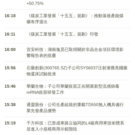
+50.75%
16:18
《煤炭工業發展「十五五」規劃》：推動落後產能煤
礦有序退出
16:11
《煤炭工業發展「十五五」規劃》印發
16:00
宜安科技：湖南逸昊已取得關於非晶合金項目環境影
響報告表的批覆
15:56
石藥創新(300765.SZ)子公司SYS6037注射液獲美國藥
物還床試驗批准
15:46
華蘭生物：子公司華蘭疫苗正在開展新型流感病毒
mRNA疫苗研發工作
15:38
通靈股份：公司生產組裝的重載TD550無人機具備行
業先發產品優勢
15:19
千方科技：已形成車路云協同的L4級商用車技術體系
並進入小規模商用示範階段