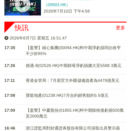
（09903.HK）
2026年7月10日 下午4:58
快訊
更多
2026年8月7日 星期五 16:51:47
17:35
【盈警】綠心集團(00094.HK)料中期淨虧損同比收窄
不少於85%
17:26
德適-B(02526.HK)中期歸母淨虧損擴大至5588.3萬元
17:11
香港金管局：7月底官方外匯儲備資產為4478億美元
17:08
寶龍地產(01238.HK)7月合約銷售額約5.5億元
17:00
【盈警】中慶股份(01855.HK)料中期除稅後虧損500萬
至2000萬元
16:46
浙江證監局對財通證券股份有限公司採取出具警示函