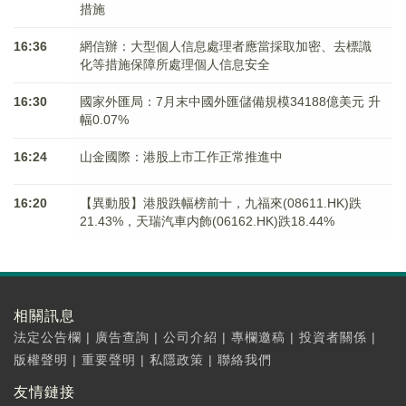
措施
16:36
網信辦：大型個人信息處理者應當採取加密、去標識
化等措施保障所處理個人信息安全
16:30
國家外匯局：7月末中國外匯儲備規模34188億美元 升
幅0.07%
16:24
山金國際：港股上市工作正常推進中
16:20
【異動股】港股跌幅榜前十，九福來(08611.HK)跌
21.43%，天瑞汽車内飾(06162.HK)跌18.44%
相關訊息
法定公告欄
|
廣告查詢
|
公司介紹
|
專欄邀稿
|
投資者關係
|
版權聲明
|
重要聲明
|
私隱政策
|
聯絡我們
友情鏈接