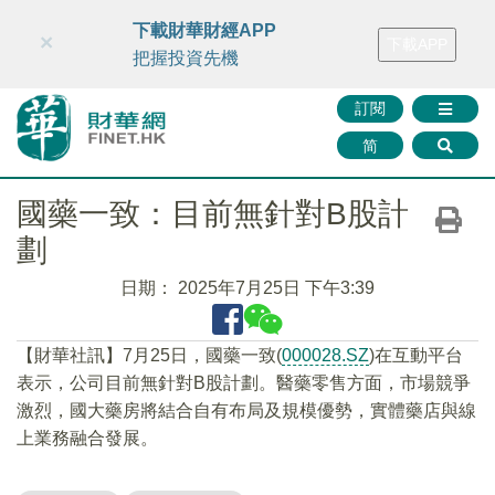
財華智庫網
FINTV
FINMETA
財華證券
媒體矩陣
下載財華財經APP
×
下載APP
智庫沙龍
聯絡我們
把握投資先機
訂閱
简
國藥一致：目前無針對B股計
劃
日期：
2025年7月25日 下午3:39
【財華社訊】7月25日，國藥一致(
000028.SZ
)在互動平台
表示，公司目前無針對B股計劃。醫藥零售方面，市場競爭
激烈，國大藥房將結合自有布局及規模優勢，實體藥店與線
上業務融合發展。