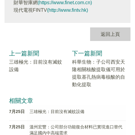
財華智庫網
(https://www.finet.com.cn)
現代電視FINTV
(http://www.fintv.hk)
返回上頁
上一篇新聞
下一篇新聞
三雄極光：目前沒有滅蚊
科華生物：子公司西安天
設備
隆相關核酸提取儀可用於
提取基孔熱病毒核酸的自
動化提取
相關文章
7月25日
三雄極光：目前沒有滅蚊設備
7月25日
溫州宏豐：公司部分功能復合材料已實現進口替代
滿足國内中高端需求