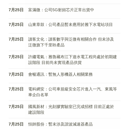
7月25日
富滿微：公司5G射頻芯片正常出貨中
7月25日
山東章鼓：公司產品暫未應用於雅下水電站項目
7月25日
讀客文化：讀客數字與泛微有相關合作 但未涉及
泛微旗下千里聆產品
7月25日
許繼電氣：雅魯藏布江下遊水電工程尚處於初期建
設階段 目前尚未實現產品供貨
7月25日
會暢通訊：暫無人形機器人相關業務
7月25日
電科網安：公司車規級安全芯片進入一汽、東風等
車企白名單
7月25日
國風新材：光刻膠實驗室已完成招標 目前正處於
建設階段
7月25日
恒帥股份：暫未涉及諧波減速器產品