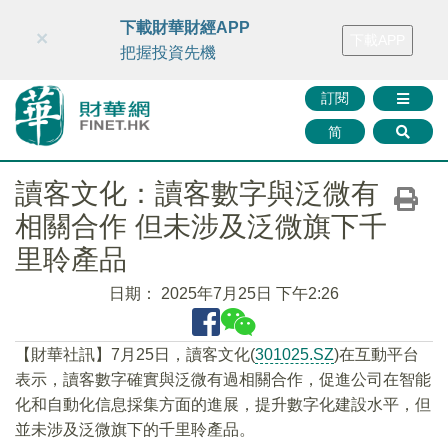
財華智庫網
FINTV
FINMETA
財華證券
媒體矩陣
下載財華財經APP
×
下載APP
智庫沙龍
聯絡我們
把握投資先機
訂閱
简
讀客文化：讀客數字與泛微有
相關合作 但未涉及泛微旗下千
里聆產品
日期：
2025年7月25日 下午2:26
【財華社訊】7月25日，讀客文化(
301025.SZ
)在互動平台
表示，讀客數字確實與泛微有過相關合作，促進公司在智能
化和自動化信息採集方面的進展，提升數字化建設水平，但
並未涉及泛微旗下的千里聆產品。