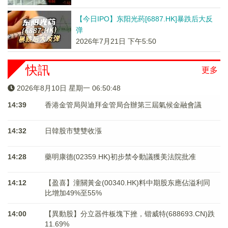
【今日IPO】东阳光药[6887.HK]暴跌后大反
弹
2026年7月21日 下午5:50
快訊
更多
2026年8月10日 星期一 06:50:48
14:39
香港金管局與迪拜金管局合辦第三屆氣候金融會議
14:32
日韓股市雙雙收漲
14:28
藥明康德(02359.HK)初步禁令動議獲美法院批准
14:12
【盈喜】潼關黃金(00340.HK)料中期股东應佔溢利同
比增加49%至55%
14:00
【異動股】分立器件板塊下挫，锴威特(688693.CN)跌
11.69%