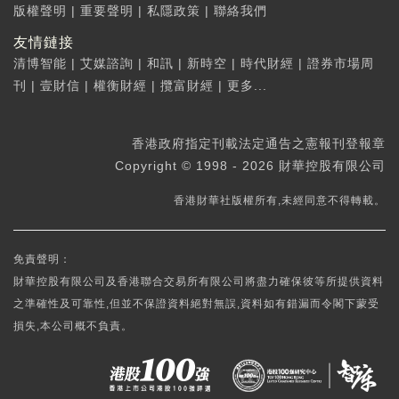
版權聲明
|
重要聲明
|
私隱政策
|
聯絡我們
友情鏈接
清博智能
|
艾媒諮詢
|
和訊
|
新時空
|
時代財經
|
證券市場周
刊
|
壹財信
|
權衡財經
|
攬富財經
|
更多...
香港政府指定刊載法定通告之憲報刊登報章
Copyright © 1998 - 2026 財華控股有限公司
香港財華社版權所有,未經同意不得轉載。
免責聲明：
財華控股有限公司及香港聯合交易所有限公司將盡力確保彼等所提供資料
之準確性及可靠性,但並不保證資料絕對無誤,資料如有錯漏而令閣下蒙受
損失,本公司概不負責。