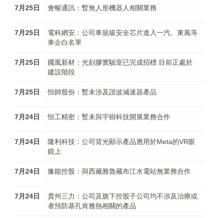
7月25日
會暢通訊：暫無人形機器人相關業務
7月25日
電科網安：公司車規級安全芯片進入一汽、東風等
車企白名單
7月25日
國風新材：光刻膠實驗室已完成招標 目前正處於
建設階段
7月25日
恒帥股份：暫未涉及諧波減速器產品
7月24日
恒工精密：暫未與宇樹科技開展業務合作
7月24日
隆利科技：公司背光顯示產品應用於Meta的VR眼
鏡上
7月24日
豫能控股：與西藏雅魯藏布江水電站無業務合作
7月24日
貴州三力：公司及旗下控股子公司均不涉及治療或
者預防基孔肯雅熱相關的產品