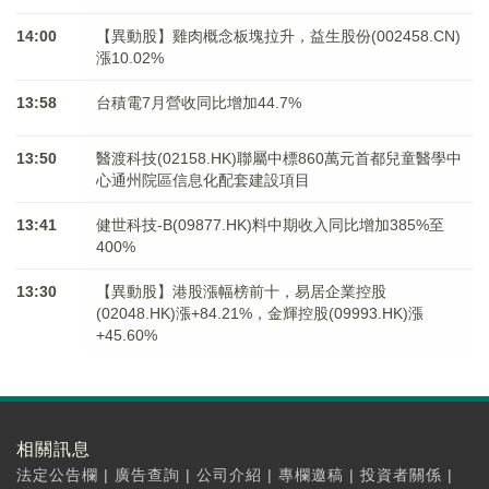
14:00
【異動股】雞肉概念板塊拉升，益生股份(002458.CN)
漲10.02%
13:58
台積電7月營收同比增加44.7%
13:50
醫渡科技(02158.HK)聯屬中標860萬元首都兒童醫學中
心通州院區信息化配套建設項目
13:41
健世科技-B(09877.HK)料中期收入同比增加385%至
400%
13:30
【異動股】港股漲幅榜前十，易居企業控股
(02048.HK)漲+84.21%，金輝控股(09993.HK)漲
+45.60%
相關訊息
法定公告欄
|
廣告查詢
|
公司介紹
|
專欄邀稿
|
投資者關係
|