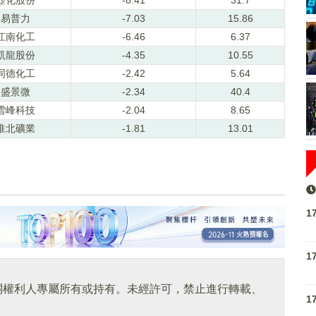
易普力
-7.03
15.86
江南化工
-6.46
6.37
凱龍股份
-4.35
10.55
同德化工
-2.42
5.64
盛景微
-2.34
40.4
雪峰科技
-2.04
8.65
淮北礦業
-1.81
13.01
1
1
關權利人專屬所有或持有。未經許可，禁止進行轉載、
1