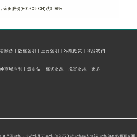
股份(601609.CN)跌3.96%
者關係
|
版權聲明
|
重要聲明
|
私隱政策
|
聯絡我們
券市場周刊
|
壹財信
|
權衡財經
|
攬富財經
|
更多...
所提供資料之準確性及可靠性,但並不保證資料絕對無誤,資料如有錯漏而令閣