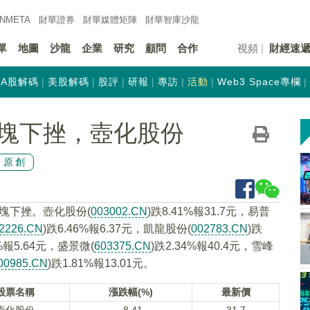
INMETA
財華證券
財華
媒體矩陣
財華
智庫沙龍
單
地圖
沙龍
企業
研究
顧問
合作
視頻
財經速
A股解碼
美股解碼
股評
研報
專訪
活動
Web3 Space專欄
塊下挫，壺化股份
原創
板塊下挫。壺化股份(
003002.CN
)跌8.41%報31.7元，易普
2226.CN
)跌6.46%報6.37元，凱龍股份(
002783.CN
)跌
2%報5.64元，盛景微(
603375.CN
)跌2.34%報40.4元，雪峰
00985.CN
)跌1.81%報13.01元。
股票名稱
漲跌幅(%)
最新價
壺化股份
-8.41
31.7