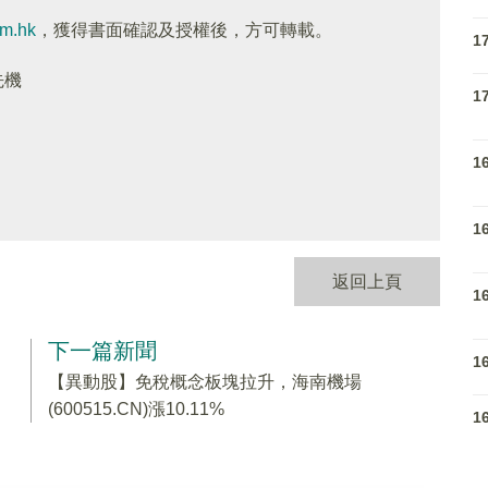
om.hk
，獲得書面確認及授權後，方可轉載。
1
先機
1
1
1
返回上頁
1
下一篇新聞
1
【異動股】免稅概念板塊拉升，海南機場
(600515.CN)漲10.11%
1