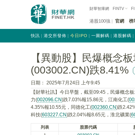
財華智庫網
FINTV
F
港股100強
官網
榜
快訊
港交所發佈
今日IPO
一圖解碼
港股解碼
【異動股】民爆概念板
(003002.CN)跌8.41%
日期：
2025年7月24日 上午9:45
【財華社訊】今日早盤，截至09:45，民爆概念
力(
002096.CN
)跌7.03%報15.86元，江南化工(
00
4.35%報10.55元，同德化工(
002360.CN
)跌2.4
科技(
603227.CN
)跌2.04%報8.65元，淮北礦業(
6
列表
股票代碼
1
003002.CN