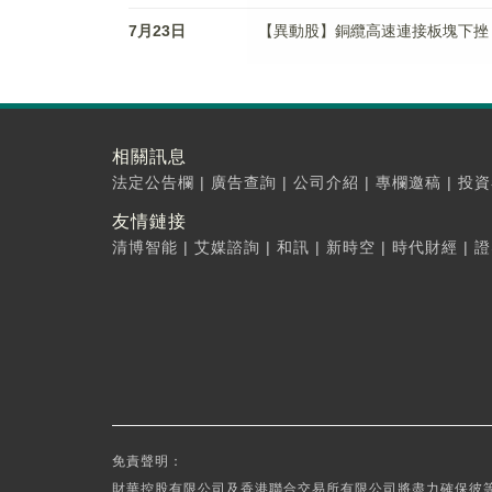
7月23日
【異動股】銅纜高速連接板塊下挫，金田
相關訊息
法定公告欄
|
廣告查詢
|
公司介紹
|
專欄邀稿
|
投資
友情鏈接
清博智能
|
艾媒諮詢
|
和訊
|
新時空
|
時代財經
|
證
免責聲明：
財華控股有限公司及香港聯合交易所有限公司將盡力確保彼等