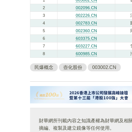
2
002096.CN
3
002226.CN
4
002783.CN
5
002360.CN
6
603375.CN
7
603227.CN
8
600985.CN
民爆概念
壺化股份
003002.CN
財華網所刊載內容之知識產權為財華網及相
摘編、複製及建立鏡像等任何使用。