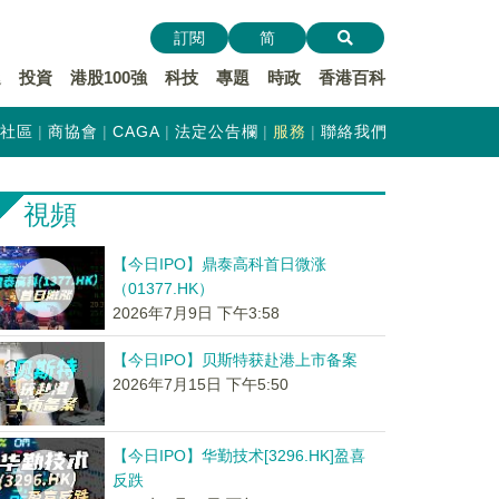
訂閱
简
遞
投資
港股100強
科技
專題
時政
香港百科
社區
商協會
CAGA
法定公告欄
服務
聯絡我們
視頻
【今日IPO】鼎泰高科首日微涨
（01377.HK）
2026年7月9日 下午3:58
【今日IPO】贝斯特获赴港上市备案
2026年7月15日 下午5:50
【今日IPO】华勤技术[3296.HK]盈喜
反跌