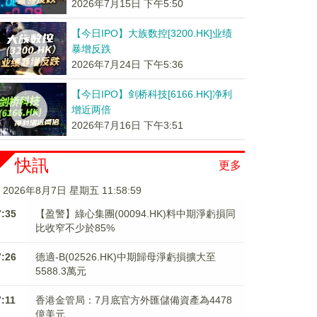
2026年7月15日 下午5:50
【今日IPO】大族数控[3200.HK]业绩
暴增反跌
2026年7月24日 下午5:36
【今日IPO】剑桥科技[6166.HK]净利
增近两倍
2026年7月16日 下午3:51
快訊
更多
2026年8月7日 星期五 11:58:59
7:35
【盈警】綠心集團(00094.HK)料中期淨虧損同
比收窄不少於85%
7:26
德適-B(02526.HK)中期歸母淨虧損擴大至
5588.3萬元
7:11
香港金管局：7月底官方外匯儲備資產為4478
億美元