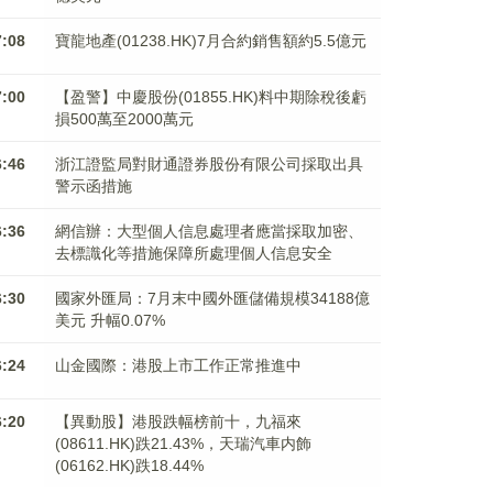
7:08
寶龍地產(01238.HK)7月合約銷售額約5.5億元
7:00
【盈警】中慶股份(01855.HK)料中期除稅後虧
損500萬至2000萬元
6:46
浙江證監局對財通證券股份有限公司採取出具
警示函措施
6:36
網信辦：大型個人信息處理者應當採取加密、
去標識化等措施保障所處理個人信息安全
6:30
國家外匯局：7月末中國外匯儲備規模34188億
美元 升幅0.07%
6:24
山金國際：港股上市工作正常推進中
6:20
【異動股】港股跌幅榜前十，九福來
(08611.HK)跌21.43%，天瑞汽車内飾
(06162.HK)跌18.44%