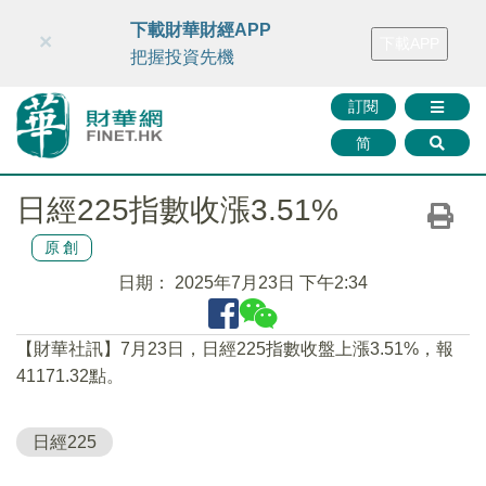
財華智庫網
FINTV
FINMETA
財華證券
媒體矩陣
下載財華財經APP
×
下載APP
智庫沙龍
聯絡我們
把握投資先機
訂閱
简
日經225指數收漲3.51%
原創
日期：
2025年7月23日 下午2:34
【財華社訊】7月23日，日經225指數收盤上漲3.51%，報
41171.32點。
日經225