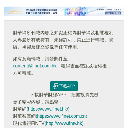
財華網所刊載內容之知識產權為財華網及相關權利
人專屬所有或持有。未經許可，禁止進行轉載、摘
編、複製及建立鏡像等任何使用。
如有意願轉載，請發郵件至
content@finet.com.hk
，獲得書面確認及授權後，
方可轉載。
下載APP
下載財華財經APP，把握投資先機
更多精彩内容，請點擊：
財華網
(https://www.finet.hk/)
財華智庫網
(https://www.finet.com.cn)
現代電視FINTV
(http://www.fintv.hk)