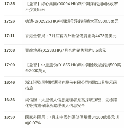
17:35
【盈警】綠心集團(00094.HK)料中期淨虧損同比收窄
不少於85%
17:26
德適-B(02526.HK)中期歸母淨虧損擴大至5588.3萬元
17:11
香港金管局：7月底官方外匯儲備資產為4478億美元
17:08
寶龍地產(01238.HK)7月合約銷售額約5.5億元
17:00
【盈警】中慶股份(01855.HK)料中期除稅後虧損500萬
至2000萬元
16:46
浙江證監局對財通證券股份有限公司採取出具警示函
措施
16:36
網信辦：大型個人信息處理者應當採取加密、去標識
化等措施保障所處理個人信息安全
16:30
國家外匯局：7月末中國外匯儲備規模34188億美元 升
幅0.07%