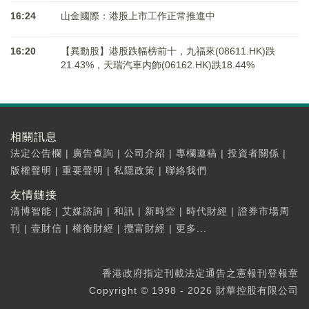
16:24
山金國際：港股上市工作正常推進中
16:20
【異動股】港股跌幅榜前十，九福來(08611.HK)跌
21.43%，天瑞汽車内飾(06162.HK)跌18.44%
相關訊息
法定公告欄
|
廣告查詢
|
公司介紹
|
專欄邀稿
|
投資者關係
|
版權聲明
|
重要聲明
|
私隱政策
|
聯絡我們
友情鏈接
清博智能
|
艾媒諮詢
|
和訊
|
新時空
|
時代財經
|
證券市場周
刊
|
壹財信
|
權衡財經
|
攬富財經
|
更多...
香港政府指定刊載法定通告之憲報刊登報章
Copyright © 1998 - 2026 財華控股有限公司