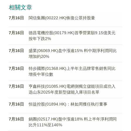
相關文章
7月16日
閩信集團(00222.HK)恢復公眾持股量
7月16日
德昌電機控股(00179.HK)首季營業額9.15億美元
按年下跌2%
7月16日
盛業(06069.HK)盘中漲逾15% 料中期淨利潤同比
增加約20%
7月16日
特步國際(01368.HK)上半年主品牌零售銷售同比
增長中單位數
7月16日
亨鑫科技(01085.HK)電網側獨立儲能項目成功入
选山东2025年度新型儲能入庫項目名單
7月16日
恒益控股(01894.HK)：林如周獲任執行董事
7月16日
鍋圈(02517.HK)盤中漲逾18% 料上半年淨利潤同
比升111%至146%