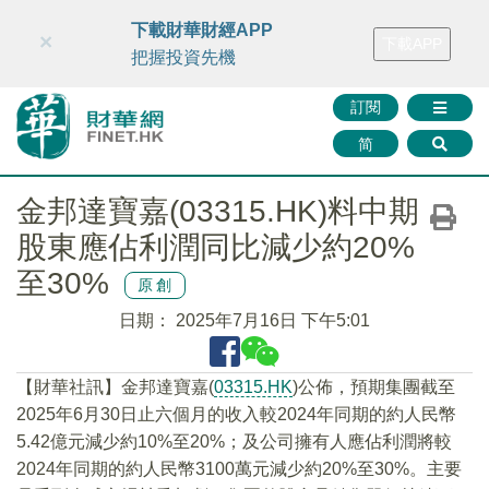
財華智庫網
FINTV
FINMETA
財華證券
媒體矩陣
下載財華財經APP
×
下載APP
智庫沙龍
聯絡我們
把握投資先機
訂閱
简
金邦達寶嘉(03315.HK)料中期
股東應佔利潤同比減少約20%
至30%
原創
日期：
2025年7月16日 下午5:01
【財華社訊】金邦達寶嘉(
03315.HK
)公佈，預期集團截至
2025年6月30日止六個月的收入較2024年同期的約人民幣
5.42億元減少約10%至20%；及公司擁有人應佔利潤將較
2024年同期的約人民幣3100萬元減少約20%至30%。主要