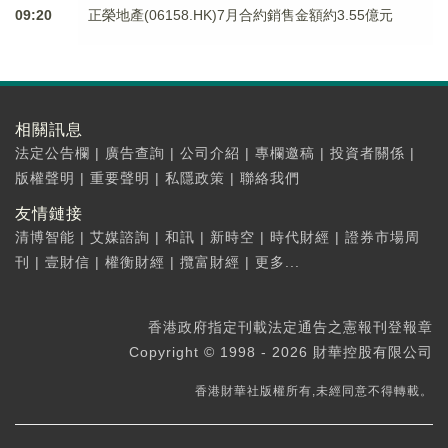
09:20
正榮地產(06158.HK)7月合約銷售金額約3.55億元
相關訊息
法定公告欄
|
廣告查詢
|
公司介紹
|
專欄邀稿
|
投資者關係
|
版權聲明
|
重要聲明
|
私隱政策
|
聯絡我們
友情鏈接
清博智能
|
艾媒諮詢
|
和訊
|
新時空
|
時代財經
|
證券市場周
刊
|
壹財信
|
權衡財經
|
攬富財經
|
更多...
香港政府指定刊載法定通告之憲報刊登報章
Copyright © 1998 - 2026 財華控股有限公司
香港財華社版權所有,未經同意不得轉載。