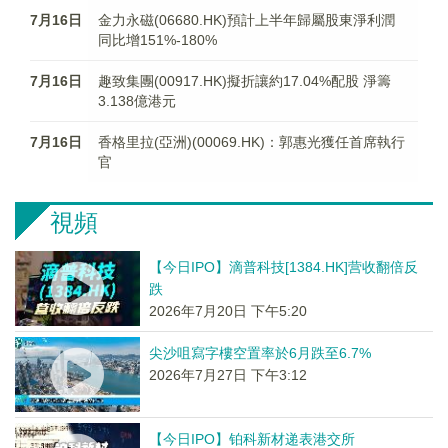
7月16日
金力永磁(06680.HK)預計上半年歸屬股東淨利潤
同比增151%-180%
7月16日
趣致集團(00917.HK)擬折讓約17.04%配股 淨籌
3.138億港元
7月16日
香格里拉(亞洲)(00069.HK)：郭惠光獲任首席執行
官
視頻
【今日IPO】滴普科技[1384.HK]营收翻倍反
跌
2026年7月20日 下午5:20
尖沙咀寫字樓空置率於6月跌至6.7%
2026年7月27日 下午3:12
【今日IPO】铂科新材递表港交所