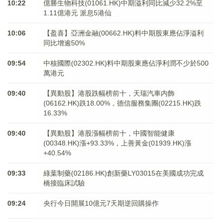
10:22
億勝生物科技(01061.HK)中期溢利同比減少32.2%至
1.11億港元 派息5港仙
10:06
【盈喜】亞洲金融(00662.HK)料中期股東應佔淨溢利
同比增逾50%
09:54
中核國際(02302.HK)料中期股東應佔淨利潤不少於500
萬港元
09:40
【異動股】港股跌幅榜前十，天瑞汽車内飾
(06162.HK)跌18.00%，德信服務集團(02215.HK)跌
16.33%
09:40
【異動股】港股漲幅榜前十，中國智能健康
(00348.HK)漲+93.33%，上善黃金(01939.HK)漲
+40.54%
09:33
綠葉制藥(02186.HK)創新藥LY03015在美國成功完成
橋接臨床試驗
09:24
央行今日開展10億元7天期逆回購操作