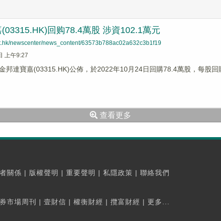
03315.HK)回购78.4萬股 涉資102.1萬元
net.hk/newscenter/news_content/63573b788ac02a632c3b1f19
日 上午9:27
邦達寶嘉(03315.HK)公佈，於2022年10月24日回購78.4萬股，每股回
查看更多
者關係
|
版權聲明
|
重要聲明
|
私隱政策
|
聯絡我們
券市場周刊
|
壹財信
|
權衡財經
|
攬富財經
|
更多...