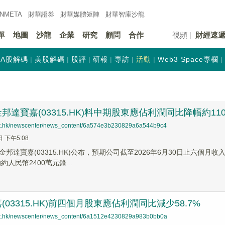
INMETA
財華證券
財華
媒體矩陣
財華
智庫沙龍
單
地圖
沙龍
企業
研究
顧問
合作
視頻
財經速
A股解碼
美股解碼
股評
研報
專訪
活動
Web3 Space專欄
邦達寶嘉(03315.HK)料中期股東應佔利潤同比降幅約110
net.hk/newscenter/news_content/6a574e3b230829a6a544b9c4
日 下午5:08
邦達寶嘉(03315.HK)公布，預期公司截至2026年6月30日止六個月
約人民幣2400萬元錄...
03315.HK)前四個月股東應佔利潤同比減少58.7%
net.hk/newscenter/news_content/6a1512e4230829a983b0bb0a