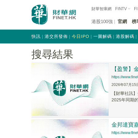
財華智庫網
FINTV
F
港股100強
官網
榜
快訊
港交所發佈
今日IPO
一圖解碼
港股解碼
搜尋結果
【盈警】金
https://www.fi
2026年07月15
【財華社訊】金
2025年同期的
金邦達寶嘉(
https://www.fi