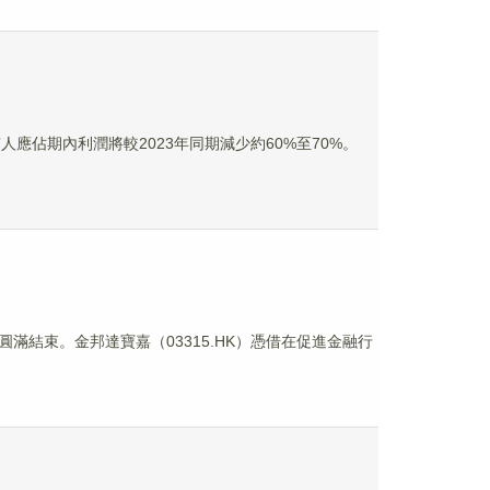
有人應佔期內利潤將較2023年同期減少約60%至70%。
滿結束。金邦達寶嘉（03315.HK）憑借在促進金融行