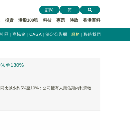
訂閱
简
遞
投資
港股100強
科技
專題
時政
香港百科
社區
商協會
CAGA
法定公告欄
服務
聯絡我們
%至130%
收入同比減少約5%至10%；公司擁有人應佔期內利潤較