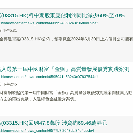
(03315.HK)料中期股東應佔利潤同比減少60%至70%
net.hk/newscenter/news_content/668bb24353243c06d0d09ba5
日 下午5:31
邦達寶嘉(03315.HK)公佈，預期截至2024年6月30日止六個月公司擁
嘉入選第一屆中國財富「金獅」高質量發展優秀實踐案例
net.hk/newscenter/news_content/6595041b53243c07837544c1
日 下午2:45
國財富網發起的第一屆中國財富「金獅」高質量發展優秀實踐案例征集活動圓
方面的突出貢獻，入選綠色金融優秀案例。
03315.HK)回购47.8萬股 涉資約69.46萬港元
net.hk/newscenter/news_content/6577b7f2643dcf84e4cccfe4