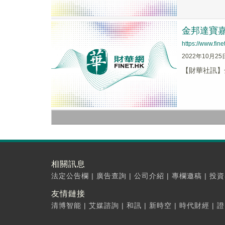
金邦達寶嘉(
https://www.fi
2022年10月25
【財華社訊】金
相關訊息
法定公告欄
|
廣告查詢
|
公司介紹
|
專欄邀稿
|
投資
友情鏈接
清博智能
|
艾媒諮詢
|
和訊
|
新時空
|
時代財經
|
證