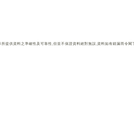
所提供資料之準確性及可靠性,但並不保證資料絕對無誤,資料如有錯漏而令閣