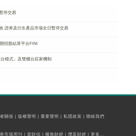
暫停交易
效 證券及衍生產品市場全日暫停交易
招股結算平台FINI
櫃台模式」及雙櫃台莊家機制
者關係
|
版權聲明
|
重要聲明
|
私隱政策
|
聯絡我們
券市場周刊
|
壹財信
|
權衡財經
|
攬富財經
|
更多...