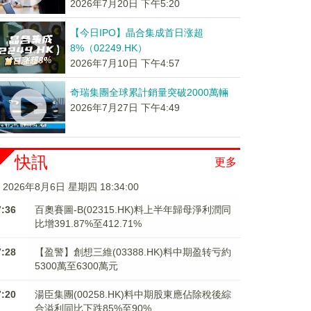
2026年7月20日 下午5:20
【今日IPO】晶合集成首日涨超
8%（02249.HK）
2026年7月10日 下午4:57
奇瑞集團全球累計銷量突破2000萬輛
2026年7月27日 下午4:49
快訊
更多
2026年8月6日 星期四 18:34:01
7:36
百奧賽圖-B(02315.HK)料上半年歸母淨利潤同
比增391.87%至412.71%
7:28
【盈警】創想三維(03388.HK)料中期盈转亏約
5300萬至6300萬元
7:20
湯臣集團(00258.HK)料中期股東應佔除稅後綜
合溢利同比下跌85%至90%