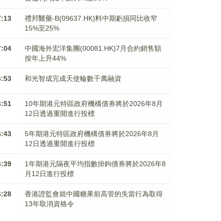
7:13
禮邦醫藥-B(09637.HK)料中期虧損同比收窄
15%至25%
7:04
中國海外宏洋集團(00081.HK)7月合約銷售額
按年上升44%
6:53
和光智成完成天使輪數千萬融資
6:51
10年期港元特區政府機構債券將於2026年8月
12日透過重開進行投標
6:43
5年期港元特區政府機構債券將於2026年8月
12日透過重開進行投標
6:39
1年期港元隔夜平均指數掛鉤債券將於2026年8
月12日進行投標
6:28
香港證監會就中國糖果前高管的失當行為取得
13年取消資格令