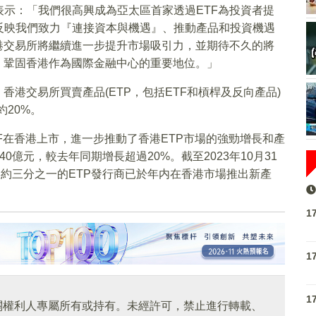
示：「我們很高興成為亞太區首家透過ETF為投資者提
反映我們致力『連接資本與機遇』、推動產品和投資機遇
港交易所將繼續進一步提升市場吸引力，並期待不久的將
，鞏固香港作為國際金融中心的重要地位。」
香港交易所買賣產品(ETP，包括ETF和槓桿及反向產品)
約20%。
F在香港上市，進一步推動了香港ETP市場的強勁增長和產
0億元，較去年同期增長超過20%。截至2023年10月31
，約三分之一的ETP發行商已於年内在香港市場推出新產
1
1
1
關權利人專屬所有或持有。未經許可，禁止進行轉載、