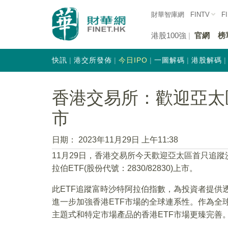
財華智庫網
FINTV
F
港股100強
官網
榜
快訊
港交所發佈
今日IPO
一圖解碼
港股解碼
香港交易所：歡迎亞太
市
日期：
2023年11月29日 上午11:38
11月29日，香港交易所今天歡迎亞太區首只追蹤
拉伯ETF(股份代號：2830/82830)上市。
此ETF追蹤富時沙特阿拉伯指數，為投資者提供
進一步加強香港ETF市場的全球連系性。作為全球
主題式和特定市場產品的香港ETF市場更臻完善