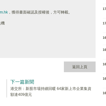
1
om.hk
，獲得書面確認及授權後，方可轉載。
先機
1
1
1
1
返回上頁
1
下一篇新聞
港交所：新股市場持續回暖 64家新上市企業集資
1
額達409億元