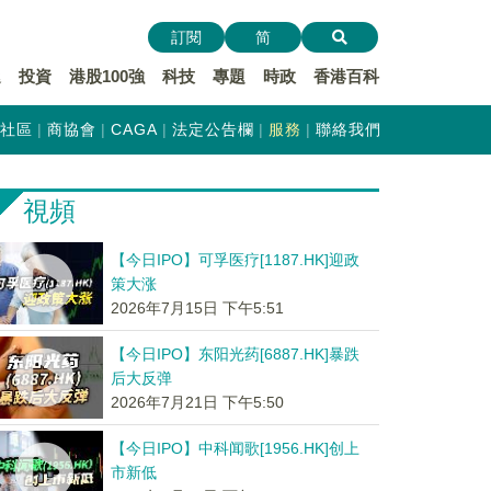
訂閱
简
遞
投資
港股100強
科技
專題
時政
香港百科
社區
商協會
CAGA
法定公告欄
服務
聯絡我們
視頻
【今日IPO】可孚医疗[1187.HK]迎政
策大涨
2026年7月15日 下午5:51
【今日IPO】东阳光药[6887.HK]暴跌
后大反弹
2026年7月21日 下午5:50
【今日IPO】中科闻歌[1956.HK]创上
市新低