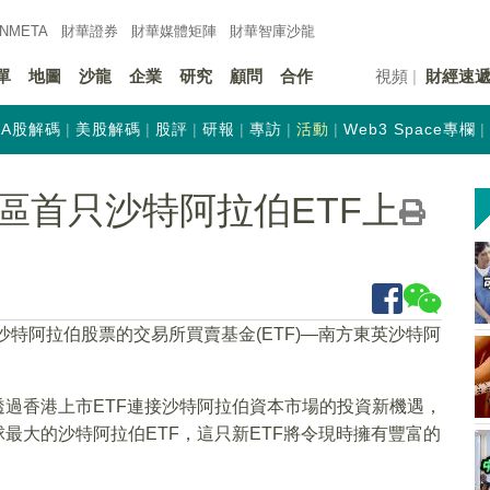
INMETA
財華證券
財華
媒體矩陣
財華
智庫沙龍
單
地圖
沙龍
企業
研究
顧問
合作
視頻
財經速
A股解碼
美股解碼
股評
研報
專訪
活動
Web3 Space專欄
區首只沙特阿拉伯ETF上
沙特阿拉伯股票的交易所買賣基金(ETF)—南方東英沙特阿
透過香港上市ETF連接沙特阿拉伯資本市場的投資新機遇，
最大的沙特阿拉伯ETF，這只新ETF將令現時擁有豐富的
。