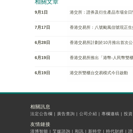
相關文章
9月1日
港交所：證券及衍生產品市場全日
7月17日
香港交易所：八號颱風信號現正生
6月28日
香港交易所計劃於10月推出首次公開
6月19日
香港交易所推出「港幣-人民幣雙
6月19日
港交所雙櫃台交易模式今日啟動
相關訊息
法定公告欄
|
廣告查詢
|
公司介紹
|
專欄邀稿
|
投資
友情鏈接
清博智能
|
艾媒諮詢
|
和訊
|
新時空
|
時代財經
|
證