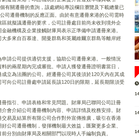
265個有關遷冊的查詢，該處網站專設欄目瀏覽及下載總量已
港新設公司遷冊機制的反應正面。由於有意遷冊來港的公司需時
轄區就擬議遷冊的要求，公司註冊處目前尚未收到境外企
同金融機構及企業接觸財庫局表示正準備申請遷冊來港。
司大多來自百慕達、開曼群島和英屬維爾京群島等離岸經
為申請公司提供適切支援，協助公司遷冊來港。一般情況
資料的兩星期內完成審批。申請人獲發遷冊證明書當日，
成立為法團的公司。經遷冊公司其後須於120天內在其成
可向公司註冊處申請延長該120日的限期，延長期限須受
1
遷冊指引、申請表格和常見問題。財庫局已聯同公司註冊
簡介會介紹公司遷冊機制內容、申請詳情及稅務安排。財
1
港交易及結算所有限公司合作對外宣傳推廣，吸引在香港
用好公司遷冊機制，發揮機制最大效益，匯聚更多企業、
1
目前分別由財庫局及相關部門以現時人手編制負責。