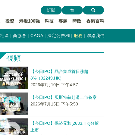
訂閱
简
遞
投資
港股100強
科技
專題
時政
香港百科
社區
商協會
CAGA
法定公告欄
服務
聯絡我們
視頻
【今日IPO】晶合集成首日涨超
8%（02249.HK）
2026年7月10日 下午4:57
【今日IPO】贝斯特获赴港上市备案
2026年7月15日 下午5:50
【今日IPO】保济元和[2633.HK]分拆
上市