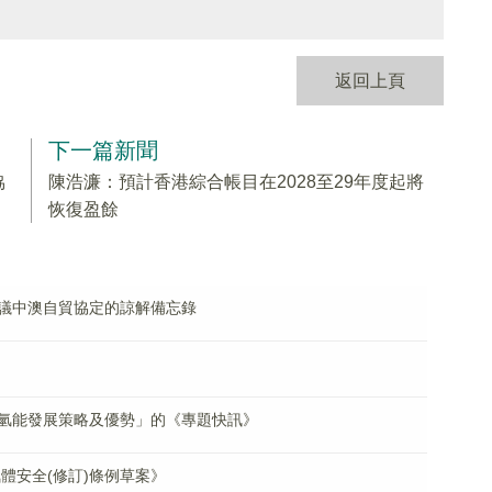
返回上頁
下一篇新聞
協
陳浩濂：預計香港綜合帳目在2028至29年度起將
恢復盈餘
議中澳自貿協定的諒解備忘錄
氫能發展策略及優勢」的《專題快訊》
氣體安全(修訂)條例草案》