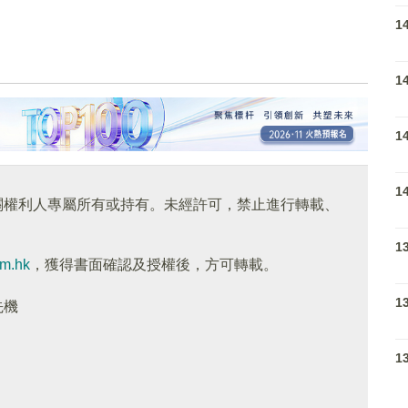
1
1
1
1
關權利人專屬所有或持有。未經許可，禁止進行轉載、
1
om.hk
，獲得書面確認及授權後，方可轉載。
1
先機
1