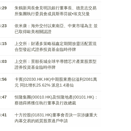
4:29
朱鶴新局長會見明訊銀行董事長、德意志交易
所集團執行委員會成員斯蒂芬妮•埃克兒曼
4:23
依米康：海外交付以東南亞、中東市場為主 並
已取得歐美相關認證
4:15
上交所：財通多策略福鑫定期開放靈活配置混
合型發起式證券投資基金臨時停牌
4:03
上交所：景順長城全球半導體芯片產業股票型
證券投資基金臨時停牌
3:56
卡賓(02030.HK.HK)中期股東應佔溢利2081萬
元 同比增长25.62% 派息1.4港仙
3:47
恒隆集團(00010.HK)及恒隆地產(00101.HK)：
蔡德粦將獲任執行董事及行政總裁
3:41
十方控股(01831.HK)董事會否決一宗涉嫌重大
內幕交易的紙質股票過戶申請