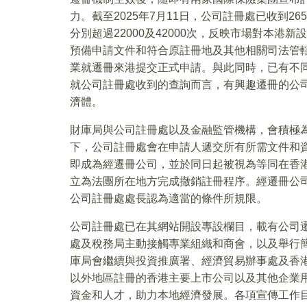
力。截至2025年7月11日，公司註冊處已收到
分別超過22000及42000次，反映市場對本
預備申請文件和符合原註冊地及其他相關司法管
業就遷冊來港提交正式申請。與此同時，已有不
就公司註冊處收到的查詢而言，有興趣遷冊的公
濟體。
財庫局與公司註冊處以及金融監管機構，會積極
下，公司註冊處會在申請人遞交所有所需文件和
即成為經遷冊公司，並於同日起被視為等同在香港
立為法團所在地方完成撤銷註冊程序。經遷冊公司
公司註冊處處長認為適當的條件所規限。
公司註冊處已在其網站開設專設欄目，載有公司
處及稅務局主動接觸專業組織和商會，以及舉行
庫局會繼續與投資推廣署、經濟貿易辦事處及香
以外地區註冊的香港主要上市公司以及其他企業
資金和人才，助力本地經濟發展。各項宣傳工作