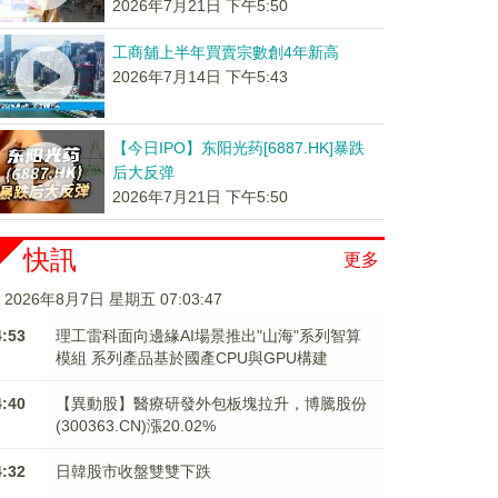
2026年7月21日 下午5:50
工商舖上半年買賣宗數創4年新高
2026年7月14日 下午5:43
【今日IPO】东阳光药[6887.HK]暴跌
后大反弹
2026年7月21日 下午5:50
快訊
更多
2026年8月7日 星期五 07:03:47
4:53
理工雷科面向邊緣AI場景推出"山海"系列智算
模組 系列產品基於國產CPU與GPU構建
4:40
【異動股】醫療研發外包板塊拉升，博騰股份
(300363.CN)漲20.02%
4:32
日韓股市收盤雙雙下跌