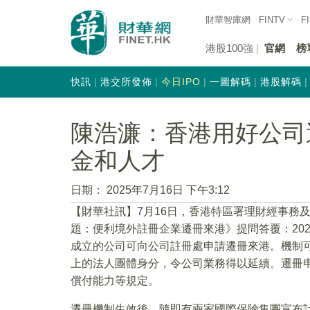
財華智庫網
FINTV
F
港股100強
官網
榜
快訊
港交所發佈
今日IPO
一圖解碼
港股解碼
陳浩濂：香港用好公司
金和人才
日期：
2025年7月16日 下午3:12
【財華社訊】7月16日，香港特區署理財經事務
題：便利境外註冊企業遷冊來港》提問答覆：202
成立的公司可向公司註冊處申請遷冊來港。機制
上的法人團體身分，令公司業務得以延續。遷冊
償付能力等規定。
遷冊機制生效後，隨即有兩家國際保險集團宣布