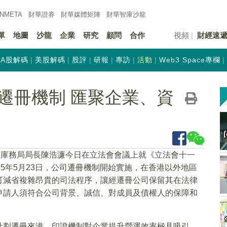
INMETA
財華證券
財華
媒體矩陣
財華
智庫沙龍
單
地圖
沙龍
企業
研究
顧問
合作
視頻
財經速
A股解碼
美股解碼
股評
研報
專訪
活動
Web3 Space專欄
遷冊機制 匯聚企業、資
及庫務局局長陳浩濂今日在立法會會議上就《立法會十一
5年5月23日，公司遷冊機制開始實施，在香港以外地區
可減省複雜昂貴的司法程序，讓經遷冊公司保留其在法律
申請人須符合公司背景、誠信、對成員及債權人的保障和
計劃遷冊來港，印證機制對企業提升營運效率極具吸引