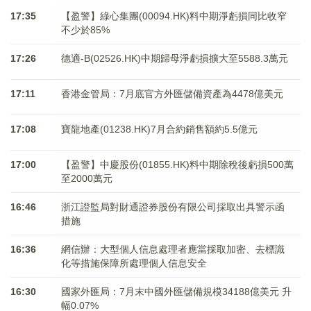
17:35
【盈警】綠心集團(00094.HK)料中期淨虧損同比收窄
不少於85%
17:26
德適-B(02526.HK)中期歸母淨虧損擴大至5588.3萬元
17:11
香港金管局：7月底官方外匯儲備資產為4478億美元
17:08
寶龍地產(01238.HK)7月合約銷售額約5.5億元
17:00
【盈警】中慶股份(01855.HK)料中期除稅後虧損500萬
至2000萬元
16:46
浙江證監局對財通證券股份有限公司採取出具警示函
措施
16:36
網信辦：大型個人信息處理者應當採取加密、去標識
化等措施保障所處理個人信息安全
16:30
國家外匯局：7月末中國外匯儲備規模34188億美元 升
幅0.07%