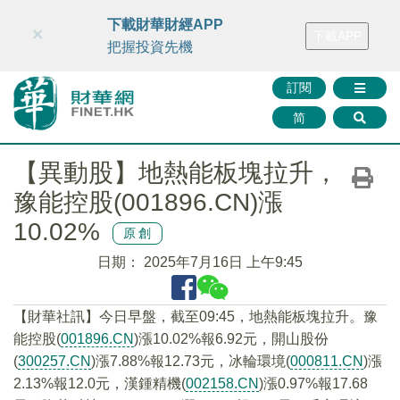
財華智庫網
FINTV
FINMETA
財華證券
媒體矩陣
下載財華財經APP
×
下載APP
智庫沙龍
聯絡我們
把握投資先機
訂閱
简
【異動股】地熱能板塊拉升，
豫能控股(001896.CN)漲
10.02%
原創
日期：
2025年7月16日 上午9:45
【財華社訊】今日早盤，截至09:45，地熱能板塊拉升。豫
能控股(
001896.CN
)漲10.02%報6.92元，開山股份
(
300257.CN
)漲7.88%報12.73元，冰輪環境(
000811.CN
)漲
2.13%報12.0元，漢鍾精機(
002158.CN
)漲0.97%報17.68