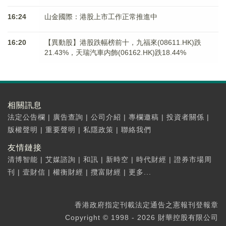
16:24
山金國際：港股上市工作正常推進中
16:20
【異動股】港股跌幅榜前十，九福來(08611.HK)跌
21.43%，天瑞汽車内飾(06162.HK)跌18.44%
相關訊息
法定公告欄
|
廣告查詢
|
公司介紹
|
專欄邀稿
|
投資者關係
|
版權聲明
|
重要聲明
|
私隱政策
|
聯絡我們
友情鏈接
清博智能
|
艾媒諮詢
|
和訊
|
新時空
|
時代財經
|
證券市場周
刊
|
壹財信
|
權衡財經
|
攬富財經
|
更多...
香港政府指定刊載法定通告之憲報刊登報章
Copyright © 1998 - 2026 財華控股有限公司