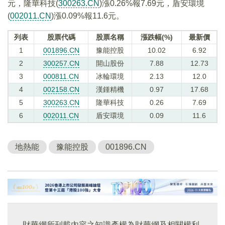
元，隆華科技(
300263.CN
)漲0.26%報7.69元，盾安環境
(
002011.CN
)漲0.09%報11.6元。
列表
股票代碼
股票名稱
漲跌幅(%)
最新價
1
001896.CN
豫能控股
10.02
6.92
2
300257.CN
開山股份
7.88
12.73
3
000811.CN
冰輪環境
2.13
12.0
4
002158.CN
漢鍾精機
0.97
17.68
5
300263.CN
隆華科技
0.26
7.69
6
002011.CN
盾安環境
0.09
11.6
地熱能
豫能控股
001896.CN
財華網所刊載內容之知識產權為財華網及相關權利