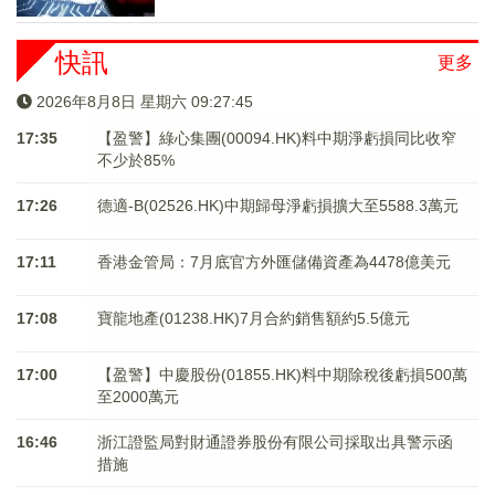
快訊
更多
2026年8月8日 星期六 09:27:45
17:35
【盈警】綠心集團(00094.HK)料中期淨虧損同比收窄
不少於85%
17:26
德適-B(02526.HK)中期歸母淨虧損擴大至5588.3萬元
17:11
香港金管局：7月底官方外匯儲備資產為4478億美元
17:08
寶龍地產(01238.HK)7月合約銷售額約5.5億元
17:00
【盈警】中慶股份(01855.HK)料中期除稅後虧損500萬
至2000萬元
16:46
浙江證監局對財通證券股份有限公司採取出具警示函
措施