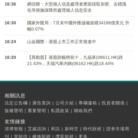
16:36
網信辦：大型個人信息處理者應當採取加密、去標識
化等措施保障所處理個人信息安全
16:30
國家外匯局：7月末中國外匯儲備規模34188億美元 升
幅0.07%
16:24
山金國際：港股上市工作正常推進中
16:20
【異動股】港股跌幅榜前十，九福來(08611.HK)跌
21.43%，天瑞汽車内飾(06162.HK)跌18.44%
相關訊息
法定公告欄
|
廣告查詢
|
公司介紹
|
專欄邀稿
|
投資者關係
|
版權聲明
|
重要聲明
|
私隱政策
|
聯絡我們
友情鏈接
清博智能
|
艾媒諮詢
|
和訊
|
新時空
|
時代財經
|
證券市場周
刊
|
壹財信
|
權衡財經
|
攬富財經
|
更多...