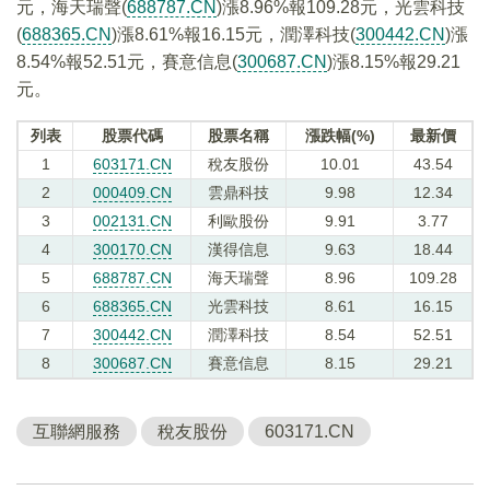
元，海天瑞聲(
688787.CN
)漲8.96%報109.28元，光雲科技
(
688365.CN
)漲8.61%報16.15元，潤澤科技(
300442.CN
)漲
8.54%報52.51元，賽意信息(
300687.CN
)漲8.15%報29.21
元。
列表
股票代碼
股票名稱
漲跌幅(%)
最新價
1
603171.CN
稅友股份
10.01
43.54
2
000409.CN
雲鼎科技
9.98
12.34
3
002131.CN
利歐股份
9.91
3.77
4
300170.CN
漢得信息
9.63
18.44
5
688787.CN
海天瑞聲
8.96
109.28
6
688365.CN
光雲科技
8.61
16.15
7
300442.CN
潤澤科技
8.54
52.51
8
300687.CN
賽意信息
8.15
29.21
互聯網服務
稅友股份
603171.CN