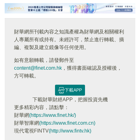
財華網所刊載內容之知識產權為財華網及相關權利
人專屬所有或持有。未經許可，禁止進行轉載、摘
編、複製及建立鏡像等任何使用。
如有意願轉載，請發郵件至
content@finet.com.hk
，獲得書面確認及授權後，
方可轉載。
下載APP
下載財華財經APP，把握投資先機
更多精彩内容，請點擊：
財華網
(https://www.finet.hk/)
財華智庫網
(https://www.finet.com.cn)
現代電視FINTV
(http://www.fintv.hk)