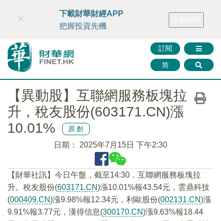
財華智庫網
FINTV
FINMETA
財華證券
媒體矩陣
下載財華財經APP
×
下載APP
智庫沙龍
聯絡我們
把握投資先機
訂閱
简
【異動股】互聯網服務板塊拉
升，稅友股份(603171.CN)漲
10.01%
原創
日期：
2025年7月15日 下午2:30
【財華社訊】今日午盤，截至14:30，互聯網服務板塊拉
升。稅友股份(
603171.CN
)漲10.01%報43.54元，雲鼎科技
(
000409.CN
)漲9.98%報12.34元，利歐股份(
002131.CN
)漲
9.91%報3.77元，漢得信息(
300170.CN
)漲9.63%報18.44