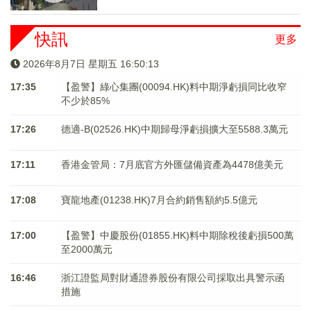
快訊
更多
2026年8月7日 星期五 16:50:13
17:35
【盈警】綠心集團(00094.HK)料中期淨虧損同比收窄
不少於85%
17:26
德適-B(02526.HK)中期歸母淨虧損擴大至5588.3萬元
17:11
香港金管局：7月底官方外匯儲備資產為4478億美元
17:08
寶龍地產(01238.HK)7月合約銷售額約5.5億元
17:00
【盈警】中慶股份(01855.HK)料中期除稅後虧損500萬
至2000萬元
16:46
浙江證監局對財通證券股份有限公司採取出具警示函
措施