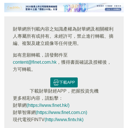
財華網所刊載內容之知識產權為財華網及相關權利
人專屬所有或持有。未經許可，禁止進行轉載、摘
編、複製及建立鏡像等任何使用。
如有意願轉載，請發郵件至
content@finet.com.hk
，獲得書面確認及授權後，
方可轉載。
下載APP
下載財華財經APP，把握投資先機
更多精彩内容，請點擊：
財華網
(https://www.finet.hk/)
財華智庫網
(https://www.finet.com.cn)
現代電視FINTV
(http://www.fintv.hk)