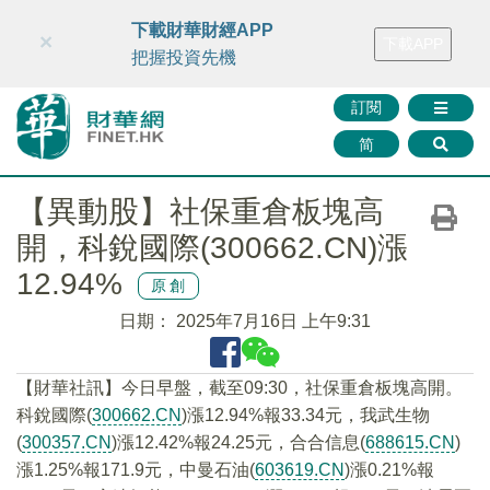
財華智庫網
FINTV
FINMETA
財華證券
媒體矩陣
下載財華財經APP
×
下載APP
智庫沙龍
聯絡我們
把握投資先機
訂閱
简
【異動股】社保重倉板塊高
開，科銳國際(300662.CN)漲
12.94%
原創
日期：
2025年7月16日 上午9:31
【財華社訊】今日早盤，截至09:30，社保重倉板塊高開。
科銳國際(
300662.CN
)漲12.94%報33.34元，我武生物
(
300357.CN
)漲12.42%報24.25元，合合信息(
688615.CN
)
漲1.25%報171.9元，中曼石油(
603619.CN
)漲0.21%報