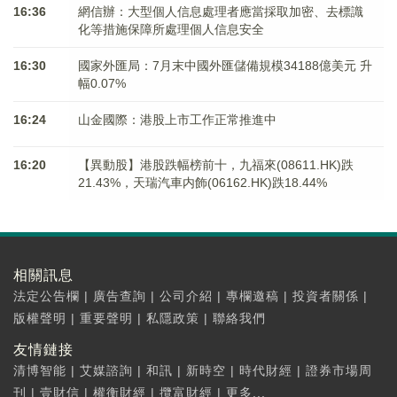
16:36
網信辦：大型個人信息處理者應當採取加密、去標識
化等措施保障所處理個人信息安全
16:30
國家外匯局：7月末中國外匯儲備規模34188億美元 升
幅0.07%
16:24
山金國際：港股上市工作正常推進中
16:20
【異動股】港股跌幅榜前十，九福來(08611.HK)跌
21.43%，天瑞汽車内飾(06162.HK)跌18.44%
相關訊息
法定公告欄
|
廣告查詢
|
公司介紹
|
專欄邀稿
|
投資者關係
|
版權聲明
|
重要聲明
|
私隱政策
|
聯絡我們
友情鏈接
清博智能
|
艾媒諮詢
|
和訊
|
新時空
|
時代財經
|
證券市場周
刊
|
壹財信
|
權衡財經
|
攬富財經
|
更多...