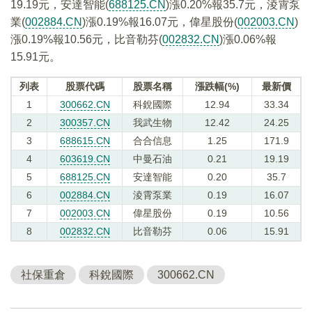
19.19元，安達智能(
688125.CN
)漲0.20%報35.7元，淩霄泵
業(
002884.CN
)漲0.19%報16.07元，偉星股份(
002003.CN
)
漲0.19%報10.56元，比音勒芬(
002832.CN
)漲0.06%報
15.91元。
列表
股票代碼
股票名稱
漲跌幅(%)
最新價
1
300662.CN
科銳國際
12.94
33.34
2
300357.CN
我武生物
12.42
24.25
3
688615.CN
合合信息
1.25
171.9
4
603619.CN
中曼石油
0.21
19.19
5
688125.CN
安達智能
0.20
35.7
6
002884.CN
淩霄泵業
0.19
16.07
7
002003.CN
偉星股份
0.19
10.56
8
002832.CN
比音勒芬
0.06
15.91
社保重倉
科銳國際
300662.CN