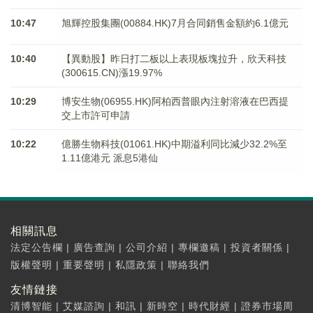
10:47
旭輝控股集團(00884.HK)7月合同銷售金額約6.1億元
10:40
【異動股】昨日打二板以上表現板塊拉升，欣天科技
(300615.CN)漲19.97%
10:29
博安生物(06955.HK)阿柏西普眼內注射溶液在巴西提
交上市許可申請
10:22
億勝生物科技(01061.HK)中期溢利同比減少32.2%至
1.11億港元 派息5港仙
相關訊息
法定公告欄
|
廣告查詢
|
公司介紹
|
專欄邀稿
|
投資者關係
|
版權聲明
|
重要聲明
|
私隱政策
|
聯絡我們
友情鏈接
清博智能
|
艾媒諮詢
|
和訊
|
新時空
|
時代財經
|
證券市場周