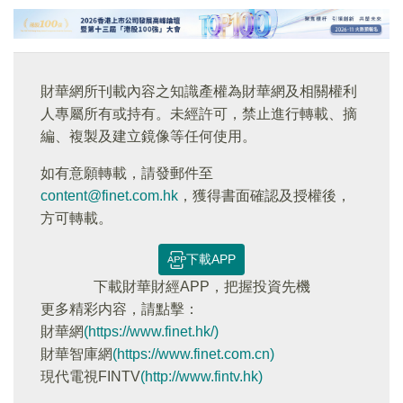
財華網所刊載內容之知識產權為財華網及相關權利
人專屬所有或持有。未經許可，禁止進行轉載、摘
編、複製及建立鏡像等任何使用。
如有意願轉載，請發郵件至
content@finet.com.hk
，獲得書面確認及授權後，
方可轉載。
下載APP
下載財華財經APP，把握投資先機
更多精彩内容，請點擊：
財華網
(https://www.finet.hk/)
財華智庫網
(https://www.finet.com.cn)
現代電視FINTV
(http://www.fintv.hk)