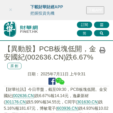
財華智庫網
FINTV
FINMETA
財華證券
媒體矩陣
下載財華財經APP
×
下載APP
智庫沙龍
聯絡我們
把握投資先機
訂閱
简
【異動股】PCB板塊低開，金
安國紀(002636.CN)跌6.67%
原創
日期：
2025年7月11日 上午9:31
【財華社訊】今日早盤，截至09:30，PCB板塊低開。金安
國紀(
002636.CN
)跌6.67%報14.14元，逸豪新材
(
301176.CN
)跌5.99%報34.55元，C同宇(
301630.CN
)跌
5.16%報181.67元，博敏電子(
603936.CN
)跌4.93%報10.02