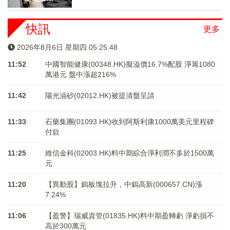
快訊
更多
2026年8月6日 星期四 05:25:48
11:52
中國智能健康(00348.HK)擬溢價16.7%配股 淨籌1080
萬港元 ​​​​​​​盤中漲超216%
11:42
陽光油砂(02012.HK)被提清盤呈請
11:33
石藥集團(01093.HK)收到阿斯利康1000萬美元里程碑
付款
11:25
維信金科(02003.HK)料中期綜合淨利潤不多於1500萬
元
11:20
【異動股】鎢板塊拉升，中鎢高新(000657.CN)漲
7.24%
11:06
【盈警】瑞威資管(01835.HK)料中期盈轉虧 淨虧損不
高於300萬元