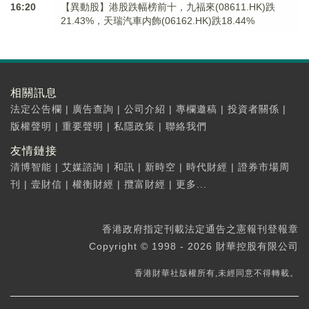
16:20
【異動股】港股跌幅榜前十，九福來(08611.HK)跌
21.43%，天瑞汽車内飾(06162.HK)跌18.44%
相關訊息
法定公告欄
|
廣告查詢
|
公司介紹
|
專欄邀稿
|
投資者關係
|
版權聲明
|
重要聲明
|
私隱政策
|
聯絡我們
友情鏈接
清博智能
|
艾媒諮詢
|
和訊
|
新時空
|
時代財經
|
證券市場周
刊
|
壹財信
|
權衡財經
|
攬富財經
|
更多...
香港政府指定刊載法定通告之憲報刊登報章
Copyright © 1998 - 2026 財華控股有限公司
香港財華社版權所有,未經同意不得轉載。