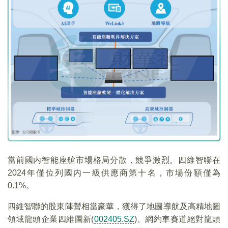
當前國内智能座艙市場格局分散，競爭激烈。四維智聯在
2024年僅位列國内一級供應商第十名，市場份額僅為
0.1%。
四維智聯的股東陣營相當豪華，獲得了地圖導航及高精地圖
領域龍頭企業四維圖新(
002405.SZ
)、網約車賽道絕對龍頭