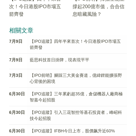
次！今日港股IPO市場五
撐起200億市值，合合信
箭齊發
息暗藏風險？
相關文章
7月9日
【IPO追蹤】四年半來首次！今日港股IPO市場五
箭齊發
7月9日
藍思科技首日掛牌，現表現平平
7月3日
【IPO前哨】腳踩三大黃金賽道，億緯鋰能擴張野
心背後的困境
6月30日
【IPO追蹤】三年累虧超35億，倉儲機器人廠商極
智嘉今起招股
6月30日
【IPO追蹤】引入三花智控等基石投資者，峰岹科
技今起招股
6月30日
【IPO追蹤】IFBH今日上市，股價飙升近60%