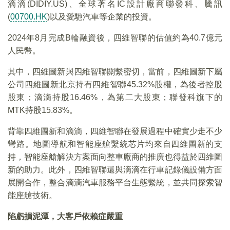
滴滴(DIDIY.US)、全球著名IC設計廠商聯發科、騰訊
(
00700.HK
)以及愛馳汽車等企業的投資。
2024年8月完成B輪融資後，四維智聯的估值約為40.7億元
人民幣。
其中，四維圖新與四維智聯關繫密切，當前，四維圖新下屬
公司四維圖新北京持有四維智聯45.32%股權，為後者控股
股東；滴滴持股16.46%，為第二大股東；聯發科旗下的
MTK持股15.83%。
背靠四維圖新和滴滴，四維智聯在發展過程中確實少走不少
彎路。地圖導航和智能座艙繫統芯片均來自四維圖新的支
持，智能座艙解決方案面向整車廠商的推廣也得益於四維圖
新的助力。此外，四維智聯還與滴滴在行車記錄儀設備方面
展開合作，整合滴滴汽車服務平台生態繫統，並共同探索智
能座艙技術。
陷虧損泥潭，大客戶依賴症嚴重