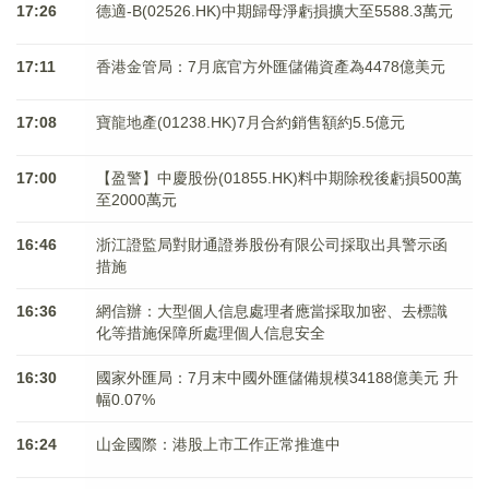
17:26
德適-B(02526.HK)中期歸母淨虧損擴大至5588.3萬元
17:11
香港金管局：7月底官方外匯儲備資產為4478億美元
17:08
寶龍地產(01238.HK)7月合約銷售額約5.5億元
17:00
【盈警】中慶股份(01855.HK)料中期除稅後虧損500萬
至2000萬元
16:46
浙江證監局對財通證券股份有限公司採取出具警示函
措施
16:36
網信辦：大型個人信息處理者應當採取加密、去標識
化等措施保障所處理個人信息安全
16:30
國家外匯局：7月末中國外匯儲備規模34188億美元 升
幅0.07%
16:24
山金國際：港股上市工作正常推進中