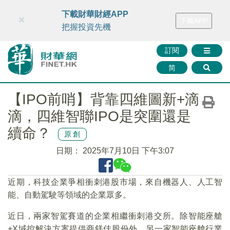
財華智庫網
FINTV
FINMETA
財華證券
媒體矩陣
下載財華財經APP
×
下載APP
智庫沙龍
聯絡我們
把握投資先機
訂閱
简
【IPO前哨】背靠四維圖新+滴
滴，四維智聯IPO是突圍還是
續命？
原創
日期：
2025年7月10日 下午3:07
近期，科技企業爭相衝刺港股市場，來自機器人、人工智
能、自動駕駛等領域的企業眾多。
近日，兩家智駕賽道的企業相繼衝刺港交所。除智能座艙
+X域控解決方案提供商鎂佳股份外，另一家智能座艙行業