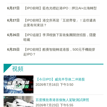
6月27日
【IPO前哨】藍色光標赴港IPO：押注AI+出海轉型
6月27日
【IPO前哨】港交所再迎「五箭齊發」！這些遞表
企業有何來頭？
6月26日
【IPO追蹤】李澤楷旗下富衛集團開啓招股，隱憂
暗藏
6月25日
【IPO前哨】酷賽智能轉道港股，500元手機能撐
起IPO？
視頻
【今日IPO】威兆半导体二冲港股
2026年7月16日 下午3:50
百度獲批香港首個無人駕駛測試牌照
2026年7月23日 下午5:55