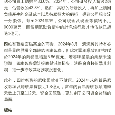
佔公司員工總數的83.0%。2024年，公司研發投入超過2億
元，佔營收的43.8%。然而，高額的研發投入，再加上贖回
負債產生的金融成本以及持續擴大的虧損，導致公司現金流
十分緊張。截至2024年末，公司現金及現金等價物不足
9000萬元，而當期流動負債中的計息銀行及其他借款已超
過1億元。
四維智聯還面臨高企的商譽。2024年8月，滴滴將其持有睿
聯星晨的股權全部轉給四維智聯，但此次重組導致四維智聯
於2024年的商譽激增至5.86億元。若睿聯星晨的業績未達
預期，四維智聯需計提商譽減值損失，這將會直接衝擊其利
潤，進一步導致其財務狀況惡化。
此外，四維智聯的應收賬款並不健康。2024年末的貿易應
收款項及應收票據接近1.8億元，當年的貿易應收款項週轉
天數上升至112天。資金回籠難，更加劇了公司資金緊張的
局面。
總結