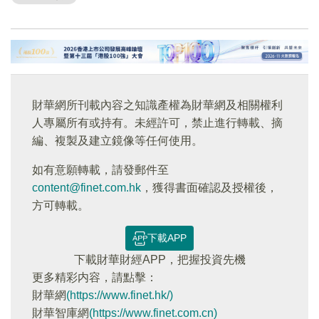
財華網所刊載內容之知識產權為財華網及相關權利
人專屬所有或持有。未經許可，禁止進行轉載、摘
編、複製及建立鏡像等任何使用。
如有意願轉載，請發郵件至
content@finet.com.hk
，獲得書面確認及授權後，
方可轉載。
下載APP
下載財華財經APP，把握投資先機
更多精彩内容，請點擊：
財華網
(https://www.finet.hk/)
財華智庫網
(https://www.finet.com.cn)