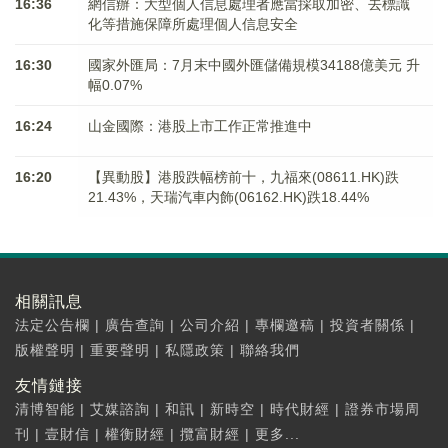
16:36
網信辦：大型個人信息處理者應當採取加密、去標識
化等措施保障所處理個人信息安全
16:30
國家外匯局：7月末中國外匯儲備規模34188億美元 升
幅0.07%
16:24
山金國際：港股上市工作正常推進中
16:20
【異動股】港股跌幅榜前十，九福來(08611.HK)跌
21.43%，天瑞汽車内飾(06162.HK)跌18.44%
相關訊息
法定公告欄
|
廣告查詢
|
公司介紹
|
專欄邀稿
|
投資者關係
|
版權聲明
|
重要聲明
|
私隱政策
|
聯絡我們
友情鏈接
清博智能
|
艾媒諮詢
|
和訊
|
新時空
|
時代財經
|
證券市場周
刊
|
壹財信
|
權衡財經
|
攬富財經
|
更多...