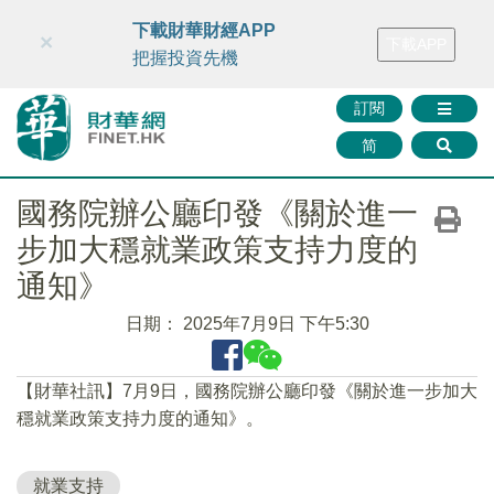
財華智庫網
FINTV
FINMETA
財華證券
媒體矩陣
下載財華財經APP
×
下載APP
智庫沙龍
聯絡我們
把握投資先機
訂閱
简
國務院辦公廳印發《關於進一
步加大穩就業政策支持力度的
通知》
日期：
2025年7月9日 下午5:30
【財華社訊】7月9日，國務院辦公廳印發《關於進一步加大
穩就業政策支持力度的通知》。
就業支持