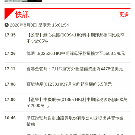
快訊
更多
2026年8月9日 星期天 16:01:54
17:35
【盈警】綠心集團(00094.HK)料中期淨虧損同比收窄
不少於85%
17:26
德適-B(02526.HK)中期歸母淨虧損擴大至5588.3萬元
17:11
香港金管局：7月底官方外匯儲備資產為4478億美元
17:08
寶龍地產(01238.HK)7月合約銷售額約5.5億元
17:00
【盈警】中慶股份(01855.HK)料中期除稅後虧損500萬
至2000萬元
16:46
浙江證監局對財通證券股份有限公司採取出具警示函
措施