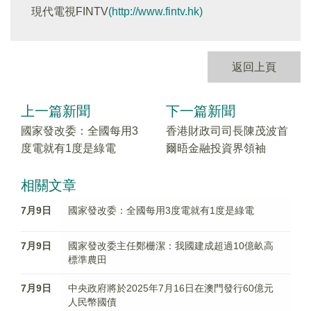
現代電視FINTV
(http://www.fintv.hk)
返回上頁
上一篇新聞
下一篇新聞
國家發改委：全國每用3
香港財政司司長陳茂波首
度電就有1度是綠電
爾晤金融投資界領袖
相關文章
7月9日
國家發改委：全國每用3度電就有1度是綠電
7月9日
國家發改委主任鄭栅潔：我國建成超過10億畝高
標準農田
7月9日
中央政府將於2025年7月16日在澳門發行60億元
人民幣國債