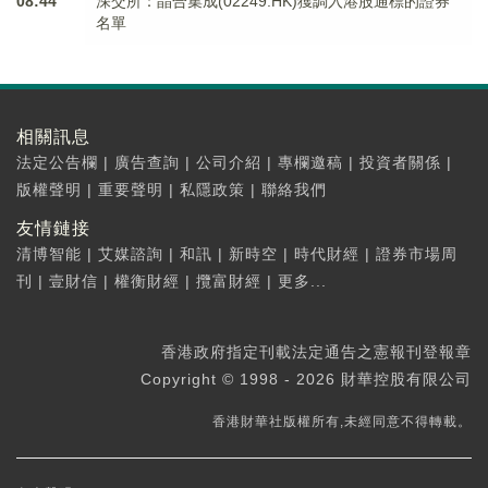
08:44
深交所：晶合集成(02249.HK)獲調入港股通標的證券
名單
相關訊息
法定公告欄
|
廣告查詢
|
公司介紹
|
專欄邀稿
|
投資者關係
|
版權聲明
|
重要聲明
|
私隱政策
|
聯絡我們
友情鏈接
清博智能
|
艾媒諮詢
|
和訊
|
新時空
|
時代財經
|
證券市場周
刊
|
壹財信
|
權衡財經
|
攬富財經
|
更多...
香港政府指定刊載法定通告之憲報刊登報章
Copyright © 1998 - 2026 財華控股有限公司
香港財華社版權所有,未經同意不得轉載。