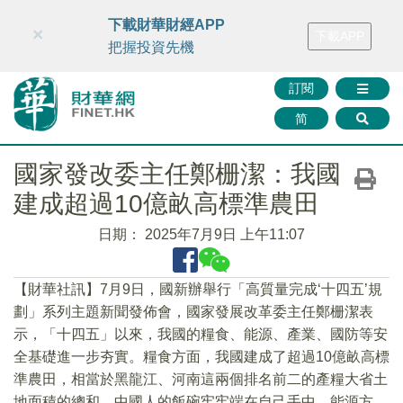
財華智庫網
FINTV
FINMETA
財華證券
媒體矩陣
下載財華財經APP
×
下載APP
智庫沙龍
聯絡我們
把握投資先機
訂閱
简
國家發改委主任鄭栅潔：我國
建成超過10億畝高標準農田
日期：
2025年7月9日 上午11:07
【財華社訊】7月9日，國新辦舉行「高質量完成‘十四五’規
劃」系列主題新聞發佈會，國家發展改革委主任鄭栅潔表
示，「十四五」以來，我國的糧食、能源、產業、國防等安
全基礎進一步夯實。糧食方面，我國建成了超過10億畝高標
準農田，相當於黑龍江、河南這兩個排名前二的產糧大省土
地面積的總和，中國人的飯碗牢牢端在自己手中。能源方