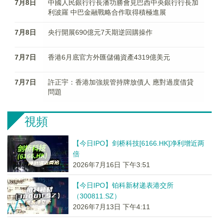
7月8日
中國人民銀行行長潘功勝會見巴西中央銀行行長加
利波羅 中巴金融戰略合作取得積極進展
7月8日
央行開展690億元7天期逆回購操作
7月7日
香港6月底官方外匯儲備資產4319億美元
7月7日
許正宇：香港加強規管持牌放債人 應對過度借貸
問題
視頻
【今日IPO】剑桥科技[6166.HK]净利增近两
倍
2026年7月16日 下午3:51
【今日IPO】铂科新材递表港交所
（300811.SZ）
2026年7月13日 下午4:11