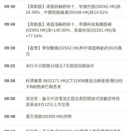
09:40
【異動股】港股跌幅榜前十，智傲控股(08282.HK)跌
16.39%，中國智能健康(00348.HK)跌14.81%
09:40
【異動股】港股漲幅榜前十，帝國科技集團股權
(02993.HK)漲+140.00%，拿森科技(02261.HK)漲
+77.54%
09:30
【盈警】華領醫藥(02552.HK)料中期盈轉虧約3020萬
元
09:22
央行今日開展10億元7天期逆回購操作
08:58
科濟藥業-B(02171.HK)CT1190B獲批治療復發/難治性
大B細胞淋巴瘤患者
08:50
深交所：鑫元中證電池主題交易型開放式指數證券投
資基金8月12日上市交易
08:48
通天酒業(00389.HK)停牌