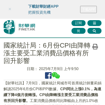
財華智庫網
FINTV
FINMETA
財華證券
媒體矩陣
下載財華財經APP
×
下載APP
智庫沙龍
聯絡我們
把握投資先機
訂閱
简
國家統計局：6月份CPI由降轉
漲主要受工業消費品價格有所
回升影響
日期：
2025年7月9日 上午9:50
【財華社訊】7月9日，國家統計局城市司首席統計師董莉娟
解讀2025年6月份CPI和PPI數據。
CPI同比上漲0.1%，為連
續下降4個月後轉漲。CPI由降轉漲主要受工業消費品價格
有所回升影響。
工業消費品價格同比降幅由上月的1.0%收