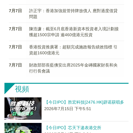
7月7日
許正宇：香港加強規管持牌放債人 應對過度借貸
問題
7月7日
陳浩濂：截至6月底香港新資本投資者入境計劃接
獲超1500宗申請 逾460億港元投資
7月7日
香港投資推廣署：超額完成施政報告績效指標 引
資超1600億港元
7月7日
財政部部長藍佛安出席2025年金磚國家財長和央
行行長會議
視頻
【今日IPO】胜宏科技[2476.HK]辟谣获唱多
2026年7月15日 下午5:51
【今日IPO】芯天下递表港交所