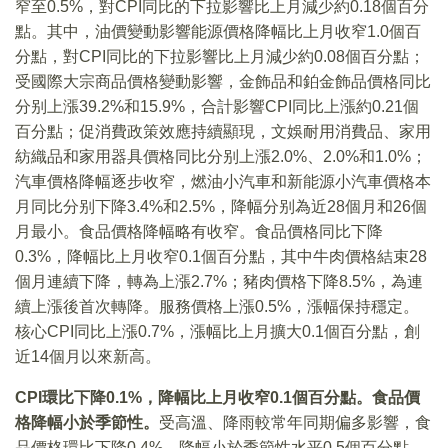
窄至0.5%，對CPI同比的下拉影響比上月減少約0.18個百分
點。其中，油價變動影響能源價格降幅比上月收窄1.0個百
分點，對CPI同比的下拉影響比上月減少約0.08個百分點；
受國際大宗商品價格變動影響，金飾品和鉑金飾品價格同比
分别上漲39.2%和15.9%，合計影響CPI同比上漲約0.21個
百分點；促消費政策效應持續顯現，文娛耐用消費品、家用
紡織品和家用器具價格同比分别上漲2.0%、2.0%和1.0%；
汽車價格降幅逐步收窄，燃油小汽車和新能源小汽車價格本
月同比分别下降3.4%和2.5%，降幅分别為近28個月和26個
月最小。食品價格降幅略有收窄。食品價格同比下降
0.3%，降幅比上月收窄0.1個百分點，其中牛肉價格結束28
個月連續下降，轉為上漲2.7%；豬肉價格下降8.5%，為連
續上漲後首次轉降。服務價格上漲0.5%，漲幅保持穩定。
核心CPI同比上漲0.7%，漲幅比上月擴大0.1個百分點，創
近14個月以來新高。
CPI環比下降0.1%，降幅比上月收窄0.1個百分點。食品價
格降幅小於季節性。
受高溫、降雨較常年同期偏多影響，食
品價格環比下降0.4%，降幅小於季節性水平0.5個百分點。