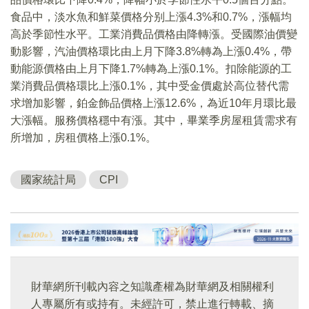
食品中，淡水魚和鮮菜價格分别上漲4.3%和0.7%，漲幅均
高於季節性水平。工業消費品價格由降轉漲。受國際油價變
動影響，汽油價格環比由上月下降3.8%轉為上漲0.4%，帶
動能源價格由上月下降1.7%轉為上漲0.1%。扣除能源的工
業消費品價格環比上漲0.1%，其中受金價處於高位替代需
求增加影響，鉑金飾品價格上漲12.6%，為近10年月環比最
大漲幅。服務價格穩中有漲。其中，畢業季房屋租賃需求有
所增加，房租價格上漲0.1%。
國家統計局
CPI
財華網所刊載內容之知識產權為財華網及相關權利
人專屬所有或持有。未經許可，禁止進行轉載、摘