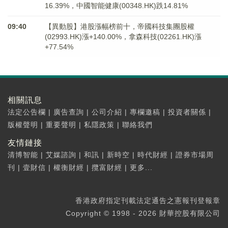
16.39%，中國智能健康(00348.HK)跌14.81%
09:40
【異動股】港股漲幅榜前十，帝國科技集團股權
(02993.HK)漲+140.00%，拿森科技(02261.HK)漲
+77.54%
相關訊息
法定公告欄
|
廣告查詢
|
公司介紹
|
專欄邀稿
|
投資者關係
|
版權聲明
|
重要聲明
|
私隱政策
|
聯絡我們
友情鏈接
清博智能
|
艾媒諮詢
|
和訊
|
新時空
|
時代財經
|
證券市場周
刊
|
壹財信
|
權衡財經
|
攬富財經
|
更多...
香港政府指定刊載法定通告之憲報刊登報章
Copyright © 1998 - 2026 財華控股有限公司