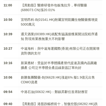
11:00
【異動股】醫療研發外包板塊拉升，畢得醫藥
(688073.CN)漲20.01%
10:50
宜明昂科-B(01541.HK)附屬宜明凱爾生物醫藥獲增資
5000萬元
10:39
通天酒業(00389.HK)就配售協議接獲展開法院程序通
知 對現有業務無重大不利影響
10:27
中遠海科：與中遠海運國際(香港)有限公司正在開展增
資對價的支付
10:16
新萊應材：受益於半導體國產替代提速及國內晶圓廠
擴產 公司泛半導體全產品線新簽訂單向好
10:06
創勝集團醫藥-B(06628.HK)涨超6% 擬1.9億元出售
CDMO資產
09:54
中港石油(00632.HK)：鄭鎮昇辭任首席財務官
09:40
【異動股】港股跌幅榜前十，智傲控股(08282.HK)跌