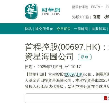
財華智庫網
FINTV
F
港股100強
官網
榜
快訊
港交所發佈
今日IPO
一圖解碼
港股解碼
首程控股(00697.H
資星海圖公司
原創
日期：
2025年7月9日 上午10:17
【財華社訊】首程控股(
00697.HK
)公佈，集團所
人基金近日投資星海圖公司，本次投資是繼202
發投入和產品迭代升級，鞏固並提升其在全球具