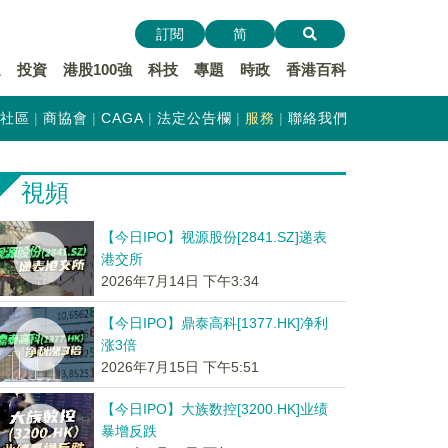
訂閱
简
遞
投資
港股100強
科技
專題
時政
香港百科
社區
商協會
CAGA
法定公告欄
服務
聯絡我們
視頻
【今日IPO】视源股份[2841.SZ]递表
港交所
2026年7月14日 下午3:34
【今日IPO】鼎泰高科[1377.HK]净利
涨3倍
2026年7月15日 下午5:51
【今日IPO】大族数控[3200.HK]业绩
暴增反跌