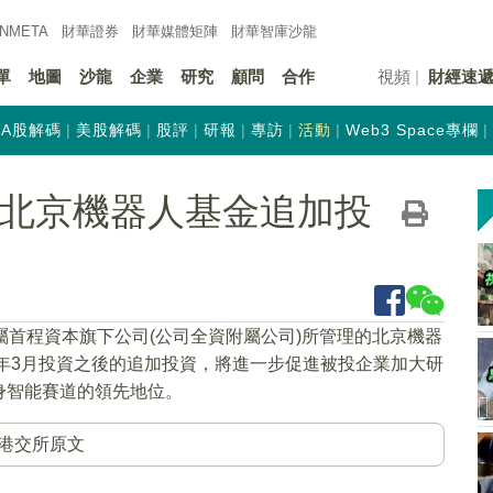
INMETA
財華證券
財華
媒體矩陣
財華
智庫沙龍
單
地圖
沙龍
企業
研究
顧問
合作
視頻
財經速
A股解碼
美股解碼
股評
研報
專訪
活動
Web3 Space專欄
K)：北京機器人基金追加投
屬首程資本旗下公司(公司全資附屬公司)所管理的北京機器
5年3月投資之後的追加投資，將進一步促進被投企業加大研
身智能賽道的領先地位。
港交所原文