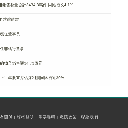
模組銷售數量合計3434.8萬件 同比增长4.1%
法定要求償債書
傳江獲任董事長
禹辭任非執行董事
合約物業銷售額34.73億元
)料上半年股東應佔淨利潤同比增逾30%
者關係
|
版權聲明
|
重要聲明
|
私隱政策
|
聯絡我們