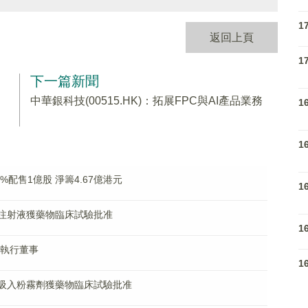
1
返回上頁
1
下一篇新聞
中華銀科技(00515.HK)：拓展FPC與AI產品業務
1
1
88%配售1億股 淨籌4.67億港元
1
2173注射液獲藥物臨床試驗批准
1
任執行董事
1
9821吸入粉霧劑獲藥物臨床試驗批准