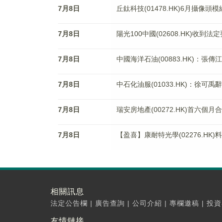
7月8日
丘鈦科技(01478.HK)6月攝像頭
7月8日
陽光100中國(02608.HK)收到
7月8日
中國海洋石油(00883.HK)：張
7月8日
中石化油服(01033.HK)：徐可
7月8日
瑞安房地產(00272.HK)首六個月
7月8日
【盈喜】康耐特光學(02276.HK
相關訊息
法定公告欄
|
廣告查詢
|
公司介紹
|
專欄邀稿
|
投資
友情鏈接