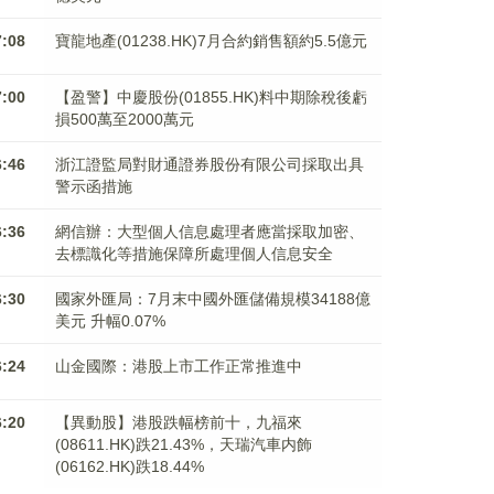
7:08
寶龍地產(01238.HK)7月合約銷售額約5.5億元
7:00
【盈警】中慶股份(01855.HK)料中期除稅後虧
損500萬至2000萬元
6:46
浙江證監局對財通證券股份有限公司採取出具
警示函措施
6:36
網信辦：大型個人信息處理者應當採取加密、
去標識化等措施保障所處理個人信息安全
6:30
國家外匯局：7月末中國外匯儲備規模34188億
美元 升幅0.07%
6:24
山金國際：港股上市工作正常推進中
6:20
【異動股】港股跌幅榜前十，九福來
(08611.HK)跌21.43%，天瑞汽車内飾
(06162.HK)跌18.44%