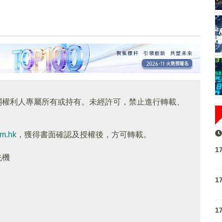
關權利人專屬所有或持有。未經許可，禁止進行轉載、
om.hk
，獲得書面確認及授權後，方可轉載。
1
先機
1
1