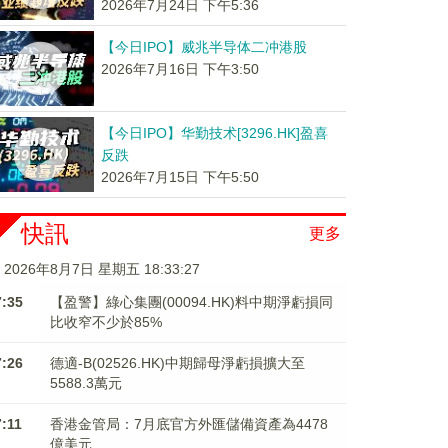
2026年7月24日 下午5:36
【今日IPO】威兆半导体二冲港股
2026年7月16日 下午3:50
【今日IPO】华勤技术[3296.HK]盈喜
反跌
2026年7月15日 下午5:50
快訊
更多
2026年8月7日 星期五 18:33:28
7:35
【盈警】綠心集團(00094.HK)料中期淨虧損同
比收窄不少於85%
7:26
德適-B(02526.HK)中期歸母淨虧損擴大至
5588.3萬元
7:11
香港金管局：7月底官方外匯儲備資產為4478
億美元