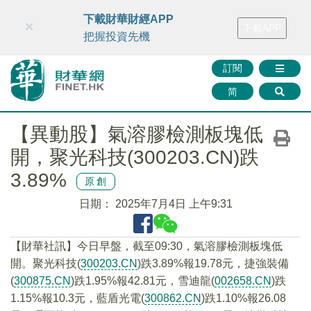
財華智庫網
FINTV
FINMETA
財華證券
媒體矩陣
下載財華財經APP
×
下載APP
智庫沙龍
聯絡我們
把握投資先機
訂閱
简
【異動股】氣溶膠檢測板塊低
開，聚光科技(300203.CN)跌
3.89%
原創
日期：
2025年7月4日 上午9:31
【財華社訊】今日早盤，截至09:30，氣溶膠檢測板塊低
開。聚光科技(
300203.CN
)跌3.89%報19.78元，捷強裝備
(
300875.CN
)跌1.95%報42.81元，雪迪龍(
002658.CN
)跌
1.15%報10.3元，藍盾光電(
300862.CN
)跌1.10%報26.08