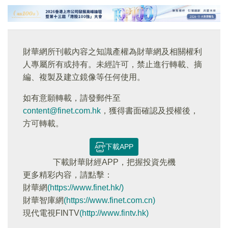
財華網所刊載內容之知識產權為財華網及相關權利
人專屬所有或持有。未經許可，禁止進行轉載、摘
編、複製及建立鏡像等任何使用。
如有意願轉載，請發郵件至
content@finet.com.hk
，獲得書面確認及授權後，
方可轉載。
下載APP
下載財華財經APP，把握投資先機
更多精彩内容，請點擊：
財華網
(https://www.finet.hk/)
財華智庫網
(https://www.finet.com.cn)
現代電視FINTV
(http://www.fintv.hk)