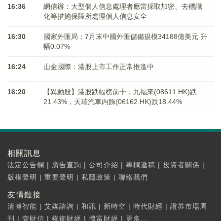
16:36
網信辦：大型個人信息處理者應當採取加密、去標識
化等措施保障所處理個人信息安全
16:30
國家外匯局：7月末中國外匯儲備規模34188億美元 升
幅0.07%
16:24
山金國際：港股上市工作正常推進中
16:20
【異動股】港股跌幅榜前十，九福來(08611.HK)跌
21.43%，天瑞汽車内飾(06162.HK)跌18.44%
相關訊息
法定公告欄
|
廣告查詢
|
公司介紹
|
專欄邀稿
|
投資者關係
|
版權聲明
|
重要聲明
|
私隱政策
|
聯絡我們
友情鏈接
清博智能
|
艾媒諮詢
|
和訊
|
新時空
|
時代財經
|
證券市場周
刊
|
壹財信
|
權衡財經
|
攬富財經
|
更多...