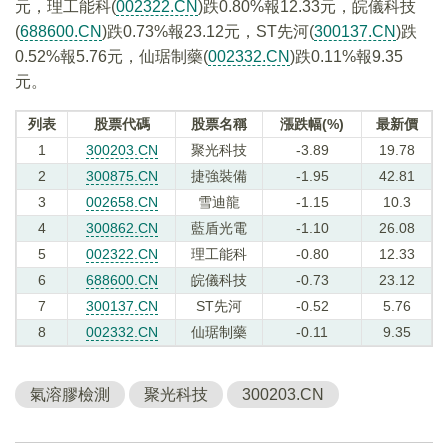
元，理工能科(
002322.CN
)跌0.80%報12.33元，皖儀科技
(
688600.CN
)跌0.73%報23.12元，ST先河(
300137.CN
)跌
0.52%報5.76元，仙琚制藥(
002332.CN
)跌0.11%報9.35
元。
列表
股票代碼
股票名稱
漲跌幅(%)
最新價
1
300203.CN
聚光科技
-3.89
19.78
2
300875.CN
捷強裝備
-1.95
42.81
3
002658.CN
雪迪龍
-1.15
10.3
4
300862.CN
藍盾光電
-1.10
26.08
5
002322.CN
理工能科
-0.80
12.33
6
688600.CN
皖儀科技
-0.73
23.12
7
300137.CN
ST先河
-0.52
5.76
8
002332.CN
仙琚制藥
-0.11
9.35
氣溶膠檢測
聚光科技
300203.CN