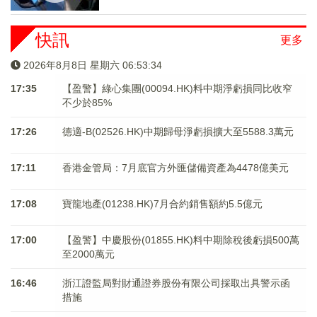
快訊
更多
2026年8月8日 星期六 06:53:34
17:35
【盈警】綠心集團(00094.HK)料中期淨虧損同比收窄
不少於85%
17:26
德適-B(02526.HK)中期歸母淨虧損擴大至5588.3萬元
17:11
香港金管局：7月底官方外匯儲備資產為4478億美元
17:08
寶龍地產(01238.HK)7月合約銷售額約5.5億元
17:00
【盈警】中慶股份(01855.HK)料中期除稅後虧損500萬
至2000萬元
16:46
浙江證監局對財通證券股份有限公司採取出具警示函
措施