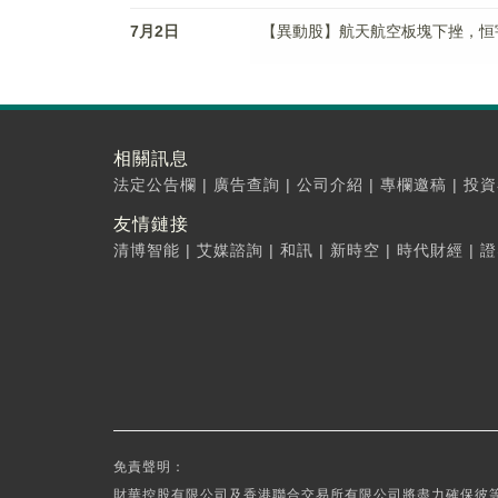
7月2日
【異動股】航天航空板塊下挫，恒宇信通(
相關訊息
法定公告欄
|
廣告查詢
|
公司介紹
|
專欄邀稿
|
投資
友情鏈接
清博智能
|
艾媒諮詢
|
和訊
|
新時空
|
時代財經
|
證
免責聲明：
財華控股有限公司及香港聯合交易所有限公司將盡力確保彼等