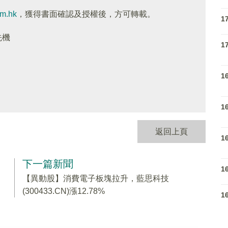
om.hk
，獲得書面確認及授權後，方可轉載。
1
先機
1
1
1
返回上頁
1
下一篇新聞
1
【異動股】消費電子板塊拉升，藍思科技
(300433.CN)漲12.78%
1