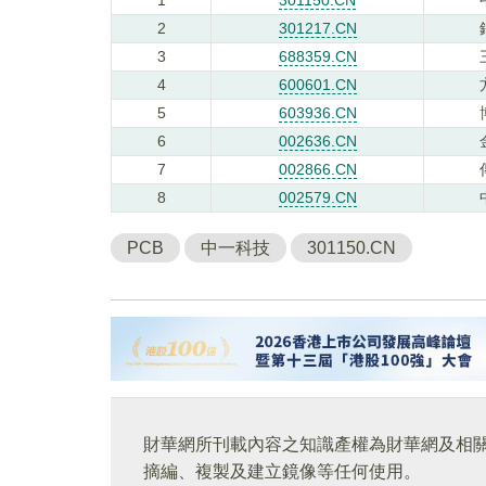
2
301217.CN
3
688359.CN
4
600601.CN
5
603936.CN
6
002636.CN
7
002866.CN
8
002579.CN
PCB
中一科技
301150.CN
財華網所刊載內容之知識產權為財華網及相
摘編、複製及建立鏡像等任何使用。