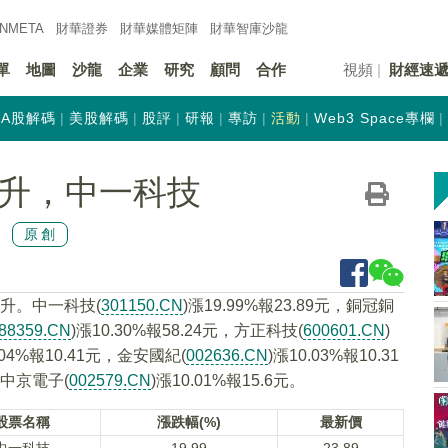
INMETA
財華證券
財華
媒體矩陣
財華
智庫沙龍
單
地圖
沙龍
企業
研究
顧問
合作
視頻
財經速
A股解碼
美股解碼
股評
研報
專訪
活動
Web3 Space專欄
拉升，中一科技
原創
拉升。中一科技(
301150.CN
)漲19.99%報23.89元，銅冠銅
88359.CN
)漲10.30%報58.24元，方正科技(
600601.CN
)
.04%報10.41元，金安國紀(
002636.CN
)漲10.03%報10.31
元，中京電子(
002579.CN
)漲10.01%報15.6元。
股票名稱
漲跌幅(%)
最新價
中一科技
19.99
23.89