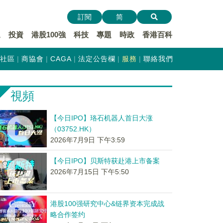
訂閱
简
遞
投資
港股100強
科技
專題
時政
香港百科
社區
商協會
CAGA
法定公告欄
服務
聯絡我們
視頻
【今日IPO】珞石机器人首日大涨
（03752.HK）
2026年7月9日 下午3:59
【今日IPO】贝斯特获赴港上市备案
2026年7月15日 下午5:50
港股100强研究中心&链界资本完成战
略合作签约