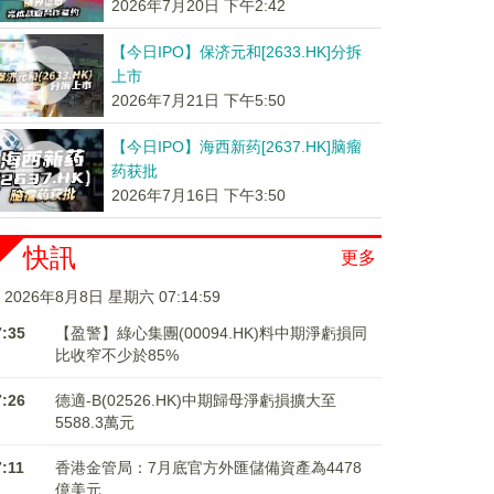
2026年7月20日 下午2:42
【今日IPO】保济元和[2633.HK]分拆
上市
2026年7月21日 下午5:50
【今日IPO】海西新药[2637.HK]脑瘤
药获批
2026年7月16日 下午3:50
快訊
更多
2026年8月8日 星期六 07:14:59
7:35
【盈警】綠心集團(00094.HK)料中期淨虧損同
比收窄不少於85%
7:26
德適-B(02526.HK)中期歸母淨虧損擴大至
5588.3萬元
7:11
香港金管局：7月底官方外匯儲備資產為4478
億美元