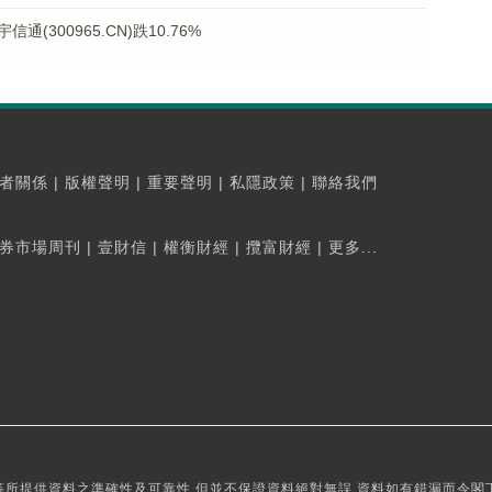
300965.CN)跌10.76%
者關係
|
版權聲明
|
重要聲明
|
私隱政策
|
聯絡我們
券市場周刊
|
壹財信
|
權衡財經
|
攬富財經
|
更多...
所提供資料之準確性及可靠性,但並不保證資料絕對無誤,資料如有錯漏而令閣