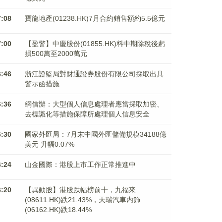
7:08
寶龍地產(01238.HK)7月合約銷售額約5.5億元
7:00
【盈警】中慶股份(01855.HK)料中期除稅後虧
損500萬至2000萬元
6:46
浙江證監局對財通證券股份有限公司採取出具
警示函措施
6:36
網信辦：大型個人信息處理者應當採取加密、
去標識化等措施保障所處理個人信息安全
6:30
國家外匯局：7月末中國外匯儲備規模34188億
美元 升幅0.07%
6:24
山金國際：港股上市工作正常推進中
6:20
【異動股】港股跌幅榜前十，九福來
(08611.HK)跌21.43%，天瑞汽車内飾
(06162.HK)跌18.44%