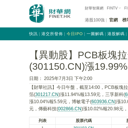
財華智庫網
FINTV
F
港股100強
官網
榜
快訊
港交所發佈
今日IPO
一圖解碼
港股解碼
【異動股】PCB板塊
(301150.CN)漲19.99%
日期：
2025年7月3日 下午2:00
【財華社訊】今日午盤，截至14:00，PCB板塊
箔(
301217.CN
)漲11.94%報13.59元，三孚新科(
6
漲10.04%報5.59元，博敏電子(
603936.CN
)漲10
元，傳藝科技(
002866.CN
)漲10.02%報20.98
列表
股票代碼
1
301150.CN