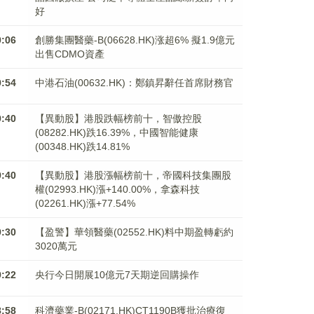
好
0:06
創勝集團醫藥-B(06628.HK)涨超6% 擬1.9億元
出售CDMO資產
9:54
中港石油(00632.HK)：鄭鎮昇辭任首席財務官
9:40
【異動股】港股跌幅榜前十，智傲控股
(08282.HK)跌16.39%，中國智能健康
(00348.HK)跌14.81%
9:40
【異動股】港股漲幅榜前十，帝國科技集團股
權(02993.HK)漲+140.00%，拿森科技
(02261.HK)漲+77.54%
9:30
【盈警】華領醫藥(02552.HK)料中期盈轉虧約
3020萬元
9:22
央行今日開展10億元7天期逆回購操作
8:58
科濟藥業-B(02171.HK)CT1190B獲批治療復