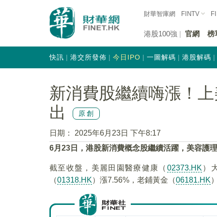
財華智庫網
FINTV
F
港股100強
官網
榜
快訊
港交所發佈
今日IPO
一圖解碼
港股解碼
新消費股繼續嗨漲！上
出
原創
日期：
2025年6月23日 下午8:17
6
月23日，港股新消費概念股繼續活躍，美容護
截至收盤，美麗田園醫療健康（
02373.HK
）大
（
01318.HK
）漲7.56%，老鋪黃金（
06181.HK