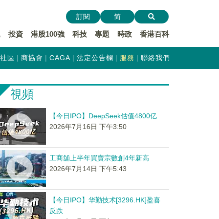
訂閱
简
遞
投資
港股100強
科技
專題
時政
香港百科
社區
商協會
CAGA
法定公告欄
服務
聯絡我們
視頻
【今日IPO】DeepSeek估值4800亿
2026年7月16日 下午3:50
工商舖上半年買賣宗數創4年新高
2026年7月14日 下午5:43
【今日IPO】华勤技术[3296.HK]盈喜
反跌