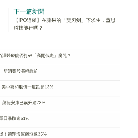
下一篇新聞
【IPO追蹤】在蘋果的「雙刃劍」下求生，藍思
科技能行嗎？
！佰澤醫療能否打破「高開低走」魔咒？
、新消費股漲幅靠前
美中嘉和股價一度跌超13%
！藥捷安康已飙升逾73%
單日暴跌逾51%
燃！德翔海運飙漲逾35%