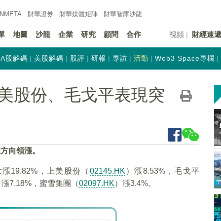
INMETA
財華證券
財華
媒體矩陣
財華
智庫沙龍
單
地圖
沙龍
企業
研究
顧問
合作
視頻
財經速
A股解碼
美股解碼
股評
研報
專訪
活動
Web3 Space專欄
美股份、毛戈平表現突
理方向領漲。
漲19.82%，上美股份（
02145.HK
）漲8.53%，毛戈平
）漲7.18%，蜜雪集團（
02097.HK
）漲3.4%。