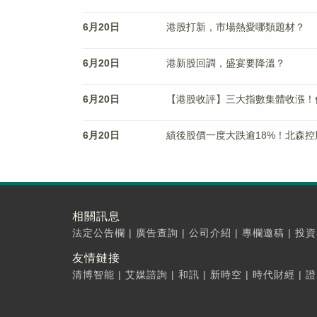
6月20日
港股打新，市場熱愛哪類題材？
6月20日
港新股回調，盛宴要降溫？
6月20日
【港股收評】三大指數集體收漲！
6月20日
績後股價一度大跌逾18%！北森
相關訊息
法定公告欄
|
廣告查詢
|
公司介紹
|
專欄邀稿
|
投資
友情鏈接
清博智能
|
艾媒諮詢
|
和訊
|
新時空
|
時代財經
|
證