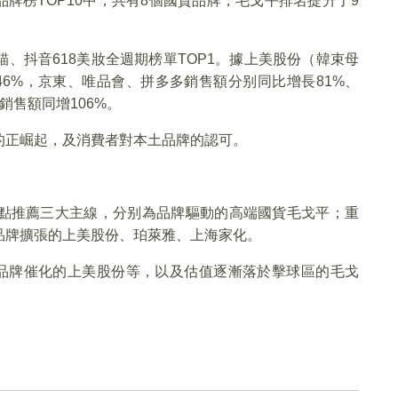
目品牌榜TOP10中，共有8個國貨品牌，毛戈平排名提升了9
、抖音618美妝全週期榜單TOP1。據上美股份（韓束母
46%，京東、唯品會、拼多多銷售額分别同比增長81%、
e銷售額同增106%。
的正崛起，及消費者對本土品牌的認可。
點推薦三大主線，分别為品牌驅動的高端國貨毛戈平；重
品牌擴張的上美股份、珀萊雅、上海家化。
新品牌催化的上美股份等，以及估值逐漸落於擊球區的毛戈