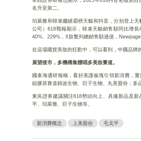
華西證券研報也顯示，2025年618抖音彩妝類
名升至第二。
珀萊雅和韓束繼續霸榜天貓和抖音，分别登上天貓
公司）618戰報顯示，韓束天貓銷售額同比增長
40%、229%，X肽繫列總銷售額過億，Newpag
在這場國貨美妝的狂歡中，可以看到，中國品牌
展望後市，多機構集體唱多美妝賽道。
國泰海通研報稱，看好美護板塊引領新消費，重
組膠原賽道錦波生物、巨子生物、丸美股份；多
東吳證券建議關注618勢頭向上、具備新品及
平、珀萊雅、巨子生物等。
新消費概念
上美股份
毛戈平