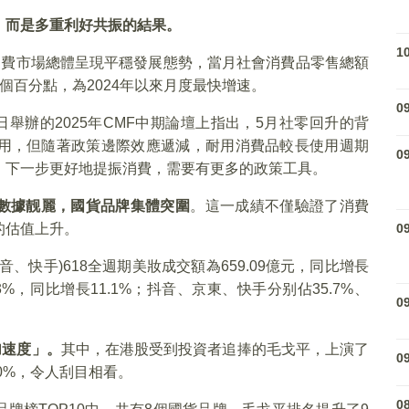
，而是多重利好共振的結果。
1
消費市場總體呈現平穩發展態勢，當月社會消費品零售總額
.3個百分點，為2024年以來月度最快增速。
0
舉辦的2025年CMF中期論壇上指出，5月社零回升的背
用，但隨著政策邊際效應遞減，耐用消費品較長使用週期
0
，下一步更好地提振消費，需要有更多的政策工具。
費數據靓麗，國貨品牌集體突圍
。這一成績不僅驗證了消費
的估值上升。
0
、快手)618全週期美妝成交額為659.09億元，同比增長
3%，同比增長11.1%；抖音、京東、快手分别佔35.7%、
0
加速度」。
其中，在港股受到投資者追捧的毛戈平，上演了
0
0%，令人刮目相看。
0