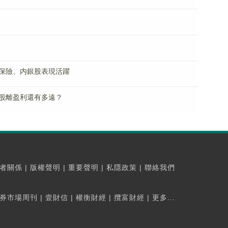
保險、内銀股表現活躍
控股離盈利還有多遠？
者關係
|
版權聲明
|
重要聲明
|
私隱政策
|
聯絡我們
券市場周刊
|
壹財信
|
權衡財經
|
攬富財經
|
更多...