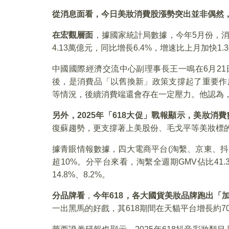
從消息面看，今日美妝消費股漲勢突出並非偶然
在宏觀層面
，據國家統計局數據，今年5月份，
4.13萬億元，同比增長6.4%，增速比上月加快1
中國國際經濟交流中心副理事長王一鳴在6月21日
後，是消費品「以舊換新」政策支撐起了重要作
等情況，後續消費端還會存在一定壓力。他認為
另外，2025年「618大促」戰報顯示，美妝消
復蘇趨勢，更支撐著上美股份、毛戈平等美妝標
據青眼情報數據，四大電商平台(淘繫、京東、抖音
超10%。分平台來看，淘繫全週期GMV佔比41.
14.8%、8.2%。
分品牌看
，
今年618，各大國貨美妝品牌跑出「
一出黑馬的好戲，其618期間在天貓平台增長約7