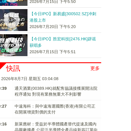
2026年7月15日 下午5:50
【今日IPO】新易盛[300502.SZ]冲刺
港股上市
2026年7月20日 下午5:20
【今日IPO】胜宏科技[2476.HK]辟谣
获唱多
2026年7月15日 下午5:51
快訊
更多
2026年8月7日 星期五 03:04:09
0:39
通天酒業(00389.HK)就配售協議接獲展開法院
程序通知 對現有業務無重大不利影響
0:27
中遠海科：與中遠海運國際(香港)有限公司正
在開展增資對價的支付
0:16
新萊應材：受益於半導體國產替代提速及國內
晶圓廠擴產 公司泛半導體全產品線新簽訂單向