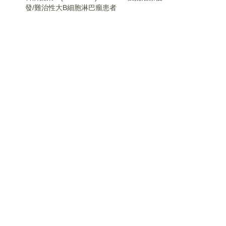
發/難治性大B細胞淋巴瘤患者