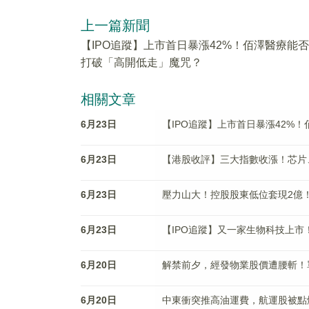
上一篇新聞
【IPO追蹤】上市首日暴漲42%！佰澤醫療能否
打破「高開低走」魔咒？
相關文章
6月23日
【IPO追蹤】上市首日暴漲42%
6月23日
【港股收評】三大指數收漲！芯片
6月23日
壓力山大！控股股東低位套現2億！
6月23日
【IPO追蹤】又一家生物科技上市
6月20日
解禁前夕，經發物業股價遭腰斬！
6月20日
中東衝突推高油運費，航運股被點