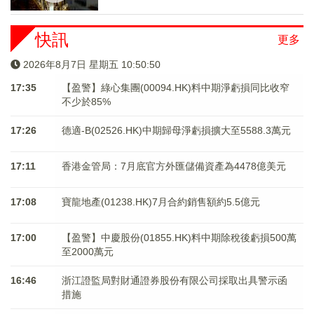
快訊
更多
2026年8月7日 星期五 10:50:51
17:35
【盈警】綠心集團(00094.HK)料中期淨虧損同比收窄
不少於85%
17:26
德適-B(02526.HK)中期歸母淨虧損擴大至5588.3萬元
17:11
香港金管局：7月底官方外匯儲備資產為4478億美元
17:08
寶龍地產(01238.HK)7月合約銷售額約5.5億元
17:00
【盈警】中慶股份(01855.HK)料中期除稅後虧損500萬
至2000萬元
16:46
浙江證監局對財通證券股份有限公司採取出具警示函
措施