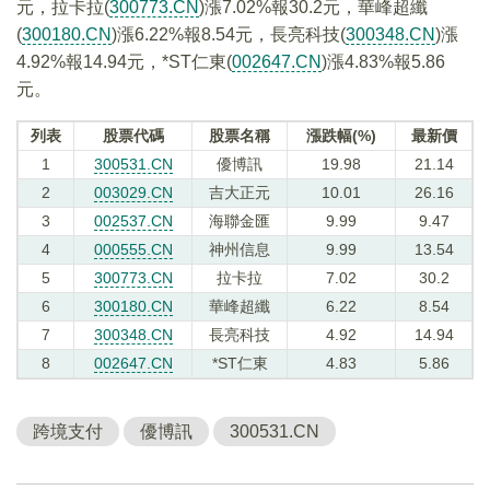
元，拉卡拉(
300773.CN
)漲7.02%報30.2元，華峰超纖
(
300180.CN
)漲6.22%報8.54元，長亮科技(
300348.CN
)漲
4.92%報14.94元，*ST仁東(
002647.CN
)漲4.83%報5.86
元。
列表
股票代碼
股票名稱
漲跌幅(%)
最新價
1
300531.CN
優博訊
19.98
21.14
2
003029.CN
吉大正元
10.01
26.16
3
002537.CN
海聯金匯
9.99
9.47
4
000555.CN
神州信息
9.99
13.54
5
300773.CN
拉卡拉
7.02
30.2
6
300180.CN
華峰超纖
6.22
8.54
7
300348.CN
長亮科技
4.92
14.94
8
002647.CN
*ST仁東
4.83
5.86
跨境支付
優博訊
300531.CN