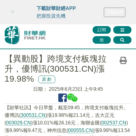
財華智庫網
FINTV
FINMETA
財華證券
媒體矩陣
下載財華財經APP
×
下載APP
智庫沙龍
聯絡我們
把握投資先機
訂閱
简
【異動股】跨境支付板塊拉
升，優博訊(300531.CN)漲
19.98%
原創
日期：
2025年6月23日 上午9:45
【財華社訊】今日早盤，截至09:45，跨境支付板塊拉升。
優博訊(
300531.CN
)漲19.98%報21.14元，吉大正元
(
003029.CN
)漲10.01%報26.16元，海聯金匯(
002537.CN
)
漲9.99%報9.47元，神州信息(
000555.CN
)漲9.99%報13.54