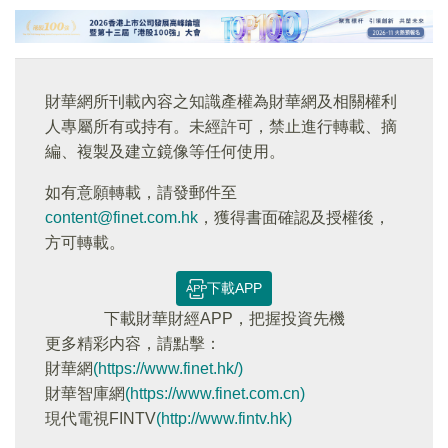
財華網所刊載內容之知識產權為財華網及相關權利
人專屬所有或持有。未經許可，禁止進行轉載、摘
編、複製及建立鏡像等任何使用。
如有意願轉載，請發郵件至
content@finet.com.hk
，獲得書面確認及授權後，
方可轉載。
下載APP
下載財華財經APP，把握投資先機
更多精彩内容，請點擊：
財華網
(https://www.finet.hk/)
財華智庫網
(https://www.finet.com.cn)
現代電視FINTV
(http://www.fintv.hk)