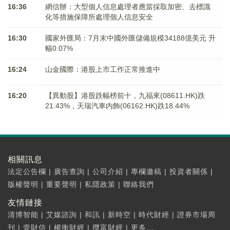
16:36
網信辦：大型個人信息處理者應當採取加密、去標識
化等措施保障所處理個人信息安全
16:30
國家外匯局：7月末中國外匯儲備規模34188億美元 升
幅0.07%
16:24
山金國際：港股上市工作正常推進中
16:20
【異動股】港股跌幅榜前十，九福來(08611.HK)跌
21.43%，天瑞汽車内飾(06162.HK)跌18.44%
相關訊息
法定公告欄
|
廣告查詢
|
公司介紹
|
專欄邀稿
|
投資者關係
|
版權聲明
|
重要聲明
|
私隱政策
|
聯絡我們
友情鏈接
清博智能
|
艾媒諮詢
|
和訊
|
新時空
|
時代財經
|
證券市場周
刊
|
壹財信
|
權衡財經
|
攬富財經
|
更多...