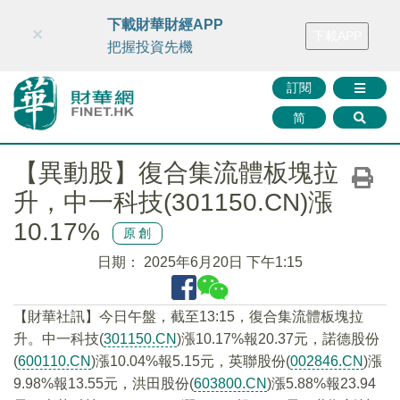
財華智庫網
FINTV
FINMETA
財華證券
媒體矩陣
下載財華財經APP
×
下載APP
智庫沙龍
聯絡我們
把握投資先機
訂閱
简
【異動股】復合集流體板塊拉
升，中一科技(301150.CN)漲
10.17%
原創
日期：
2025年6月20日 下午1:15
【財華社訊】今日午盤，截至13:15，復合集流體板塊拉
升。中一科技(
301150.CN
)漲10.17%報20.37元，諾德股份
(
600110.CN
)漲10.04%報5.15元，英聯股份(
002846.CN
)漲
9.98%報13.55元，洪田股份(
603800.CN
)漲5.88%報23.94