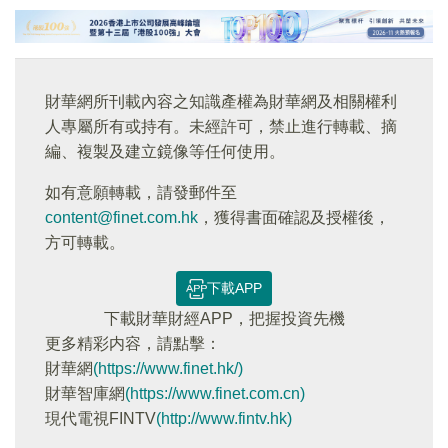
財華網所刊載內容之知識產權為財華網及相關權利
人專屬所有或持有。未經許可，禁止進行轉載、摘
編、複製及建立鏡像等任何使用。
如有意願轉載，請發郵件至
content@finet.com.hk
，獲得書面確認及授權後，
方可轉載。
下載APP
下載財華財經APP，把握投資先機
更多精彩内容，請點擊：
財華網
(https://www.finet.hk/)
財華智庫網
(https://www.finet.com.cn)
現代電視FINTV
(http://www.fintv.hk)