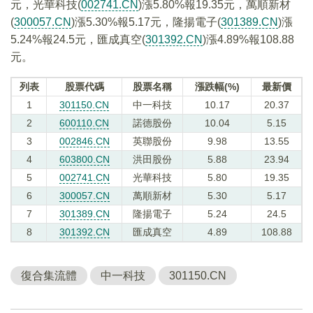
元，光華科技(
002741.CN
)漲5.80%報19.35元，萬順新材
(
300057.CN
)漲5.30%報5.17元，隆揚電子(
301389.CN
)漲
5.24%報24.5元，匯成真空(
301392.CN
)漲4.89%報108.88
元。
列表
股票代碼
股票名稱
漲跌幅(%)
最新價
1
301150.CN
中一科技
10.17
20.37
2
600110.CN
諾德股份
10.04
5.15
3
002846.CN
英聯股份
9.98
13.55
4
603800.CN
洪田股份
5.88
23.94
5
002741.CN
光華科技
5.80
19.35
6
300057.CN
萬順新材
5.30
5.17
7
301389.CN
隆揚電子
5.24
24.5
8
301392.CN
匯成真空
4.89
108.88
復合集流體
中一科技
301150.CN