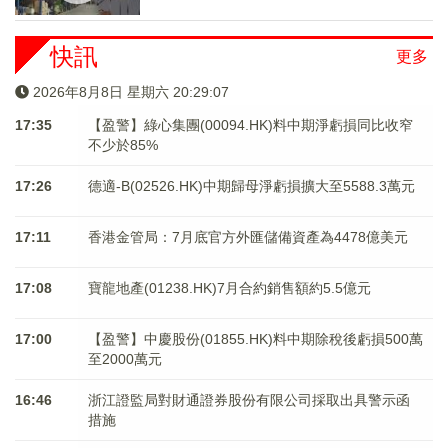
快訊
更多
2026年8月8日 星期六 20:29:08
17:35
【盈警】綠心集團(00094.HK)料中期淨虧損同比收窄
不少於85%
17:26
德適-B(02526.HK)中期歸母淨虧損擴大至5588.3萬元
17:11
香港金管局：7月底官方外匯儲備資產為4478億美元
17:08
寶龍地產(01238.HK)7月合約銷售額約5.5億元
17:00
【盈警】中慶股份(01855.HK)料中期除稅後虧損500萬
至2000萬元
16:46
浙江證監局對財通證券股份有限公司採取出具警示函
措施