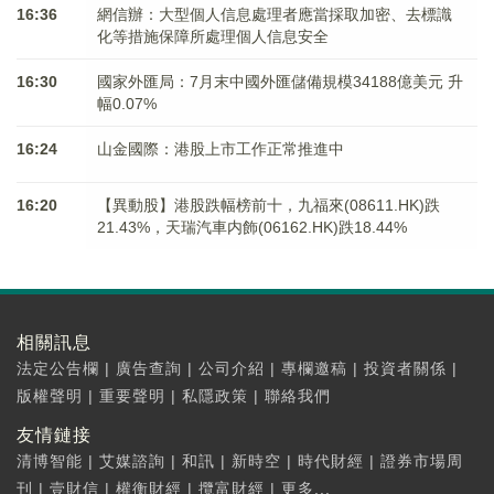
16:36
網信辦：大型個人信息處理者應當採取加密、去標識
化等措施保障所處理個人信息安全
16:30
國家外匯局：7月末中國外匯儲備規模34188億美元 升
幅0.07%
16:24
山金國際：港股上市工作正常推進中
16:20
【異動股】港股跌幅榜前十，九福來(08611.HK)跌
21.43%，天瑞汽車内飾(06162.HK)跌18.44%
相關訊息
法定公告欄
|
廣告查詢
|
公司介紹
|
專欄邀稿
|
投資者關係
|
版權聲明
|
重要聲明
|
私隱政策
|
聯絡我們
友情鏈接
清博智能
|
艾媒諮詢
|
和訊
|
新時空
|
時代財經
|
證券市場周
刊
|
壹財信
|
權衡財經
|
攬富財經
|
更多...