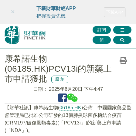
財華智庫網
FINTV
FINMETA
財華證券
媒體矩陣
下載財華財經APP
×
下載APP
智庫沙龍
聯絡我們
把握投資先機
訂閱
简
康希諾生物
(06185.HK)PCV13i的新藥上
市申請獲批
原創
日期：
2025年6月20日 下午4:47
【財華社訊】康希諾生物(
06185.HK
)公佈，中國國家藥品監
督管理局已批准公司研發的13價肺炎球菌多糖結合疫苗
(CRM197/破傷風類毒素)(「PCV13i」)的新藥上市申請
(「NDA」)。