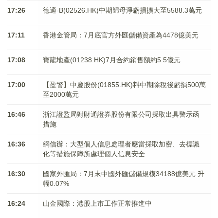
17:26
德適-B(02526.HK)中期歸母淨虧損擴大至5588.3萬元
17:11
香港金管局：7月底官方外匯儲備資產為4478億美元
17:08
寶龍地產(01238.HK)7月合約銷售額約5.5億元
17:00
【盈警】中慶股份(01855.HK)料中期除稅後虧損500萬
至2000萬元
16:46
浙江證監局對財通證券股份有限公司採取出具警示函
措施
16:36
網信辦：大型個人信息處理者應當採取加密、去標識
化等措施保障所處理個人信息安全
16:30
國家外匯局：7月末中國外匯儲備規模34188億美元 升
幅0.07%
16:24
山金國際：港股上市工作正常推進中