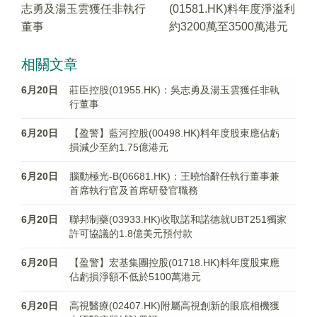
志勇及湯玉雲獲任非執行
(01581.HK)料年度淨溢利
董事
約3200萬至3500萬港元
相關文章
6月20日
莊臣控股(01955.HK)：吳志勇及湯玉雲獲任非執
行董事
6月20日
【盈警】藍河控股(00498.HK)料年度股東應佔虧
損減少至約1.75億港元
6月20日
腦動極光-B(06681.HK)：王曉怡辭任執行董事兼
首席執行官及首席研發官職務
6月20日
聯邦制藥(03933.HK)收取諾和諾德就UBT251獨家
許可協議的1.8億美元預付款
6月20日
【盈警】宏基集團控股(01718.HK)料年度股東應
佔虧損淨額不低於5100萬港元
6月20日
高視醫療(02407.HK)附屬高視創新的眼底相機獲