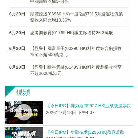
中國醫療器械註冊證
6月20日
順豐控股(06936.HK)一度漲超7% 5月速運物流業
務收入同比增13.36%
6月20日
思考樂教育(01769.HK)獲主席增持26.3萬股
6月20日
【盈警】國富量子(00290.HK)料年度綜合虧損收
窄至不超500萬港元
6月20日
【盈警】歐科雲鏈(01499.HK)料年度虧損收窄至
不超2000萬港元
視頻
【今日IPO】赛力斯[09927.HK]业绩变脸暴跌
2026年7月13日 下午4:07
【今日IPO】华勤技术[3296.HK]盈喜反跌