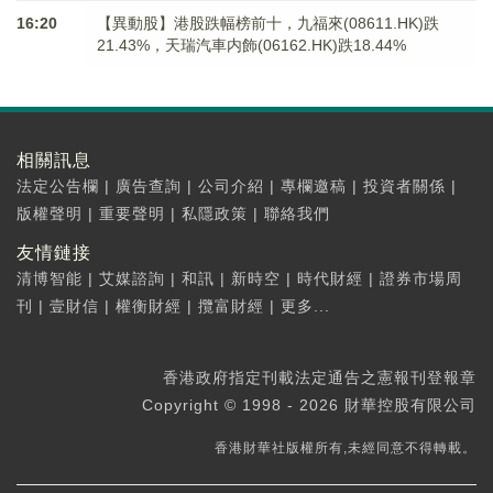
16:20
【異動股】港股跌幅榜前十，九福來(08611.HK)跌
21.43%，天瑞汽車内飾(06162.HK)跌18.44%
相關訊息
法定公告欄
|
廣告查詢
|
公司介紹
|
專欄邀稿
|
投資者關係
|
版權聲明
|
重要聲明
|
私隱政策
|
聯絡我們
友情鏈接
清博智能
|
艾媒諮詢
|
和訊
|
新時空
|
時代財經
|
證券市場周
刊
|
壹財信
|
權衡財經
|
攬富財經
|
更多...
香港政府指定刊載法定通告之憲報刊登報章
Copyright © 1998 - 2026 財華控股有限公司
香港財華社版權所有,未經同意不得轉載。