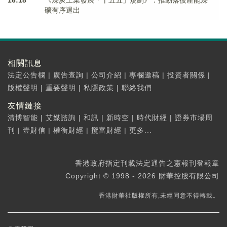
16:18
《煤炭工業發展「十五五」規劃》：推動落後產能煤
礦有序退出
相關訊息
法定公告欄
|
廣告查詢
|
公司介紹
|
專欄邀稿
|
投資者關係
|
版權聲明
|
重要聲明
|
私隱政策
|
聯絡我們
友情鏈接
清博智能
|
艾媒諮詢
|
和訊
|
新時空
|
時代財經
|
證券市場周
刊
|
壹財信
|
權衡財經
|
攬富財經
|
更多...
香港政府指定刊載法定通告之憲報刊登報章
Copyright © 1998 - 2026 財華控股有限公司
香港財華社版權所有,未經同意不得轉載。