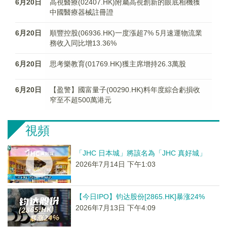
6月20日
高視醫療(02407.HK)附屬高視創新的眼底相機獲
中國醫療器械註冊證
6月20日
順豐控股(06936.HK)一度漲超7% 5月速運物流業
務收入同比增13.36%
6月20日
思考樂教育(01769.HK)獲主席增持26.3萬股
6月20日
【盈警】國富量子(00290.HK)料年度綜合虧損收
窄至不超500萬港元
視頻
「JHC 日本城」將該名為「JHC 真好城」
2026年7月14日 下午1:03
【今日IPO】钧达股份[2865.HK]暴涨24%
2026年7月13日 下午4:09