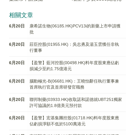
相關文章
6月20日
康希諾生物(06185.HK)PCV13i的新藥上市申請獲
批
6月20日
莊臣控股(01955.HK)：吳志勇及湯玉雲獲任非執
行董事
6月20日
【盈警】藍河控股(00498.HK)料年度股東應佔虧
損減少至約1.75億港元
6月20日
腦動極光-B(06681.HK)：王曉怡辭任執行董事兼
首席執行官及首席研發官職務
6月20日
聯邦制藥(03933.HK)收取諾和諾德就UBT251獨家
許可協議的1.8億美元預付款
6月20日
【盈警】宏基集團控股(01718.HK)料年度股東應
佔虧損淨額不低於5100萬港元