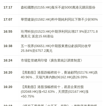
17:17
森松國際(02155.HK)擬斥不超5000萬港元購回股份
17:07
華營建築(01582.HK)料中期純利同比下降不少於90%
16:55
珩灣科技(01523.HK)中期淨利同比增27.9%至2771.8
萬美元 派息15.66港仙
16:38
五一視界(06651.HK)中期股東應佔虧損同比收窄
25.84%至6757.2萬元
16:24
市場監管總局印發《廣告業統計調查制度》
16:20
【異動股】港股跌幅榜前十，賽迪顧問(02176.HK)跌
40.96%，天瑞汽車内飾(06162.HK)跌26.09%
16:20
【異動股】港股漲幅榜前十，易居企業控股
(02048.HK)漲+52.63%，天潤雲(02167.HK)漲
+50.75%