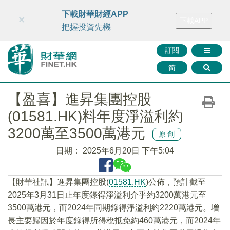
財華智庫網
FINTV
FINMETA
財華證券
媒體矩陣
下載財華財經APP
×
下載APP
智庫沙龍
聯絡我們
把握投資先機
訂閱
简
【盈喜】進昇集團控股
(01581.HK)料年度淨溢利約
3200萬至3500萬港元
原創
日期：
2025年6月20日 下午5:04
【財華社訊】進昇集團控股(
01581.HK
)公佈，預計截至
2025年3月31日止年度錄得淨溢利介乎約3200萬港元至
3500萬港元，而2024年同期錄得淨溢利約2220萬港元。增
長主要歸因於年度錄得所得稅抵免約460萬港元，而2024年