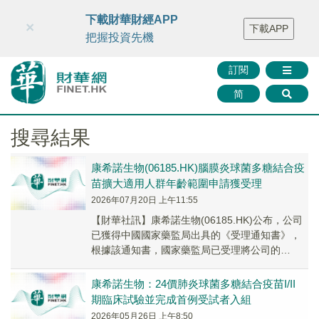
財華智庫網
FINTV
FINMETA
財華證券
媒體矩陣
下載財華財經APP
×
下載APP
智庫沙龍
聯絡我們
把握投資先機
訂閱
简
搜尋結果
康希諾生物(06185.HK)腦膜炎球菌多糖結合疫
苗擴大適用人群年齡範圍申請獲受理
2026年07月20日 上午11:55
【財華社訊】康希諾生物(06185.HK)公布，公司
已獲得中國國家藥監局出具的《受理通知書》，
根據該通知書，國家藥監局已受理將公司的
ACYW135群腦膜炎球菌多糖結合疫苗(CRM...
康希諾生物：24價肺炎球菌多糖結合疫苗I/II
期臨床試驗並完成首例受試者入組
2026年05月26日 上午8:50