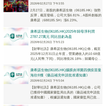
2026年02月27日 下午3:55
2月27日，港股的康希諾生物（06185.HK）強勢
反彈，截至發稿，公司大漲6.81%，A股科創板的
康希諾（688185.SH）漲6.23%。
康希諾生物(06185.HK)2025年歸母淨利潤
2787.27萬元 同比扭虧為盈​
2026年02月26日 下午5:23
​【財華社訊】康希諾生物(06185.HK)公佈，截至
2025年12月31日止年度，營業總收入約10.68億
元(人民幣,下同)，同比增長26.18%；歸屬母公司
所有者淨利潤約27...
康希諾生物(06185.HK)腦膜炎球菌四價疫苗曼
海欣®獲《藥品補充申請批准通知書》
2026年02月24日 下午5:04
​【財華社訊】康希諾生物(06185.HK)公佈，公司
已獲得中國國家藥監局出具的《藥品補充申請批
准通知書》，根據該通知書，國家藥監局已批准
公司的ACYW135群腦膜炎球菌多糖結合...