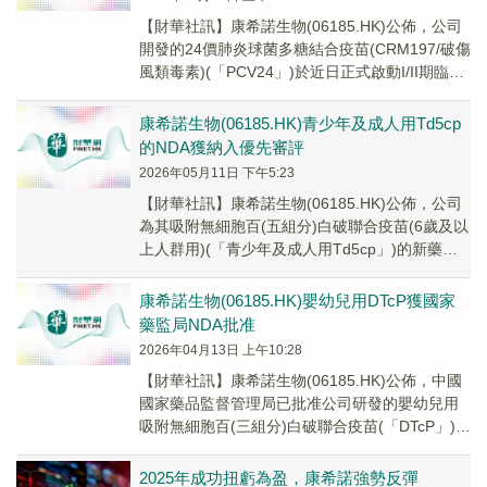
【財華社訊】康希諾生物(06185.HK)公佈，公司
開發的24價肺炎球菌多糖結合疫苗(CRM197/破傷
風類毒素)(「PCV24」)於近日正式啟動I/II期臨床
試驗，並完成首例受...
康希諾生物(06185.HK)青少年及成人用Td5cp
的NDA獲納入優先審評
2026年05月11日 下午5:23
【財華社訊】康希諾生物(06185.HK)公佈，公司
為其吸附無細胞百(五組分)白破聯合疫苗(6歲及以
上人群用)(「青少年及成人用Td5cp」)的新藥上
市申請(「NDA」)獲得中國...
康希諾生物(06185.HK)嬰幼兒用DTcP獲國家
藥監局NDA批准
2026年04月13日 上午10:28
【財華社訊】康希諾生物(06185.HK)公佈，中國
國家藥品監督管理局已批准公司研發的嬰幼兒用
吸附無細胞百(三組分)白破聯合疫苗(「DTcP」)(2
歲以下)(「嬰幼兒用DTcP」...
2025年成功扭虧為盈，康希諾強勢反彈