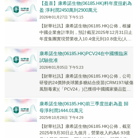
【盈喜】康希諾生物(06185.HK)料年度扭虧為
盈 淨利潤2450萬到2900萬元
2026年01月27日 下午5:15
【財華社訊】康希諾生物(06185.HK)公佈，根據
中國企業會計準則，預計截至2025年12月31日止
年度集團實現營業收入10.4億元到10.8億元(人民
幣,下同)，同比增長22...
康希諾生物(06185.HK)PCV24在中國獲臨床
試驗批准
2026年01月05日 下午5:23
【財華社訊】康希諾生物(06185.HK)公佈，公司
研發的24價肺炎球菌多糖結合疫苗(CRM197/破傷
風類毒素)(「PCV24」)已獲得中國國家藥品監督
管理局批准，可以開展相關...
康希諾生物(06185.HK)前三季度扭虧為盈 歸
母淨利潤1444.01萬元
2025年10月28日 下午4:29
【財華社訊】康希諾生物(06185.HK)公佈，截至
2025年9月30日止九個月，營業收入約為6.93億