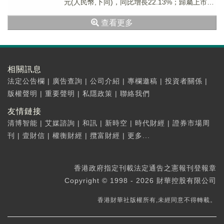
元(人民幣,下同)，同比增長22.13%；歸屬上市公
司股東淨利潤約為144...
查看更多
相關訊息
法定公告欄
|
廣告查詢
|
公司介紹
|
專欄邀稿
|
投資者關係
|
版權聲明
|
重要聲明
|
私隱政策
|
聯絡我們
友情鏈接
清博智能
|
艾媒諮詢
|
和訊
|
新時空
|
時代財經
|
證券市場周
刊
|
壹財信
|
權衡財經
|
攬富財經
|
更多...
香港政府指定刊載法定通告之憲報刊登報章
Copyright © 1998 - 2026 財華控股有限公司
香港財華社版權所有,未經同意不得轉載。