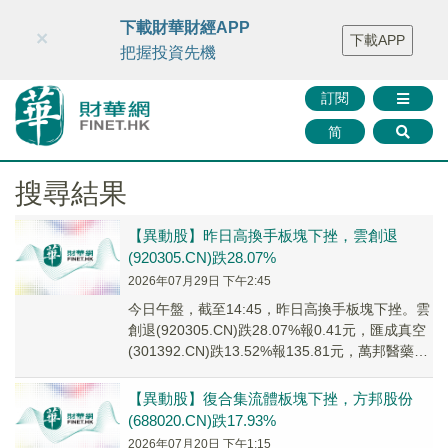
財華智庫網
FINTV
FINMETA
財華證券
媒體矩陣
下載財華財經APP
×
下載APP
智庫沙龍
聯絡我們
把握投資先機
訂閱
简
搜尋結果
【異動股】昨日高換手板塊下挫，雲創退
(920305.CN)跌28.07%
2026年07月29日 下午2:45
今日午盤，截至14:45，昨日高換手板塊下挫。雲
創退(920305.CN)跌28.07%報0.41元，匯成真空
(301392.CN)跌13.52%報135.81元，萬邦醫藥
(30...
【異動股】復合集流體板塊下挫，方邦股份
(688020.CN)跌17.93%
2026年07月20日 下午1:15