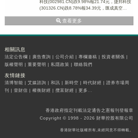
科技(002981.CN)跌9.98%報21.74元，捷邦科技
(301326.CN)跌8.78%報34.39元，匯成真空
(3013...
查看更多
相關訊息
法定公告欄
|
廣告查詢
|
公司介紹
|
專欄邀稿
|
投資者關係
|
版權聲明
|
重要聲明
|
私隱政策
|
聯絡我們
友情鏈接
清博智能
|
艾媒諮詢
|
和訊
|
新時空
|
時代財經
|
證券市場周
刊
|
壹財信
|
權衡財經
|
攬富財經
|
更多...
香港政府指定刊載法定通告之憲報刊登報章
Copyright © 1998 - 2026 財華控股有限公司
香港財華社版權所有,未經同意不得轉載。