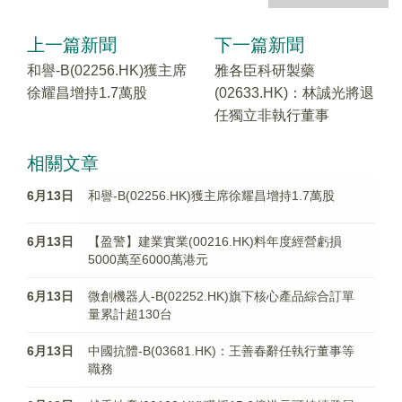
上一篇新聞
下一篇新聞
和譽-B(02256.HK)獲主席
雅各臣科研製藥
徐耀昌增持1.7萬股
(02633.HK)：林誠光將退
任獨立非執行董事
相關文章
6月13日
和譽-B(02256.HK)獲主席徐耀昌增持1.7萬股
6月13日
【盈警】建業實業(00216.HK)料年度經營虧損
5000萬至6000萬港元
6月13日
微創機器人-B(02252.HK)旗下核心產品綜合訂單
量累計超130台
6月13日
中國抗體-B(03681.HK)：王善春辭任執行董事等
職務