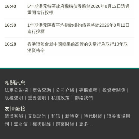
16:43
5年期港元特區政府機構債券將於2026年8月12日透過
重開進行投標
16:39
1年期港元隔夜平均指數掛鉤債券將於2026年8月12日
進行投標
16:28
香港證監會就中國糖果前高管的失當行為取得13年取
消資格令
相關訊息
法定公告欄
|
廣告查詢
|
公司介紹
|
專欄邀稿
|
投資者關係
|
版權聲明
|
重要聲明
|
私隱政策
|
聯絡我們
友情鏈接
清博智能
|
艾媒諮詢
|
和訊
|
新時空
|
時代財經
|
證券市場周
刊
|
壹財信
|
權衡財經
|
攬富財經
|
更多...