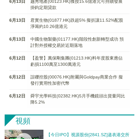
6月13日
越秀地產(00123.HK)獲授15.6億港元可持續發展
掛鈎定期貸款
6月13日
君實生物(01877.HK)跌超5% 擬折讓11.52%配股
淨籌約10.26億港元
6月13日
中國生物製藥(01177.HK)階段性創新轉型成功 預
計對外授權交易於近期落地
6月12日
【盈警】萬保剛集團(01213.HK)料年度股東應佔
虧損1100萬至1300萬港元
6月12日
誼礫控股(00076.HK)附屬與Goldpay商業合作 擬
發行實用性加密代幣
6月12日
舜宇光學科技(02382.HK)5月手機鏡頭出貨量同比
降5.2%
視頻
【今日IPO】视源股份[2841.SZ]递表港交所