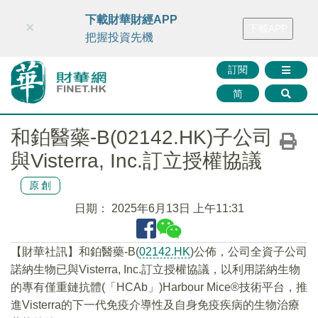
財華智庫網
FINTV
FINMETA
財華證券
媒體矩陣
下載財華財經APP
×
下載APP
智庫沙龍
聯絡我們
把握投資先機
訂閱
简
和鉑醫藥-B(02142.HK)子公司
與Visterra, Inc.訂立授權協議
原創
日期：
2025年6月13日 上午11:31
【財華社訊】和鉑醫藥-B(
02142.HK
)公佈，公司全資子公司
諾納生物已與Visterra, Inc.訂立授權協議，以利用諾納生物
的專有僅重鏈抗體(「HCAb」)Harbour Mice®技術平台，推
進Visterra的下一代免疫介導性及自身免疫疾病的生物治療