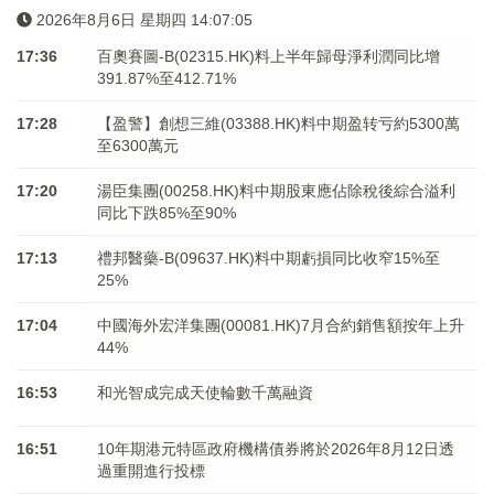
2026年8月6日 星期四 14:07:05
17:36
百奧賽圖-B(02315.HK)料上半年歸母淨利潤同比增
391.87%至412.71%
17:28
【盈警】創想三維(03388.HK)料中期盈转亏約5300萬
至6300萬元
17:20
湯臣集團(00258.HK)料中期股東應佔除稅後綜合溢利
同比下跌85%至90%
17:13
禮邦醫藥-B(09637.HK)料中期虧損同比收窄15%至
25%
17:04
中國海外宏洋集團(00081.HK)7月合約銷售額按年上升
44%
16:53
和光智成完成天使輪數千萬融資
16:51
10年期港元特區政府機構債券將於2026年8月12日透
過重開進行投標