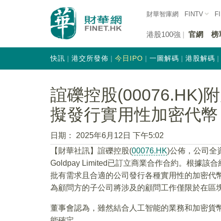
財華智庫網
FINTV
F
港股100強
官網
榜
快訊
港交所發佈
今日IPO
一圖解碼
港股解碼
誼礫控股(00076.HK)
擬發行實用性加密代幣
日期：
2025年6月12日 下午5:02
【財華社訊】誼礫控股(
00076.HK
)公佈，公司全
Goldpay Limited已訂立商業合作合約。根
批有需求且合適的公司發行各種實用性的加密代幣
為顧問方的子公司將涉及的顧問工作僅限於在區
董事會認為，雖然結合人工智能的業務和加密貨
能確定。