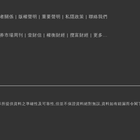
者關係
|
版權聲明
|
重要聲明
|
私隱政策
|
聯絡我們
券市場周刊
|
壹財信
|
權衡財經
|
攬富財經
|
更多...
所提供資料之準確性及可靠性,但並不保證資料絕對無誤,資料如有錯漏而令閣