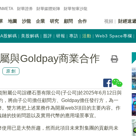
INMETA
財華證券
財華
媒體矩陣
財華
智庫沙龍
單
地圖
沙龍
企業
研究
顧問
合作
視頻
財經速
A股解碼
美股解碼
股評
研報
專訪
活動
Web3 Space專欄
附屬與Goldpay商業合作
原創
資附屬公司誼礫石墨有限公司(子公司)於2025年6月12日與
據該合約，將由子公司擔任顧問方、Goldpay擔任發行方，為一
。雙方將把上述業務作為開展web3項目的主要內容。作
塊鏈的技術問題以及實用代幣的應用場景事宜。
幣使用已是大勢所趨，然而此項目未來對集團的貢獻尚未