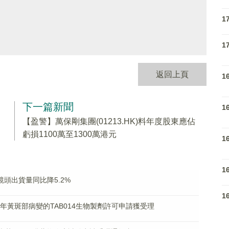
1
1
返回上頁
1
下一篇新聞
1
【盈警】萬保剛集團(01213.HK)料年度股東應佔
虧損1100萬至1300萬港元
1
1
機鏡頭出貨量同比降5.2%
1
濕性老年黃斑部病變的TAB014生物製劑許可申請獲受理