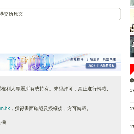
港交所原文
關權利人專屬所有或持有。未經許可，禁止進行轉載、
1
om.hk
，獲得書面確認及授權後，方可轉載。
1
先機
1