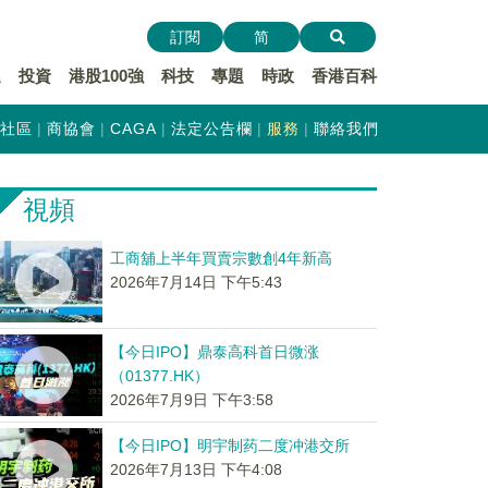
訂閱
简
遞
投資
港股100強
科技
專題
時政
香港百科
社區
商協會
CAGA
法定公告欄
服務
聯絡我們
視頻
工商舖上半年買賣宗數創4年新高
2026年7月14日 下午5:43
【今日IPO】鼎泰高科首日微涨
（01377.HK）
2026年7月9日 下午3:58
【今日IPO】明宇制药二度冲港交所
2026年7月13日 下午4:08