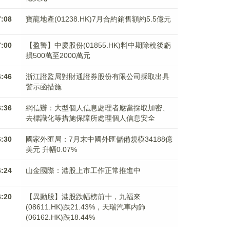
7:08
寶龍地產(01238.HK)7月合約銷售額約5.5億元
7:00
【盈警】中慶股份(01855.HK)料中期除稅後虧
損500萬至2000萬元
6:46
浙江證監局對財通證券股份有限公司採取出具
警示函措施
6:36
網信辦：大型個人信息處理者應當採取加密、
去標識化等措施保障所處理個人信息安全
6:30
國家外匯局：7月末中國外匯儲備規模34188億
美元 升幅0.07%
6:24
山金國際：港股上市工作正常推進中
6:20
【異動股】港股跌幅榜前十，九福來
(08611.HK)跌21.43%，天瑞汽車内飾
(06162.HK)跌18.44%