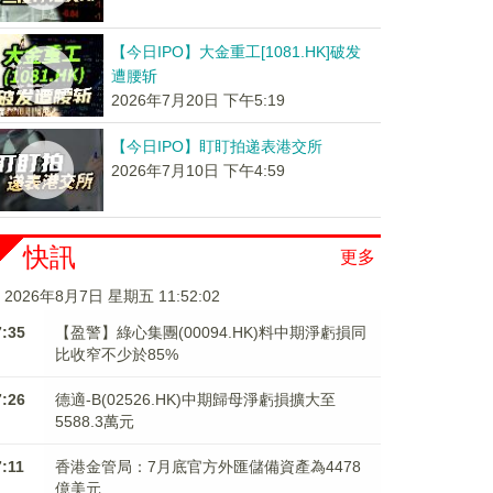
【今日IPO】大金重工[1081.HK]破发
遭腰斩
2026年7月20日 下午5:19
【今日IPO】盯盯拍递表港交所
2026年7月10日 下午4:59
快訊
更多
2026年8月7日 星期五 11:52:03
7:35
【盈警】綠心集團(00094.HK)料中期淨虧損同
比收窄不少於85%
7:26
德適-B(02526.HK)中期歸母淨虧損擴大至
5588.3萬元
7:11
香港金管局：7月底官方外匯儲備資產為4478
億美元