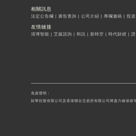
相關訊息
法定公告欄
|
廣告查詢
|
公司介紹
|
專欄邀稿
|
投資
友情鏈接
清博智能
|
艾媒諮詢
|
和訊
|
新時空
|
時代財經
|
證
免責聲明：
財華控股有限公司及香港聯合交易所有限公司將盡力確保彼等