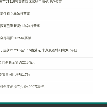
 猴痘疫苗JT118獲藥物臨床試驗申請受理通知書
榮將退任獨立非執行董事
業及嚴振亮已重新調任為執行董事
成全部贖回2025年票據
少12.29%至1.16億港元 末期息连特别息派6港仙
月合同銷售金額約22.5億元
成發電量同比增加1.7%
K)料年度虧損不少於4000萬港元