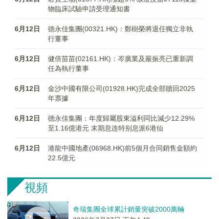
物臨床試驗申請受理通知書
6月12日
德永佳集團(00321.HK)：鄭樹榮將退任獨立非執
行董事
6月12日
健倍苗苗(02161.HK)：岑廣業及嚴振亮已重新調
任為執行董事
6月12日
金沙中國有限公司(01928.HK)完成全部贖回2025
年票據
6月12日
德永佳集團：年度歸屬股東溢利同比減少12.29%
至1.16億港元 末期息连特别息派6港仙
6月12日
港龍中國地產(06968.HK)前5個月合同銷售金額約
22.5億元
視頻
奇瑞集團全球累計銷量突破2000萬輛