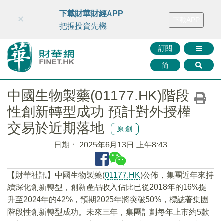
財華智庫網
FINTV
FINMETA
財華證券
媒體矩陣
下載財華財經APP
×
下載APP
智庫沙龍
聯絡我們
把握投資先機
訂閱
简
中國生物製藥(01177.HK)階段
性創新轉型成功 預計對外授權
交易於近期落地
原創
日期：
2025年6月13日 上午8:43
【財華社訊】中國生物製藥(
01177.HK
)公佈，集團近年來持
續深化創新轉型，創新產品收入佔比已從2018年的16%提
升至2024年的42%，預期2025年將突破50%，標誌著集團
階段性創新轉型成功。未來三年，集團計劃每年上市約5款