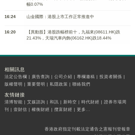
幅0.07%
16:24
山金國際：港股上市工作正常推進中
16:20
【異動股】港股跌幅榜前十，九福來(08611.HK)跌
21.43%，天瑞汽車内飾(06162.HK)跌18.44%
相關訊息
法定公告欄
|
廣告查詢
|
公司介紹
|
專欄邀稿
|
投資者關係
|
版權聲明
|
重要聲明
|
私隱政策
|
聯絡我們
友情鏈接
清博智能
|
艾媒諮詢
|
和訊
|
新時空
|
時代財經
|
證券市場周
刊
|
壹財信
|
權衡財經
|
攬富財經
|
更多...
香港政府指定刊載法定通告之憲報刊登報章