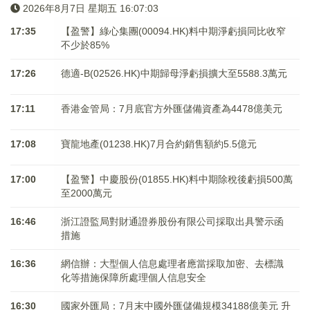
2026年8月7日 星期五 16:07:03
17:35
【盈警】綠心集團(00094.HK)料中期淨虧損同比收窄
不少於85%
17:26
德適-B(02526.HK)中期歸母淨虧損擴大至5588.3萬元
17:11
香港金管局：7月底官方外匯儲備資產為4478億美元
17:08
寶龍地產(01238.HK)7月合約銷售額約5.5億元
17:00
【盈警】中慶股份(01855.HK)料中期除稅後虧損500萬
至2000萬元
16:46
浙江證監局對財通證券股份有限公司採取出具警示函
措施
16:36
網信辦：大型個人信息處理者應當採取加密、去標識
化等措施保障所處理個人信息安全
16:30
國家外匯局：7月末中國外匯儲備規模34188億美元 升