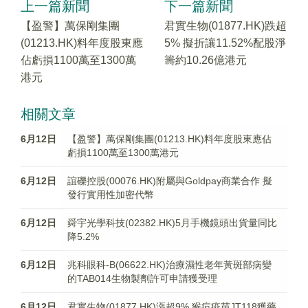
上一篇新聞
下一篇新聞
【盈警】萬保剛集團
君實生物(01877.HK)跌超
(01213.HK)料年度股東應
5% 擬折讓11.52%配股淨
佔虧損1100萬至1300萬
籌約10.26億港元
港元
相關文章
6月12日
【盈警】萬保剛集團(01213.HK)料年度股東應佔
虧損1100萬至1300萬港元
6月12日
誼礫控股(00076.HK)附屬與Goldpay商業合作 擬
發行實用性加密代幣
6月12日
舜宇光學科技(02382.HK)5月手機鏡頭出貨量同比
降5.2%
6月12日
兆科眼科-B(06622.HK)治療濕性老年黃斑部病變
的TAB014生物製劑許可申請獲受理
6月12日
君實生物(01877.HK)漲超9% 猴痘疫苗JT118獲藥