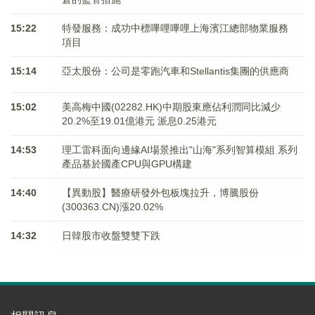
15:22
特發服務：成功中標嗶哩嗶哩上海濱江總部物業服務
項目
15:14
亞太股份：公司是零跑汽車和Stellantis集團的供應商
15:02
美高梅中國(02282.HK)中期股東應佔利潤同比減少
20.2%至19.01億港元 派息0.25港元
14:53
理工雷科面向邊緣AI場景推出"山海"系列智算模組 系列
產品基於國產CPU與GPU構建
14:40
【異動股】醫療研發外包板塊拉升，博騰股份
(300363.CN)漲20.02%
14:32
日韓股市收盤雙雙下跌