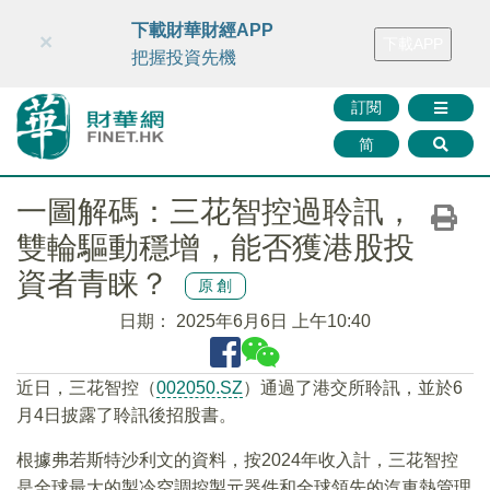
財華智庫網
FINTV
FINMETA
財華證券
媒體矩陣
下載財華財經APP
×
下載APP
智庫沙龍
聯絡我們
把握投資先機
訂閱
简
一圖解碼：三花智控過聆訊，
雙輪驅動穩增，能否獲港股投
資者青睐？
原創
日期：
2025年6月6日 上午10:40
近日，三花智控（
002050.SZ
）通過了港交所聆訊，並於6
月4日披露了聆訊後招股書。
根據弗若斯特沙利文的資料，按2024年收入計，三花智控
是全球最大的製冷空調控製元器件和全球領先的汽車熱管理