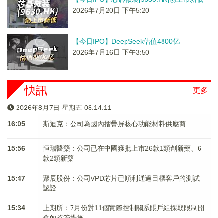
2026年7月20日 下午5:20
【今日IPO】DeepSeek估值4800亿
2026年7月16日 下午3:50
快訊
更多
2026年8月7日 星期五 08:14:12
16:05
斯迪克：公司為國內摺疊屏核心功能材料供應商
15:56
恒瑞醫藥：公司已在中國獲批上市26款1類創新藥、6
款2類新藥
15:47
聚辰股份：公司VPD芯片已順利通過目標客戶的測試
認證
15:34
上期所：7月份對11個實際控制關系賬戶組採取限制開
倉的監管措施