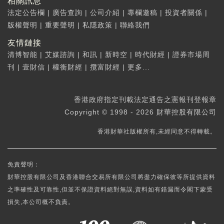
相關訊息
法定公告欄
|
廣告查詢
|
公司介紹
|
專欄邀稿
|
投資者關係
|
版權聲明
|
重要聲明
|
私隱政策
|
聯絡我們
友情鏈接
清博智能
|
艾媒諮詢
|
和訊
|
新時空
|
時代財經
|
證券市場周
刊
|
壹財信
|
權衡財經
|
攬富財經
|
更多...
香港政府指定刊載法定通告之憲報刊登報章
Copyright © 1998 - 2026 財華控股有限公司
香港財華社版權所有,未經同意不得轉載。
免責聲明：
財華控股有限公司及香港聯合交易所有限公司將盡力確保彼等所提供資料
之準確性及可靠性,但並不保證資料絕對無誤,資料如有錯漏而令閣下蒙受
損失,本公司概不負責。