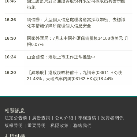
16:46
浙江證監局對財通證券股份有限公司採取出具警示函
措施
16:36
網信辦：大型個人信息處理者應當採取加密、去標識
化等措施保障所處理個人信息安全
16:30
國家外匯局：7月末中國外匯儲備規模34188億美元 升
幅0.07%
16:24
山金國際：港股上市工作正常推進中
16:20
【異動股】港股跌幅榜前十，九福來(08611.HK)跌
21.43%，天瑞汽車内飾(06162.HK)跌18.44%
相關訊息
法定公告欄
|
廣告查詢
|
公司介紹
|
專欄邀稿
|
投資者關係
|
版權聲明
|
重要聲明
|
私隱政策
|
聯絡我們
友情鏈接