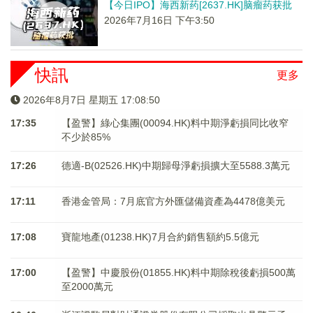
【今日IPO】海西新药[2637.HK]脑瘤药获批
2026年7月16日 下午3:50
快訊
更多
2026年8月7日 星期五 17:08:51
17:35
【盈警】綠心集團(00094.HK)料中期淨虧損同比收窄
不少於85%
17:26
德適-B(02526.HK)中期歸母淨虧損擴大至5588.3萬元
17:11
香港金管局：7月底官方外匯儲備資產為4478億美元
17:08
寶龍地產(01238.HK)7月合約銷售額約5.5億元
17:00
【盈警】中慶股份(01855.HK)料中期除稅後虧損500萬
至2000萬元