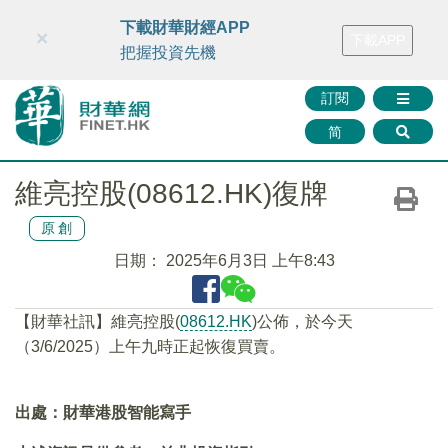
財華智庫網
FINTV
FINMETA
財華證券
媒體矩陣
下載財華財經APP
×
下載APP
智庫沙龍
聯絡我們
把握投資先機
訂閱
简
維亮控股(08612.HK)復牌
原創
日期：
2025年6月3日 上午8:43
【財華社訊】維亮控股(
08612.HK
)公佈，於今天
（3/6/2025）上午九時正起恢復買賣。
出處：財華港股智能寫手