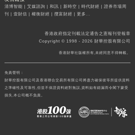
清博智能
|
艾媒諮詢
|
和訊
|
新時空
|
時代財經
|
證券市場周
刊
|
壹財信
|
權衡財經
|
攬富財經
|
更多...
香港政府指定刊載法定通告之憲報刊登報章
Copyright © 1998 - 2026 財華控股有限公司
香港財華社版權所有,未經同意不得轉載。
免責聲明：
財華控股有限公司及香港聯合交易所有限公司將盡力確保彼等所提供資料
之準確性及可靠性,但並不保證資料絕對無誤,資料如有錯漏而令閣下蒙受
損失,本公司概不負責。