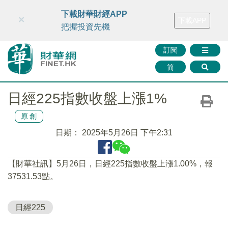
財華智庫網
FINTV
FINMETA
財華證券
媒體矩陣
下載財華財經APP
×
下載APP
智庫沙龍
聯絡我們
把握投資先機
訂閱
简
日經225指數收盤上漲1%
原創
日期：
2025年5月26日 下午2:31
【財華社訊】5月26日，日經225指數收盤上漲1.00%，報
37531.53點。
日經225