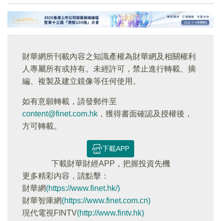
財華網所刊載內容之知識產權為財華網及相關權利
人專屬所有或持有。未經許可，禁止進行轉載、摘
編、複製及建立鏡像等任何使用。
如有意願轉載，請發郵件至
content@finet.com.hk
，獲得書面確認及授權後，
方可轉載。
下載APP
下載財華財經APP，把握投資先機
更多精彩内容，請點擊：
財華網
(https://www.finet.hk/)
財華智庫網
(https://www.finet.com.cn)
現代電視FINTV
(http://www.fintv.hk)