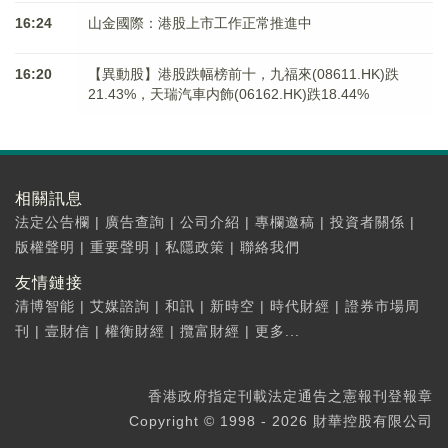
16:24
山金國際：港股上市工作正常推進中
16:20
【異動股】港股跌幅榜前十，九福來(08611.HK)跌
21.43%，天瑞汽車内飾(06162.HK)跌18.44%
相關訊息
法定公告欄
|
廣告查詢
|
公司介紹
|
專欄邀稿
|
投資者關係
|
版權聲明
|
重要聲明
|
私隱政策
|
聯絡我們
友情鏈接
清博智能
|
艾媒諮詢
|
和訊
|
新時空
|
時代財經
|
證券市場周
刊
|
壹財信
|
權衡財經
|
攬富財經
|
更多...
香港政府指定刊載法定通告之憲報刊登報章
Copyright © 1998 - 2026 財華控股有限公司