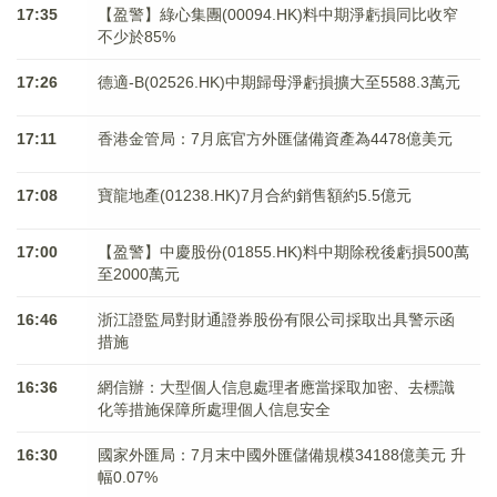
17:35
【盈警】綠心集團(00094.HK)料中期淨虧損同比收窄
不少於85%
17:26
德適-B(02526.HK)中期歸母淨虧損擴大至5588.3萬元
17:11
香港金管局：7月底官方外匯儲備資產為4478億美元
17:08
寶龍地產(01238.HK)7月合約銷售額約5.5億元
17:00
【盈警】中慶股份(01855.HK)料中期除稅後虧損500萬
至2000萬元
16:46
浙江證監局對財通證券股份有限公司採取出具警示函
措施
16:36
網信辦：大型個人信息處理者應當採取加密、去標識
化等措施保障所處理個人信息安全
16:30
國家外匯局：7月末中國外匯儲備規模34188億美元 升
幅0.07%