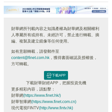
財華網所刊載內容之知識產權為財華網及相關權利
人專屬所有或持有。未經許可，禁止進行轉載、摘
編、複製及建立鏡像等任何使用。
如有意願轉載，請發郵件至
content@finet.com.hk
，獲得書面確認及授權後，
方可轉載。
下載APP
下載財華財經APP，把握投資先機
更多精彩内容，請點擊：
財華網
(https://www.finet.hk/)
財華智庫網
(https://www.finet.com.cn)
現代電視FINTV
(http://www.fintv.hk)