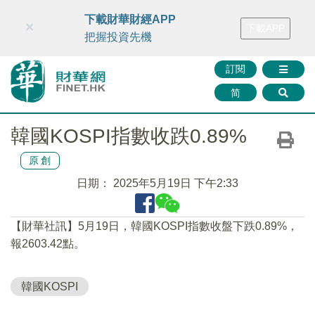
財華智庫網
FINTV
FINMETA
財華證券
媒體矩陣
下載財華財經APP
×
下載APP
智庫沙龍
聯絡我們
把握投資先機
訂閱
简
韓國KOSPI指數收跌0.89%
原創
日期：
2025年5月19日 下午2:33
【財華社訊】5月19日，韓國KOSPI指數收盤下跌0.89%，
報2603.42點。
韓國KOSPI