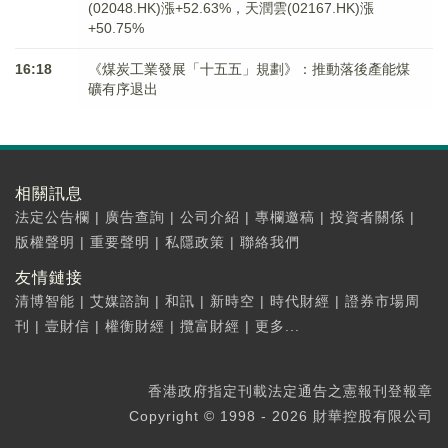
(02048.HK)漲+52.63%，天潤雲(02167.HK)漲
+50.75%
16:18
《煤炭工業發展「十五五」規劃》：推動落後產能煤
礦有序退出
相關訊息
法定公告欄
|
廣告查詢
|
公司介紹
|
專欄邀稿
|
投資者關係
|
版權聲明
|
重要聲明
|
私隱政策
|
聯絡我們
友情鏈接
清博智能
|
艾媒諮詢
|
和訊
|
新時空
|
時代財經
|
證券市場周
刊
|
壹財信
|
權衡財經
|
攬富財經
|
更多...
香港政府指定刊載法定通告之憲報刊登報章
Copyright © 1998 - 2026 財華控股有限公司