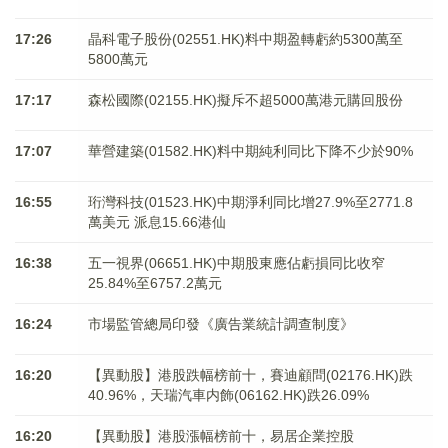
17:26
晶科電子股份(02551.HK)料中期盈轉虧約5300萬至
5800萬元
17:17
森松國際(02155.HK)擬斥不超5000萬港元購回股份
17:07
華營建築(01582.HK)料中期純利同比下降不少於90%
16:55
珩灣科技(01523.HK)中期淨利同比增27.9%至2771.8
萬美元 派息15.66港仙
16:38
五一視界(06651.HK)中期股東應佔虧損同比收窄
25.84%至6757.2萬元
16:24
市場監管總局印發《廣告業統計調查制度》
16:20
【異動股】港股跌幅榜前十，賽迪顧問(02176.HK)跌
40.96%，天瑞汽車内飾(06162.HK)跌26.09%
16:20
【異動股】港股漲幅榜前十，易居企業控股