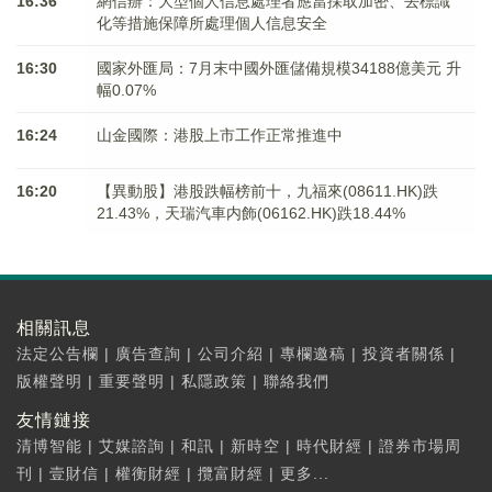
16:36
網信辦：大型個人信息處理者應當採取加密、去標識
化等措施保障所處理個人信息安全
16:30
國家外匯局：7月末中國外匯儲備規模34188億美元 升
幅0.07%
16:24
山金國際：港股上市工作正常推進中
16:20
【異動股】港股跌幅榜前十，九福來(08611.HK)跌
21.43%，天瑞汽車内飾(06162.HK)跌18.44%
相關訊息
法定公告欄
|
廣告查詢
|
公司介紹
|
專欄邀稿
|
投資者關係
|
版權聲明
|
重要聲明
|
私隱政策
|
聯絡我們
友情鏈接
清博智能
|
艾媒諮詢
|
和訊
|
新時空
|
時代財經
|
證券市場周
刊
|
壹財信
|
權衡財經
|
攬富財經
|
更多...