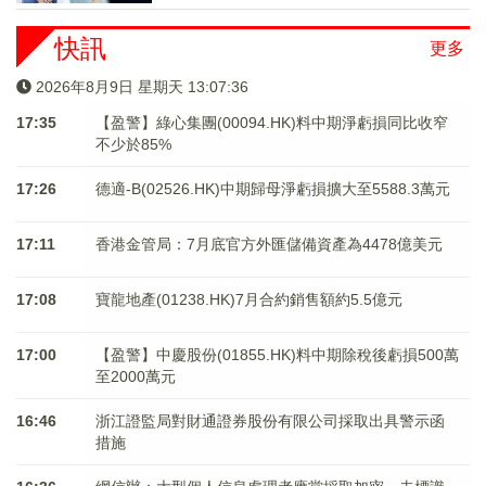
快訊
更多
2026年8月9日 星期天 13:07:36
17:35
【盈警】綠心集團(00094.HK)料中期淨虧損同比收窄
不少於85%
17:26
德適-B(02526.HK)中期歸母淨虧損擴大至5588.3萬元
17:11
香港金管局：7月底官方外匯儲備資產為4478億美元
17:08
寶龍地產(01238.HK)7月合約銷售額約5.5億元
17:00
【盈警】中慶股份(01855.HK)料中期除稅後虧損500萬
至2000萬元
16:46
浙江證監局對財通證券股份有限公司採取出具警示函
措施