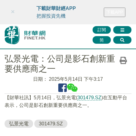
財華智庫網
FINTV
FINMETA
財華證券
媒體矩陣
下載財華財經APP
×
下載APP
智庫沙龍
聯絡我們
把握投資先機
訂閱
简
弘景光電：公司是影石創新重
要供應商之一
日期：
2025年5月14日 下午3:17
【財華社訊】5月14日，弘景光電(
301479.SZ
)在互動平台
表示，公司是影石創新重要供應商之一。
弘景光電
301479.SZ