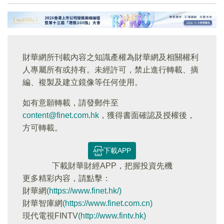
財華網所刊載內容之知識產權為財華網及相關權利
人專屬所有或持有。未經許可，禁止進行轉載、摘
編、複製及建立鏡像等任何使用。
如有意願轉載，請發郵件至
content@finet.com.hk
，獲得書面確認及授權後，
方可轉載。
下載APP
下載財華財經APP，把握投資先機
更多精彩内容，請點擊：
財華網
(https://www.finet.hk/)
財華智庫網
(https://www.finet.com.cn)
現代電視FINTV
(http://www.fintv.hk)