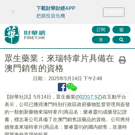
財華智庫網
FINTV
FINMETA
財華證券
媒體矩陣
下載財華財經APP
×
下載APP
智庫沙龍
聯絡我們
把握投資先機
訂閱
简
眾生藥業：來瑞特韋片具備在
澳門銷售的資格
日期：
2025年5月14日 下午2:48
【財華社訊】5月14日，眾生藥業(
002317.SZ
)在互動平台
表示，公司已獲得澳門特别行政區政府藥物監督管理局簽發
的一類創新藥物來瑞特韋片(商品名：樂睿靈®)成藥登記證
書，標志著公司具備了在澳門銷售該藥品的資格。公司將持
續推進來瑞特韋片(商品名：樂睿靈®)的國内銷售，並適時
開展海外市場的拓展。