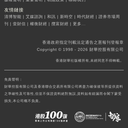
友情鏈接
清博智能
|
艾媒諮詢
|
和訊
|
新時空
|
時代財經
|
證券市場周
刊
|
壹財信
|
權衡財經
|
攬富財經
|
更多...
香港政府指定刊載法定通告之憲報刊登報章
Copyright © 1998 - 2026 財華控股有限公司
香港財華社版權所有,未經同意不得轉載。
免責聲明：
財華控股有限公司及香港聯合交易所有限公司將盡力確保彼等所提供資料
之準確性及可靠性,但並不保證資料絕對無誤,資料如有錯漏而令閣下蒙受
損失,本公司概不負責。