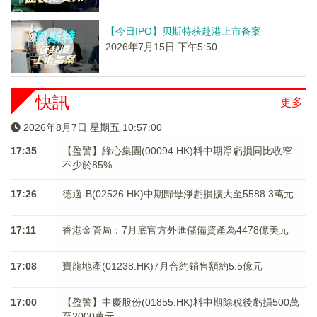
【今日IPO】贝斯特获赴港上市备案
2026年7月15日 下午5:50
快訊
更多
2026年8月7日 星期五 10:57:01
17:35
【盈警】綠心集團(00094.HK)料中期淨虧損同比收窄
不少於85%
17:26
德適-B(02526.HK)中期歸母淨虧損擴大至5588.3萬元
17:11
香港金管局：7月底官方外匯儲備資產為4478億美元
17:08
寶龍地產(01238.HK)7月合約銷售額約5.5億元
17:00
【盈警】中慶股份(01855.HK)料中期除稅後虧損500萬
至2000萬元