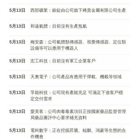
5月13日
西部礦業：銀錠由公司旗下稀貴金屬有限公司生產
5月13日
和遠氣體：目前沒有生產氖氣
5月13日
梅安森：公司氣體類傳感器、視覺傳感器、定位類
設備等可以應用于機器人
5月13日
宏工科技：目前沒有軍工企業客戶
5月13日
天奧電子：公司產品有應用于彈載、機載等領域
5月13日
孚能科技：公司現有產能充足 可滿足下遊客戶穩
定交付需求
5月13日
愛美客：公司肉毒毒素項目正按國家藥品監督管理
局藥品審評中心要求補充資料
5月13日
電科數字：正在挖掘昇騰、鲲鵬、鴻蒙等生態的合
作機會