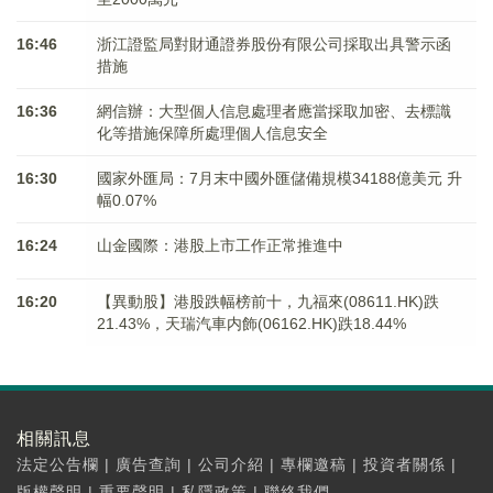
16:46
浙江證監局對財通證券股份有限公司採取出具警示函
措施
16:36
網信辦：大型個人信息處理者應當採取加密、去標識
化等措施保障所處理個人信息安全
16:30
國家外匯局：7月末中國外匯儲備規模34188億美元 升
幅0.07%
16:24
山金國際：港股上市工作正常推進中
16:20
【異動股】港股跌幅榜前十，九福來(08611.HK)跌
21.43%，天瑞汽車内飾(06162.HK)跌18.44%
相關訊息
法定公告欄
|
廣告查詢
|
公司介紹
|
專欄邀稿
|
投資者關係
|
版權聲明
|
重要聲明
|
私隱政策
|
聯絡我們