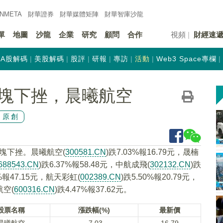
INMETA
財華證券
財華
媒體矩陣
財華
智庫沙龍
單
地圖
沙龍
企業
研究
顧問
合作
視頻
財經速
A股解碼
美股解碼
股評
研報
專訪
活動
Web3 Space專欄
塊下挫，晨曦航空
原創
板塊下挫。晨曦航空(
300581.CN
)跌7.03%報16.79元，晟楠
688543.CN
)跌6.37%報58.48元，中航成飛(
302132.CN
)跌
0%報47.15元，航天彩虹(
002389.CN
)跌5.50%報20.79元，
航空(
600316.CN
)跌4.47%報37.62元。
股票名稱
漲跌幅(%)
最新價
晨曦航空
-7.03
16.79