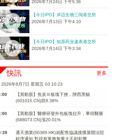
2026年7月24日 下午5:36
【今日IPO】岸迈生物三闯港交所
2026年7月13日 下午4:10
【今日IPO】知原药业递表港交所
2026年7月14日 下午3:34
快訊
更多
2026年8月7日 星期五 03:10:23
1:00
【異動股】焦炭Ⅲ板塊下挫，陝西黑貓
(601015.CN)跌8.38%
1:00
【異動股】醫療研發外包板塊拉升，畢得醫藥
(688073.CN)漲20.01%
0:39
通天酒業(00389.HK)就配售協議接獲展開法院
程序通知 對現有業務無重大不利影響