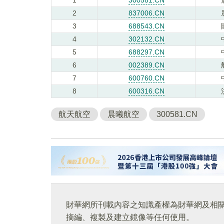
2
837006.CN
3
688543.CN
4
302132.CN
5
688297.CN
6
002389.CN
7
600760.CN
8
600316.CN
航天航空
晨曦航空
300581.CN
財華網所刊載內容之知識產權為財華網及相
摘編、複製及建立鏡像等任何使用。