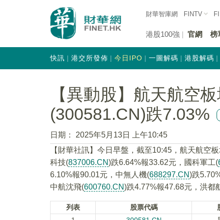
財華智庫網
FINTV
F
港股100強
官網
榜
快訊
港交所發佈
今日IPO
一圖解碼
港股解碼
【異動股】航天航空板
(300581.CN)跌7.03%
日期：
2025年5月13日 上午10:45
【財華社訊】今日早盤，截至10:45，航天航空
科技(
837006.CN
)跌6.64%報33.62元，國科軍工(
6.10%報90.01元，中無人機(
688297.CN
)跌5.7
中航沈飛(
600760.CN
)跌4.77%報47.68元，洪都
列表
股票代碼
1
300581.CN