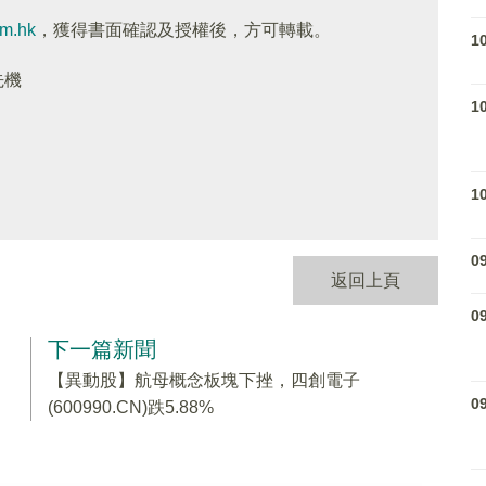
om.hk
，獲得書面確認及授權後，方可轉載。
1
先機
1
1
0
返回上頁
0
下一篇新聞
【異動股】航母概念板塊下挫，四創電子
0
(600990.CN)跌5.88%