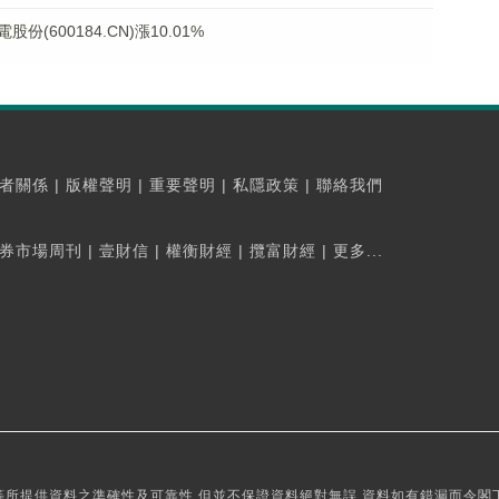
600184.CN)漲10.01%
者關係
|
版權聲明
|
重要聲明
|
私隱政策
|
聯絡我們
券市場周刊
|
壹財信
|
權衡財經
|
攬富財經
|
更多...
所提供資料之準確性及可靠性,但並不保證資料絕對無誤,資料如有錯漏而令閣