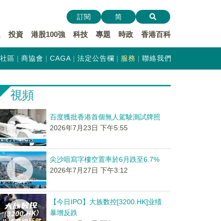
訂閱
简
遞
投資
港股100強
科技
專題
時政
香港百科
社區
商協會
CAGA
法定公告欄
服務
聯絡我們
視頻
百度獲批香港首個無人駕駛測試牌照
2026年7月23日 下午5:55
尖沙咀寫字樓空置率於6月跌至6.7%
2026年7月27日 下午3:12
【今日IPO】大族数控[3200.HK]业绩
暴增反跌