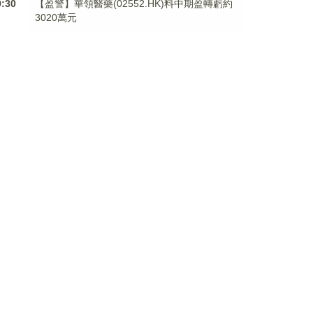
9:30
【盈警】華領醫藥(02552.HK)料中期盈轉虧約
3020萬元