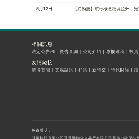
5月12日
【異動股】航母概念板塊拉升，光電股份(
相關訊息
法定公告欄
|
廣告查詢
|
公司介紹
|
專欄邀稿
|
投資
友情鏈接
清博智能
|
艾媒諮詢
|
和訊
|
新時空
|
時代財經
|
證
免責聲明：
財華控股有限公司及香港聯合交易所有限公司將盡力確保彼等