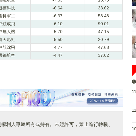
晟楠科技
-6.64
33.62
國科軍工
-6.37
58.48
中航成飛
-6.10
90.01
中無人機
-5.70
47.15
航天彩虹
-5.50
20.79
中航沈飛
-4.77
47.68
洪都航空
-4.47
37.62
1
1
關權利人專屬所有或持有。未經許可，禁止進行轉載、
1