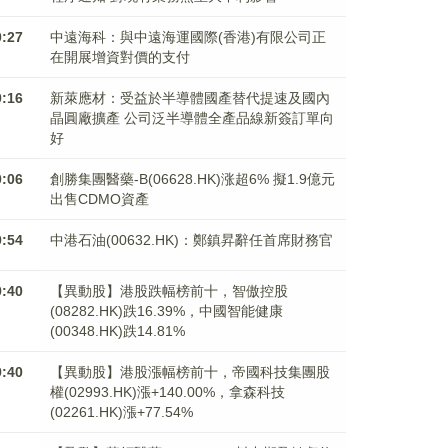
0:27
中遠海科：與中遠海運國際(香港)有限公司正
在開展增資對價的支付
0:16
新萊應材：受益於半導體國產替代提速及國內
晶圓廠擴產 公司泛半導體全產品線新簽訂單向
好
0:06
創勝集團醫藥-B(06628.HK)涨超6% 擬1.9億元
出售CDMO資產
9:54
中港石油(00632.HK)：鄭鎮昇辭任首席財務官
9:40
【異動股】港股跌幅榜前十，智傲控股
(08282.HK)跌16.39%，中國智能健康
(00348.HK)跌14.81%
9:40
【異動股】港股漲幅榜前十，帝國科技集團股
權(02993.HK)漲+140.00%，拿森科技
(02261.HK)漲+77.54%